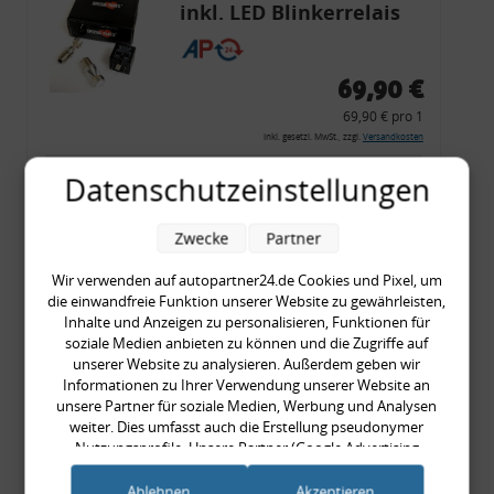
inkl. LED Blinkerrelais
CF 14
69,90 €
69,90 € pro 1
inkl. gesetzl. MwSt., zzgl.
Versandkosten
Merkzettel
Datenschutzeinstellungen
Zum Artikel
Zwecke
Partner
Wir verwenden auf autopartner24.de Cookies und Pixel, um
die einwandfreie Funktion unserer Website zu gewährleisten,
Rückleuchtenband mit
Inhalte und Anzeigen zu personalisieren, Funktionen für
Blinker, rot, US-Ecken,
soziale Medien anbieten zu können und die Zugriffe auf
unserer Website zu analysieren. Außerdem geben wir
Audi 80 Cabrio, Typ 89,
Informationen zu Ihrer Verwendung unserer Website an
OE-Nr.: 8G0945225 +
unsere Partner für soziale Medien, Werbung und Analysen
8G0945225C
weiter. Dies umfasst auch die Erstellung pseudonymer
999,99 €
Nutzungsprofile. Unsere Partner (Google Advertising
Products) führen diese Informationen möglicherweise mit
999,99 € pro 1
weiteren Daten zusammen, die Sie ihnen bereitgestellt haben
Ablehnen
Akzeptieren
inkl. gesetzl. MwSt., zzgl.
Versandkosten