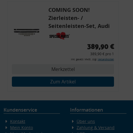
COMING SOON!
Zierleisten- /
Seitenleisten-Set, Audi
80 Cabrio, Coupe, S2, (6x
Zierleiste, 2x Kappe,
389,90 €
Clipse,
389,90 € pro 1
Montagewerkzeug)
inkl. gesetzl. MwSt., zzgl.
Versandkosten
Merkzettel
Zum Artikel
Kundenservice
Informationen
Kontakt
Über uns
Mein Konto
Zahlung & Versand