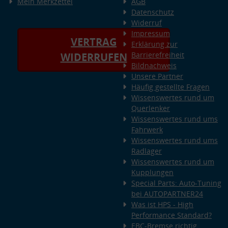
Mein Merkzettel
AGB
Datenschutz
Widerruf
Impressum
VERTRAG
Erklärung zur
Barrierefreiheit
WIDERRUFEN
Bildnachweis
Unsere Partner
Häufig gestellte Fragen
Wissenswertes rund um
Querlenker
Wissenswertes rund ums
Fahrwerk
Wissenswertes rund ums
Radlager
Wissenswertes rund um
Kupplungen
Special Parts: Auto-Tuning
bei AUTOPARTNER24
Was ist HPS - High
Performance Standard?
EBC-Bremse richtig