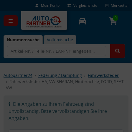
Mein Konto
Vergleichsliste
Merkzettel
0
Nummernsuche
Volltextsuche
Autopartner24
Federung / Dämpfung
Fahrwerksfeder
Fahrwerksfeder HA, VW SHARAN, Hinterachse, FORD, SEAT,
VW
Die Angaben zu Ihrem Fahrzeug sind
unvollständig. Bitte vervollständigen Sie Ihre
Angaben.