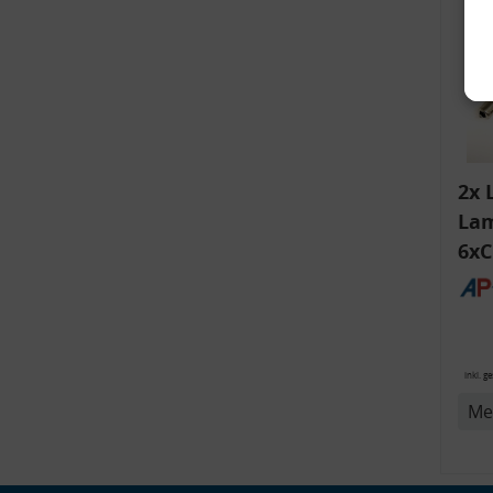
2x 
Lam
6xC
ink
v
Bli
14
inkl. g
Me