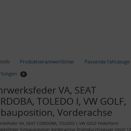
linfo
Produktverantwortlicher
Passende Fahrzeuge
rtungen
0
hrwerksfeder VA, SEAT
RDOBA, TOLEDO I, VW GOLF,
nbauposition, Vorderachse
erksfeder VA, SEAT CORDOBA, TOLEDO I, VW GOLF Federform
ubenfeder Einbauposition Vorderachse Drahtdurchmesser [mm] 1