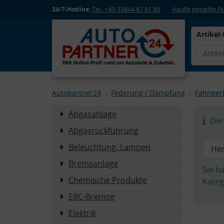
24/7-Hotline:
Tel.: +49 33844 67 91 80
Häufig gestellte 
Artikel-
Autopartner24
Federung / Dämpfung
Fahrwer
Abgasanlage
Die 
Abgasrückführung
Beleuchtung, Lampen
Bremsanlage
Sie h
Chemische Produkte
Kateg
EBC-Bremse
Elektrik