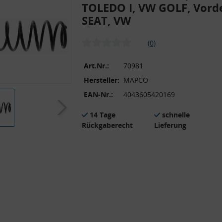
TOLEDO I, VW GOLF, Vord
SEAT, VW
(0)
Art.Nr.:
70981
Hersteller:
MAPCO
EAN-Nr.:
4043605420169
14 Tage
schnelle
Rückgaberecht
Lieferung