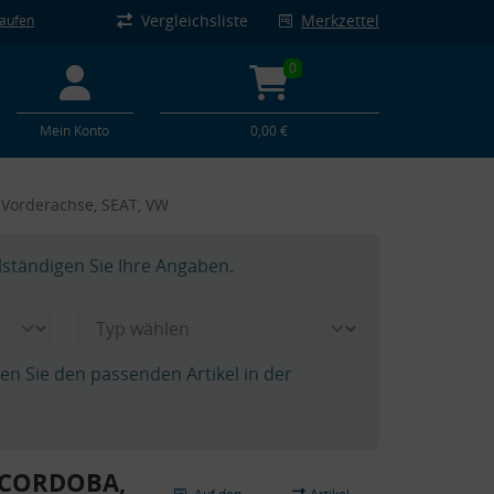
Vergleichsliste
Merkzettel
kaufen
0
Mein Konto
0,00 €
Vorderachse, SEAT, VW
lständigen Sie Ihre Angaben.
hen Sie den passenden Artikel in der
T CORDOBA,