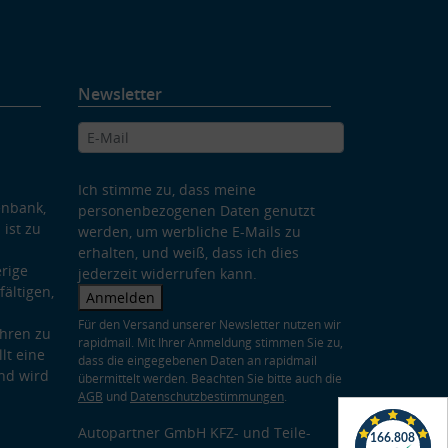
Newsletter
Ich stimme zu, dass meine
enbank,
personenbezogenen Daten genutzt
 ist zu
werden, um werbliche E-Mails zu
erhalten, und weiß, dass ich dies
rige
jederzeit widerrufen kann.
ältigen,
Anmelden
Für den Versand unserer Newsletter nutzen wir
hren zu
rapidmail. Mit Ihrer Anmeldung stimmen Sie zu,
lt eine
dass die eingegebenen Daten an rapidmail
nd wird
übermittelt werden. Beachten Sie bitte auch die
AGB
und
Datenschutzbestimmungen
.
Autopartner GmbH KFZ- und Teile-