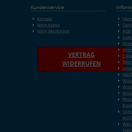
Kundenservice
Inform
Kontakt
Über
Mein Konto
Zahl
Mein Merkzettel
AGB
Date
Wide
Imp
VERTRAG
Erkl
Bild
WIDERRUFEN
Unse
Häuf
Wiss
Wiss
Wiss
Wiss
Kup
Spec
AUT
Was 
Stan