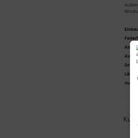
Außen
Windu
Einbau
Feder
Anzah
Außen
Draht
Länge
nur p
Kund