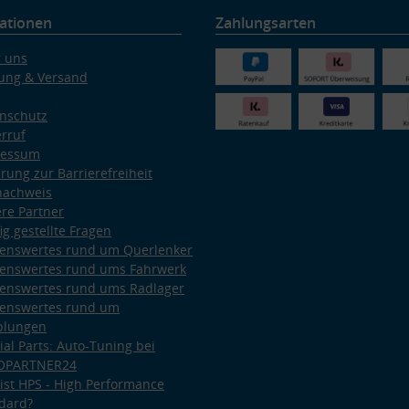
ationen
Zahlungsarten
 uns
ung & Versand
nschutz
rruf
ressum
ärung zur Barrierefreiheit
nachweis
re Partner
ig gestellte Fragen
enswertes rund um Querlenker
enswertes rund ums Fahrwerk
enswertes rund ums Radlager
enswertes rund um
plungen
ial Parts: Auto-Tuning bei
OPARTNER24
ist HPS - High Performance
dard?