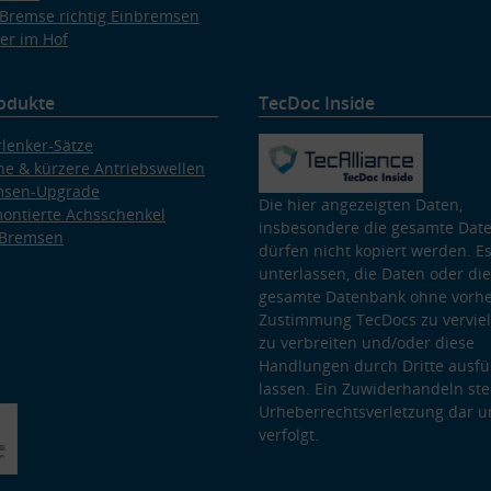
Bremse richtig Einbremsen
er im Hof
odukte
TecDoc Inside
lenker-Sätze
e & kürzere Antriebswellen
msen-Upgrade
Die hier angezeigten Daten,
ontierte Achsschenkel
insbesondere die gesamte Dat
 Bremsen
dürfen nicht kopiert werden. Es
unterlassen, die Daten oder die
gesamte Datenbank ohne vorhe
Zustimmung TecDocs zu vervielf
zu verbreiten und/oder diese
Handlungen durch Dritte ausfü
lassen. Ein Zuwiderhandeln stel
Urheberrechtsverletzung dar u
verfolgt.