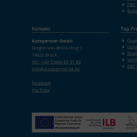
EBC-
Runt
Kontakt
Top Pr
Quer
Autopartner GmbH
Dünn
Gregor-von-Brück-Ring 1
Bre
14822 Brück
Vorm
Tel.: +49 33844 67 91 80
EBC
info@autopartner24.de
Facebook
YouTube