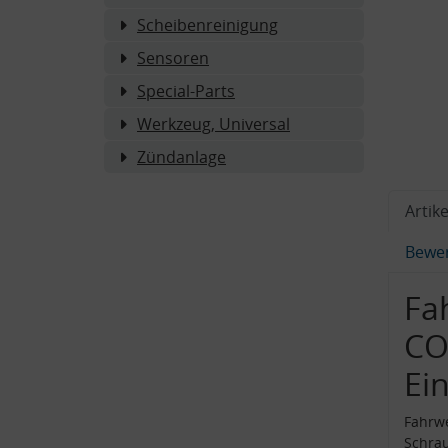
Scheibenreinigung
Sensoren
Special-Parts
Werkzeug, Universal
Zündanlage
Artike
Bewe
Fa
CO
Ei
Fahrw
Schra