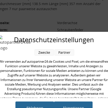
durchmesser [mm] 138.5 mm Länge [mm] 357 mm Anzahl der
ngen 7 nur paarweise austauschen
seite:
Vorderachse
form:
Schraubenfeder
l der Windungen:
7
Datenschutzeinstellungen
durchmesser [mm]:
138.5 mm
durchmesser [mm]:
12.4 mm
Zwecke
Partner
 [mm]:
357 mm
Wir verwenden auf autopartner24.de Cookies und Pixel, um die einwandfrei
aarweise austauschen:
Funktion unserer Website zu gewährleisten, Inhalte und Anzeigen zu
personalisieren, Funktionen für soziale Medien anbieten zu können und die
Zugriffe auf unserer Website zu analysieren. Außerdem geben wir
Informationen zu Ihrer Verwendung unserer Website an unsere Partner für
soziale Medien, Werbung und Analysen weiter. Dies umfasst auch die
Erstellung pseudonymer Nutzungsprofile. Unsere Partner (Google
en kauften auch
Advertising Products) führen diese Informationen möglicherweise mit
weiteren Daten zusammen, die Sie ihnen bereitgestellt haben (bspw. anhan
eines persönlichen Accounts) oder welche sie im Rahmen Ihrer Nutzung der
Dienste gesammelt haben (bspw. Nutzungsdaten anderer Geräte). Ihre
Ablehnen
Akzeptieren