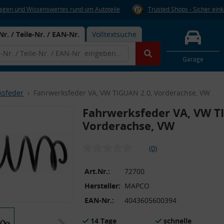
Fragen und Wissenswertes rund um Autoteile
Trusted Shops - Sicher ein
Nr. / Teile-Nr. / EAN-Nr.
Volltextsuche
Garage
ksfeder
Fahrwerksfeder VA, VW TIGUAN 2.0, Vorderachse, VW
Fahrwerksfeder VA, VW T
Vorderachse, VW
(0)
Art.Nr.:
72700
Hersteller:
MAPCO
EAN-Nr.:
4043605600394
14 Tage
schnelle