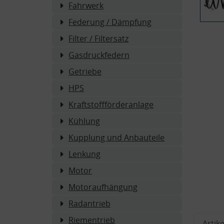
Fahrwerk
Federung / Dämpfung
Filter / Filtersatz
Gasdruckfedern
Getriebe
HPS
Kraftstoffförderanlage
Kühlung
Kupplung und Anbauteile
Lenkung
Motor
Motoraufhängung
Radantrieb
Riementrieb
Artike