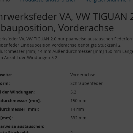
hrwerksfeder VA, VW TIGUAN 2
nbauposition, Vorderachse
erksfeder VA, VW TIGUAN 2.0 nur paarweise austauschen Federfor
benfeder Einbauposition Vorderachse benötigte Stückzahl 2
durchmesser [mm] 14 mm Außendurchmesser [mm] 150 mm Läng
m Anzahl der Windungen 5.2
seite:
Vorderachse
form:
Schraubenfeder
l der Windungen:
5.2
durchmesser [mm]:
150 mm
durchmesser [mm]:
14 mm
 [mm]:
332 mm
aarweise austauschen:
gte Stückzahl:
2