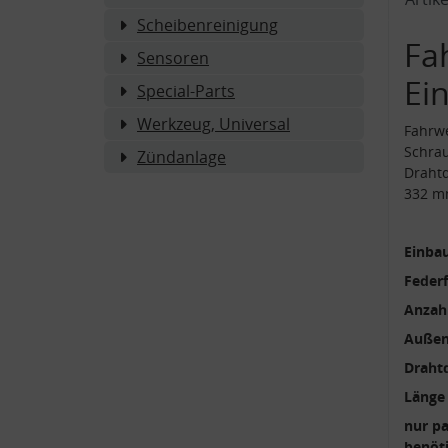
Scheibenreinigung
Fa
Sensoren
Ei
Special-Parts
Werkzeug, Universal
Fahrw
Schrau
Zündanlage
Draht
332 m
Einbau
Feder
Anzah
Außen
Draht
Länge
nur p
benöti