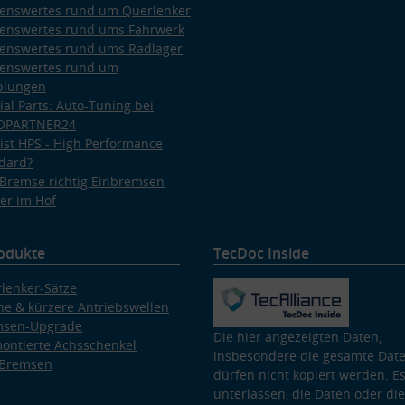
enswertes rund um Querlenker
enswertes rund ums Fahrwerk
enswertes rund ums Radlager
enswertes rund um
plungen
ial Parts: Auto-Tuning bei
OPARTNER24
ist HPS - High Performance
dard?
Bremse richtig Einbremsen
er im Hof
odukte
TecDoc Inside
lenker-Sätze
e & kürzere Antriebswellen
msen-Upgrade
Die hier angezeigten Daten,
ontierte Achsschenkel
insbesondere die gesamte Dat
 Bremsen
dürfen nicht kopiert werden. Es
unterlassen, die Daten oder die