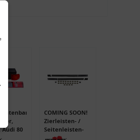
e
d
uchtenband
COMING SOON!
nker,
Zierleisten- /
 Audi 80
Seitenleisten-
 Typ 89,
Set, Audi 80