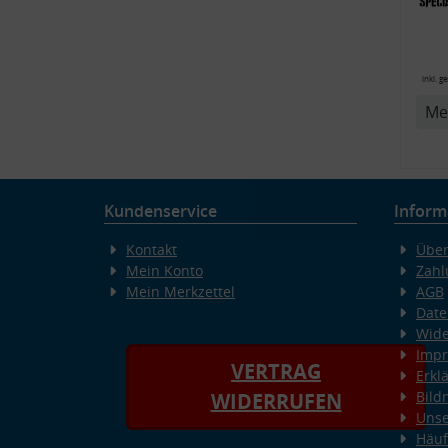
6R,
inkl. g
Me
v
Kundenservice
Inform
Kontakt
Über
Mein Konto
Zahl
Mein Merkzettel
AGB
Date
Wide
Imp
VERTRAG
Erkl
Bild
WIDERRUFEN
Unse
Häuf