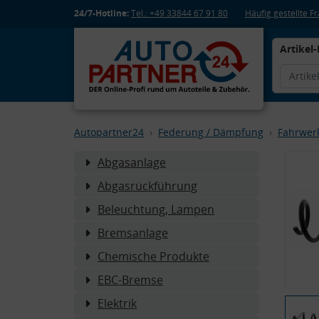
24/7-Hotline:
Tel.: +49 33844 67 91 80
Häufig gestellte 
Artikel-
Autopartner24
Federung / Dämpfung
Fahrwer
Abgasanlage
Abgasrückführung
Beleuchtung, Lampen
Bremsanlage
Chemische Produkte
EBC-Bremse
Elektrik