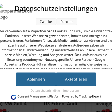
Datenschutzeinstellungen
Zwecke
Partner
en kauften auch
Wir verwenden auf autopartner24.de Cookies und Pixel, um die einwandfrei
Funktion unserer Website zu gewährleisten, Inhalte und Anzeigen zu
personalisieren, Funktionen für soziale Medien anbieten zu können und die
Zugriffe auf unserer Website zu analysieren. Außerdem geben wir
Informationen zu Ihrer Verwendung unserer Website an unsere Partner für
soziale Medien, Werbung und Analysen weiter. Dies umfasst auch die
Erstellung pseudonymer Nutzungsprofile. Unsere Partner (Google
Advertising Products) führen diese Informationen möglicherweise mit
weiteren Daten zusammen, die Sie ihnen bereitgestellt haben (bspw. anhan
eines persönlichen Accounts) oder welche sie im Rahmen Ihrer Nutzung der
Dienste gesammelt haben (bspw. Nutzungsdaten anderer Geräte). Ihre
Ablehnen
Akzeptieren
Einwilligung zur Nutzung von Cookies und Pixeln können Sie jederzeit
widerrufen, indem Sie auf den Datenschutz-Button links unten klicken und
ferlegungs-
Rückleuchtenband
Rückle
Datenschutzrichtlinie
Impressum
dort die entsprechenden Anpassungen vornehmen.
lager (-20
mit Blinker, rot,
mit Bli
Consent Management Platform Powered by Tracking-Expert
, VW Golf 4,
US-Ecken, Audi
orange,
Zwecke der Datenverarbeitung durch unsere Partner:
Speichern von oder Zugriff auf Informationen auf einem Endgerät
i A3 8l, Polo
80 Cabrio, Typ
Cabrio,