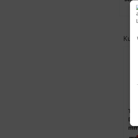
Kund
Tie
Dom
mm)
Aud