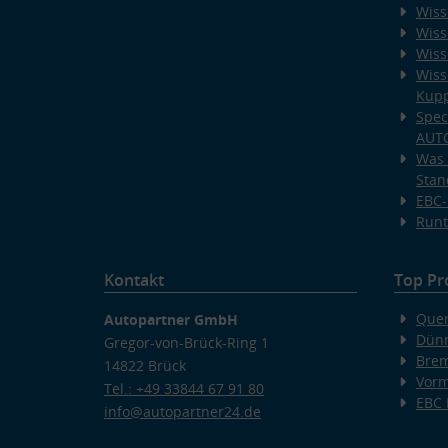
Wiss
Wiss
Wiss
Wiss
Kup
Spec
AUT
Was 
Stan
EBC-
Runt
Kontakt
Top Pr
Quer
Autopartner GmbH
Dünn
Gregor-von-Brück-Ring 1
Bre
14822 Brück
Vorm
Tel.: +49 33844 67 91 80
EBC
info@autopartner24.de