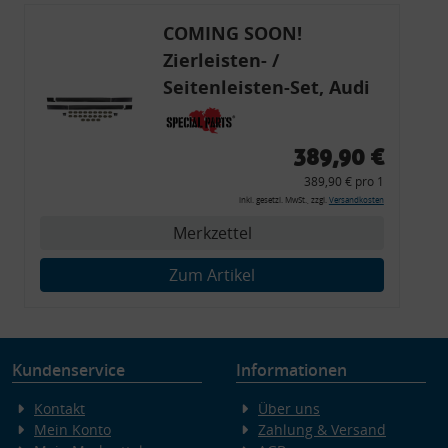
COMING SOON!
Zierleisten- /
Seitenleisten-Set, Audi
80 Cabrio, Coupe, S2, (6x
Zierleiste, 2x Kappe,
389,90 €
Clipse,
389,90 € pro 1
Montagewerkzeug)
inkl. gesetzl. MwSt., zzgl.
Versandkosten
Merkzettel
Zum Artikel
Kundenservice
Informationen
Kontakt
Über uns
Mein Konto
Zahlung & Versand