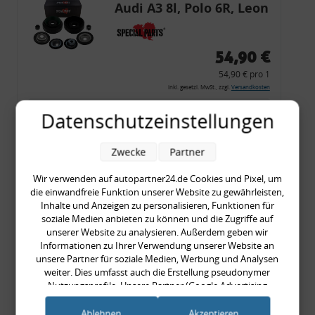
Audi A3 8l, Polo 6R, Leon
54,90 €
54,90 € pro 1
inkl. gesetzl. MwSt., zzgl.
Versandkosten
Merkzettel
Datenschutzeinstellungen
Zum Artikel
Zwecke
Partner
Wir verwenden auf autopartner24.de Cookies und Pixel, um
die einwandfreie Funktion unserer Website zu gewährleisten,
Rückleuchtenband mit
Inhalte und Anzeigen zu personalisieren, Funktionen für
Blinker, rot, US-Ecken,
soziale Medien anbieten zu können und die Zugriffe auf
unserer Website zu analysieren. Außerdem geben wir
Audi 80 Cabrio, Typ 89,
Informationen zu Ihrer Verwendung unserer Website an
OE-Nr.: 8G0945225 +
unsere Partner für soziale Medien, Werbung und Analysen
8G0945225C
weiter. Dies umfasst auch die Erstellung pseudonymer
999,99 €
Nutzungsprofile. Unsere Partner (Google Advertising
Products) führen diese Informationen möglicherweise mit
999,99 € pro 1
weiteren Daten zusammen, die Sie ihnen bereitgestellt haben
Ablehnen
Akzeptieren
inkl. gesetzl. MwSt., zzgl.
Versandkosten