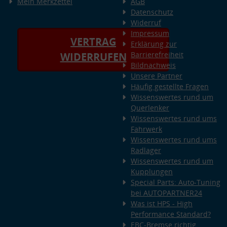
Mein Merkzettel
AGB
Datenschutz
Widerruf
Impressum
VERTRAG
Erklärung zur
Barrierefreiheit
WIDERRUFEN
Bildnachweis
Unsere Partner
Häufig gestellte Fragen
Wissenswertes rund um
Querlenker
Wissenswertes rund ums
Fahrwerk
Wissenswertes rund ums
Radlager
Wissenswertes rund um
Kupplungen
Special Parts: Auto-Tuning
bei AUTOPARTNER24
Was ist HPS - High
Performance Standard?
EBC-Bremse richtig