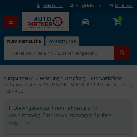
Mein Konto
Vergleichsliste
Merkzettel
0
Nummernsuche
Volltextsuche
Autopartner24
Federung / Dämpfung
Fahrwerksfeder
Fahrwerksfeder VA, RENAULT SCENIC II 1.9dCi, Vorderachse,
RENAULT
Die Angaben zu Ihrem Fahrzeug sind
unvollständig. Bitte vervollständigen Sie Ihre
Angaben.