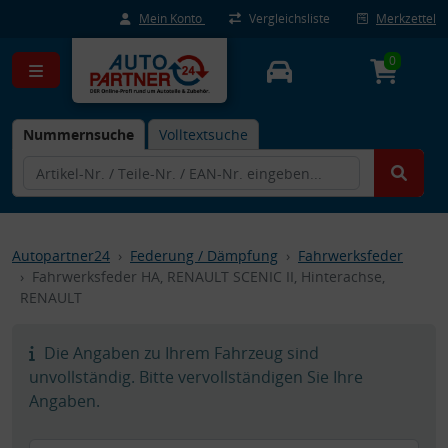
Mein Konto
Vergleichsliste
Merkzettel
0
Nummernsuche
Volltextsuche
Autopartner24
Federung / Dämpfung
Fahrwerksfeder
Fahrwerksfeder HA, RENAULT SCENIC II, Hinterachse,
RENAULT
Die Angaben zu Ihrem Fahrzeug sind
unvollständig. Bitte vervollständigen Sie Ihre
Angaben.