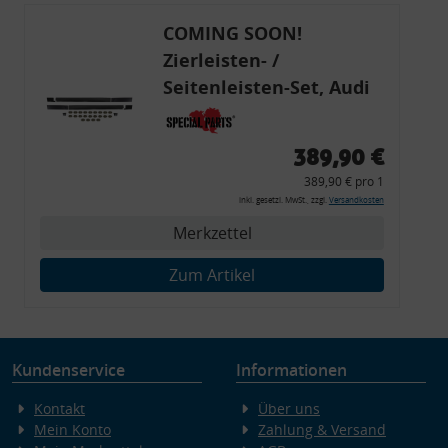
COMING SOON!
Zierleisten- /
Seitenleisten-Set, Audi
80 Cabrio, Coupe, S2, (6x
Zierleiste, 2x Kappe,
389,90 €
Clipse,
389,90 € pro 1
Montagewerkzeug)
inkl. gesetzl. MwSt., zzgl.
Versandkosten
Merkzettel
Zum Artikel
Kundenservice
Informationen
Kontakt
Über uns
Mein Konto
Zahlung & Versand