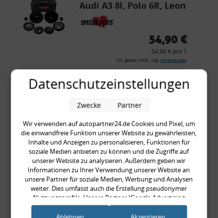
Audi A3 8l, Polo 6R, Leon
54,90 €
54,90 € pro 1
inkl. gesetzl. MwSt., zzgl.
Versandkosten
Merkzettel
Datenschutzeinstellungen
Zum Artikel
Zwecke
Partner
Wir verwenden auf autopartner24.de Cookies und Pixel, um
die einwandfreie Funktion unserer Website zu gewährleisten,
Rückleuchtenband mit
Inhalte und Anzeigen zu personalisieren, Funktionen für
Blinker, rot, US-Ecken,
soziale Medien anbieten zu können und die Zugriffe auf
unserer Website zu analysieren. Außerdem geben wir
Audi 80 Cabrio, Typ 89,
Informationen zu Ihrer Verwendung unserer Website an
OE-Nr.: 8G0945225 +
unsere Partner für soziale Medien, Werbung und Analysen
8G0945225C
weiter. Dies umfasst auch die Erstellung pseudonymer
999,99 €
Nutzungsprofile. Unsere Partner (Google Advertising
Products) führen diese Informationen möglicherweise mit
999,99 € pro 1
weiteren Daten zusammen, die Sie ihnen bereitgestellt haben
Ablehnen
Akzeptieren
inkl. gesetzl. MwSt., zzgl.
Versandkosten