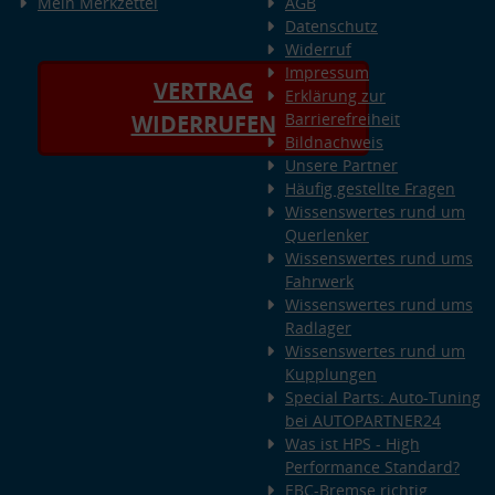
Mein Merkzettel
AGB
Datenschutz
Widerruf
Impressum
VERTRAG
Erklärung zur
Barrierefreiheit
WIDERRUFEN
Bildnachweis
Unsere Partner
Häufig gestellte Fragen
Wissenswertes rund um
Querlenker
Wissenswertes rund ums
Fahrwerk
Wissenswertes rund ums
Radlager
Wissenswertes rund um
Kupplungen
Special Parts: Auto-Tuning
bei AUTOPARTNER24
Was ist HPS - High
Performance Standard?
EBC-Bremse richtig