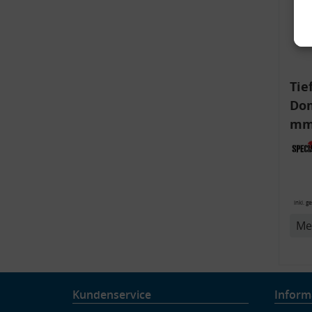
Tie
Dom
mm)
Aud
6R,
v
inkl. g
Me
Kundenservice
Inform