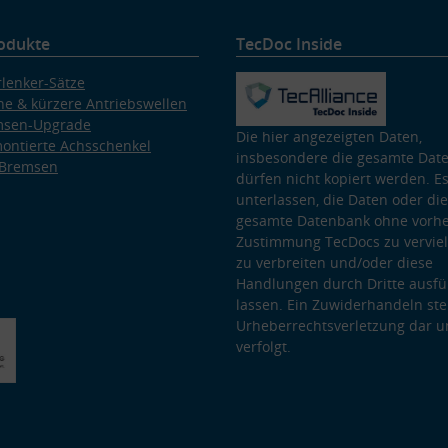
odukte
TecDoc Inside
lenker-Sätze
e & kürzere Antriebswellen
msen-Upgrade
Die hier angezeigten Daten,
ontierte Achsschenkel
insbesondere die gesamte Dat
 Bremsen
dürfen nicht kopiert werden. Es
unterlassen, die Daten oder die
gesamte Datenbank ohne vorhe
Zustimmung TecDocs zu vervielf
zu verbreiten und/oder diese
Handlungen durch Dritte ausfü
lassen. Ein Zuwiderhandeln stel
Urheberrechtsverletzung dar u
verfolgt.