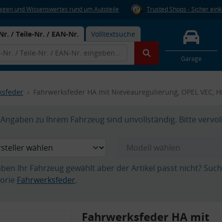
Fragen und Wissenswertes rund um Autoteile
Trusted Shops - Sicher ein
Nr. / Teile-Nr. / EAN-Nr.
Volltextsuche
Garage
ksfeder
Fahrwerksfeder HA mit Nieveauregulierung, OPEL VEC, H
Angaben zu Ihrem Fahrzeug sind unvollständig. Bitte vervol
aben Ihr Fahrzeug gewählt aber der Artikel passt nicht? Suc
orie
Fahrwerksfeder
.
Fahrwerksfeder HA mit