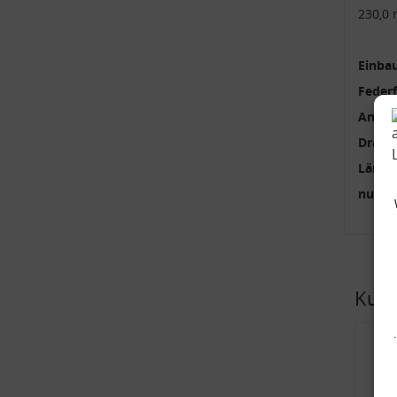
230,0
Einbau
Feder
Anzah
Draht
Länge
nur p
Kund