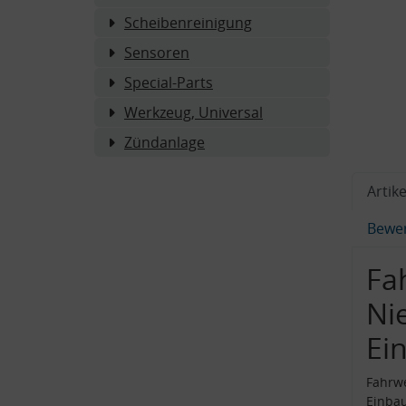
Scheibenreinigung
Sensoren
Special-Parts
Werkzeug, Universal
Zündanlage
Artike
Bewe
Fa
Ni
Ei
Fahrwe
Einba