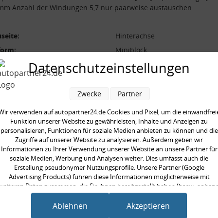
 mm Anzahl der Windungen 5,7 nur paarweise austauschen
seite:
Hinterachse
form:
Miniblock
l der Windungen:
5,7
Datenschutzeinstellungen
durchmesser [mm]:
13,5 mm
 [mm]:
230,0 mm
Zwecke
Partner
aarweise austauschen:
Wir verwenden auf autopartner24.de Cookies und Pixel, um die einwandfrei
Funktion unserer Website zu gewährleisten, Inhalte und Anzeigen zu
personalisieren, Funktionen für soziale Medien anbieten zu können und die
Zugriffe auf unserer Website zu analysieren. Außerdem geben wir
Informationen zu Ihrer Verwendung unserer Website an unsere Partner für
soziale Medien, Werbung und Analysen weiter. Dies umfasst auch die
en kauften auch
Erstellung pseudonymer Nutzungsprofile. Unsere Partner (Google
Advertising Products) führen diese Informationen möglicherweise mit
weiteren Daten zusammen, die Sie ihnen bereitgestellt haben (bspw. anhan
eines persönlichen Accounts) oder welche sie im Rahmen Ihrer Nutzung der
Dienste gesammelt haben (bspw. Nutzungsdaten anderer Geräte). Ihre
Ablehnen
Akzeptieren
Einwilligung zur Nutzung von Cookies und Pixeln können Sie jederzeit