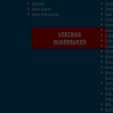
Kontakt
Über
Mein Konto
Zahl
Mein Merkzettel
AGB
Date
Wide
Imp
VERTRAG
Erkl
Bild
WIDERRUFEN
Unse
Häuf
Wiss
Wiss
Wiss
Wiss
Kup
Spec
AUT
Was 
Stan
EBC-
Runt