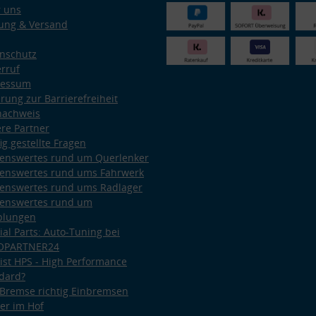
 uns
ung & Versand
nschutz
rruf
ressum
ärung zur Barrierefreiheit
nachweis
re Partner
ig gestellte Fragen
enswertes rund um Querlenker
enswertes rund ums Fahrwerk
enswertes rund ums Radlager
enswertes rund um
plungen
ial Parts: Auto-Tuning bei
OPARTNER24
ist HPS - High Performance
dard?
Bremse richtig Einbremsen
er im Hof