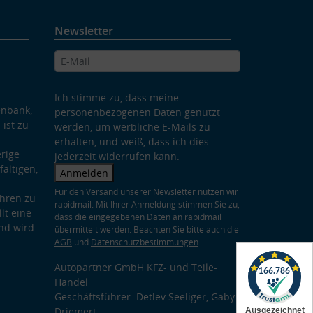
Newsletter
Ich stimme zu, dass meine
enbank,
personenbezogenen Daten genutzt
 ist zu
werden, um werbliche E-Mails zu
erhalten, und weiß, dass ich dies
rige
jederzeit widerrufen kann.
ältigen,
Anmelden
Für den Versand unserer Newsletter nutzen wir
hren zu
rapidmail. Mit Ihrer Anmeldung stimmen Sie zu,
lt eine
dass die eingegebenen Daten an rapidmail
nd wird
übermittelt werden. Beachten Sie bitte auch die
AGB
und
Datenschutzbestimmungen
.
Autopartner GmbH KFZ- und Teile-
Handel
Geschäftsführer: Detlev Seeliger, Gaby
Driemert