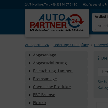
24/7-Hotline:
Tel.: +49 33844 67 91 80
Häufig gestellte 
Artikel-
Autopartner24
Federung / Dämpfung
Fahrwer
Abgasanlage
Die 
Abgasrückführung
Beleuchtung, Lampen
Bremsanlage
Sie h
Chemische Produkte
Kateg
EBC-Bremse
Elektrik