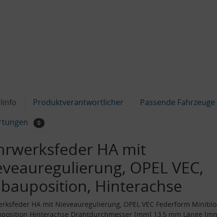
linfo
Produktverantwortlicher
Passende Fahrzeuge
rtungen
0
hrwerksfeder HA mit
eveauregulierung, OPEL VEC,
nbauposition, Hinterachse
rksfeder HA mit Nieveauregulierung, OPEL VEC Federform Miniblo
uposition Hinterachse Drahtdurchmesser [mm] 13,5 mm Länge [m