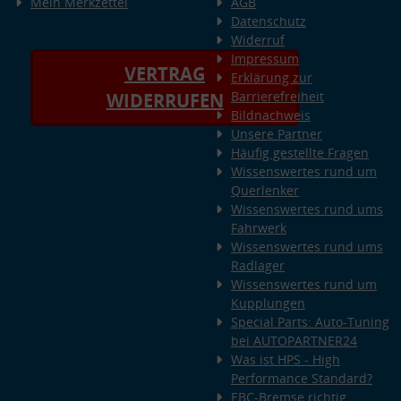
Mein Merkzettel
AGB
Datenschutz
Widerruf
Impressum
VERTRAG
Erklärung zur
Barrierefreiheit
WIDERRUFEN
Bildnachweis
Unsere Partner
Häufig gestellte Fragen
Wissenswertes rund um
Querlenker
Wissenswertes rund ums
Fahrwerk
Wissenswertes rund ums
Radlager
Wissenswertes rund um
Kupplungen
Special Parts: Auto-Tuning
bei AUTOPARTNER24
Was ist HPS - High
Performance Standard?
EBC-Bremse richtig