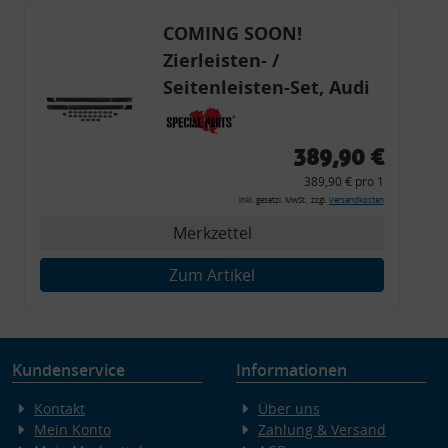
COMING SOON!
Zierleisten- /
Seitenleisten-Set, Audi
80 Cabrio, Coupe, S2, (6x
Zierleiste, 2x Kappe,
389,90 €
Clipse,
389,90 € pro 1
Montagewerkzeug)
inkl. gesetzl. MwSt., zzgl.
Versandkosten
Merkzettel
Zum Artikel
Kundenservice
Informationen
Kontakt
Über uns
Mein Konto
Zahlung & Versand