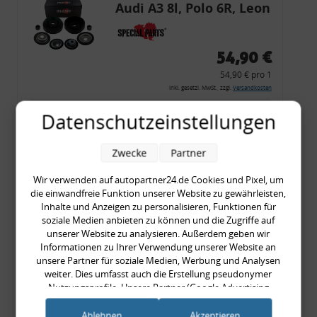
Audi A3 8l, Polo 6R, Leon
54,90 €
54,90 € pro 1
inkl. gesetzl. MwSt., zzgl.
Versandkosten
Merkzettel
Datenschutzeinstellungen
Zum Artikel
Zwecke
Partner
Wir verwenden auf autopartner24.de Cookies und Pixel, um
die einwandfreie Funktion unserer Website zu gewährleisten,
Rückleuchtenband mit
Inhalte und Anzeigen zu personalisieren, Funktionen für
Blinker, rot, US-Ecken,
soziale Medien anbieten zu können und die Zugriffe auf
unserer Website zu analysieren. Außerdem geben wir
Audi 80 Cabrio, Typ 89,
Informationen zu Ihrer Verwendung unserer Website an
OE-Nr.: 8G0945225 +
unsere Partner für soziale Medien, Werbung und Analysen
8G0945225C
weiter. Dies umfasst auch die Erstellung pseudonymer
999,99 €
Nutzungsprofile. Unsere Partner (Google Advertising
Products) führen diese Informationen möglicherweise mit
999,99 € pro 1
weiteren Daten zusammen, die Sie ihnen bereitgestellt haben
Ablehnen
Akzeptieren
inkl. gesetzl. MwSt., zzgl.
Versandkosten