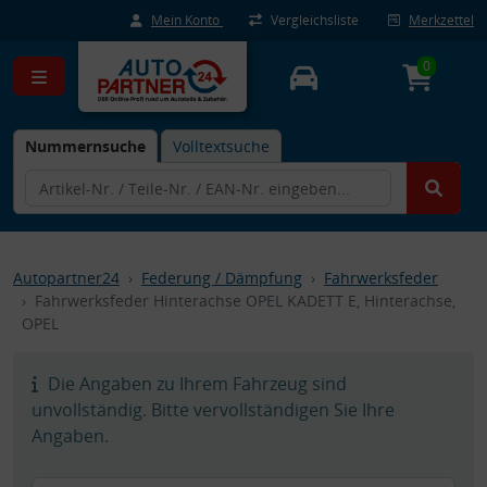
Mein Konto
Vergleichsliste
Merkzettel
0
Nummernsuche
Volltextsuche
Autopartner24
Federung / Dämpfung
Fahrwerksfeder
Fahrwerksfeder Hinterachse OPEL KADETT E, Hinterachse,
OPEL
Die Angaben zu Ihrem Fahrzeug sind
unvollständig. Bitte vervollständigen Sie Ihre
Angaben.