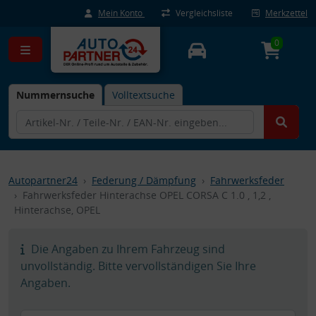
Mein Konto
Vergleichsliste
Merkzettel
0
Nummernsuche
Volltextsuche
Autopartner24
Federung / Dämpfung
Fahrwerksfeder
Fahrwerksfeder Hinterachse OPEL CORSA C 1.0 , 1,2 ,
Hinterachse, OPEL
Die Angaben zu Ihrem Fahrzeug sind
unvollständig. Bitte vervollständigen Sie Ihre
Angaben.