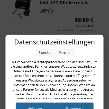
inkl. LED Blinkerrelais
CF 14
69,90 €
69,90 € pro 1
inkl. gesetzl. MwSt., zzgl.
Versandkosten
Merkzettel
Datenschutzeinstellungen
Zum Artikel
Zwecke
Partner
Wir verwenden auf autopartner24.de Cookies und Pixel, um
die einwandfreie Funktion unserer Website zu gewährleisten,
Rückleuchtenband mit
Inhalte und Anzeigen zu personalisieren, Funktionen für
Blinker, rot, US-Ecken,
soziale Medien anbieten zu können und die Zugriffe auf
unserer Website zu analysieren. Außerdem geben wir
Audi 80 Cabrio, Typ 89,
Informationen zu Ihrer Verwendung unserer Website an
OE-Nr.: 8G0945225 +
unsere Partner für soziale Medien, Werbung und Analysen
8G0945225C
weiter. Dies umfasst auch die Erstellung pseudonymer
999,99 €
Nutzungsprofile. Unsere Partner (Google Advertising
Products) führen diese Informationen möglicherweise mit
999,99 € pro 1
weiteren Daten zusammen, die Sie ihnen bereitgestellt haben
Ablehnen
Akzeptieren
inkl. gesetzl. MwSt., zzgl.
Versandkosten