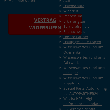
Mein Merkzettel
AGB
Datenschutz
Widerruf
Impressum
VERTRAG
Erklärung zur
Barrierefreiheit
WIDERRUFEN
Bildnachweis
Unsere Partner
Häufig gestellte Fragen
Wissenswertes rund um
Querlenker
Wissenswertes rund ums
Fahrwerk
Wissenswertes rund ums
Radlager
Wissenswertes rund um
Kupplungen
Special Parts: Auto-Tuning
bei AUTOPARTNER24
Was ist HPS - High
Performance Standard?
EBC-Bremse richtig