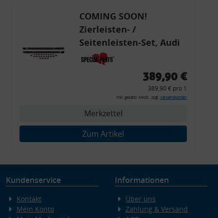
COMING SOON!
Zierleisten- /
Seitenleisten-Set, Audi
80 Cabrio, Coupe, S2, (6x
Zierleiste, 2x Kappe,
389,90 €
Clipse,
389,90 € pro 1
Montagewerkzeug)
inkl. gesetzl. MwSt., zzgl.
Versandkosten
Merkzettel
Zum Artikel
Kundenservice
Informationen
Kontakt
Über uns
Mein Konto
Zahlung & Versand