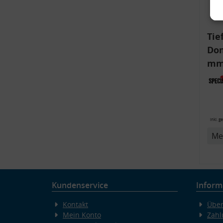
Tie
Dom
mm)
Aud
6R,
v
inkl. g
Me
Kundenservice
Inform
Kontakt
Über
Mein Konto
Zahl