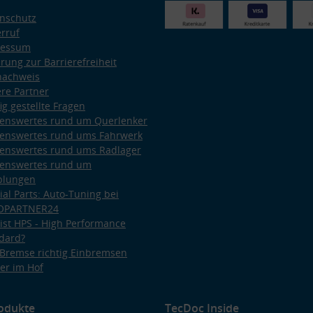
nschutz
rruf
ressum
ärung zur Barrierefreiheit
nachweis
re Partner
ig gestellte Fragen
enswertes rund um Querlenker
enswertes rund ums Fahrwerk
enswertes rund ums Radlager
enswertes rund um
plungen
ial Parts: Auto-Tuning bei
OPARTNER24
ist HPS - High Performance
dard?
Bremse richtig Einbremsen
er im Hof
odukte
TecDoc Inside