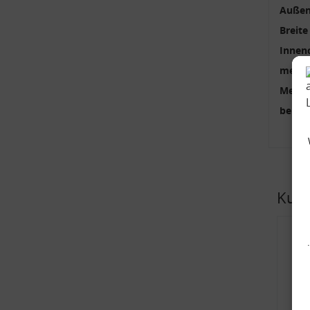
Außen
Breite
Innen
mehrte
Menge
benöti
Kund