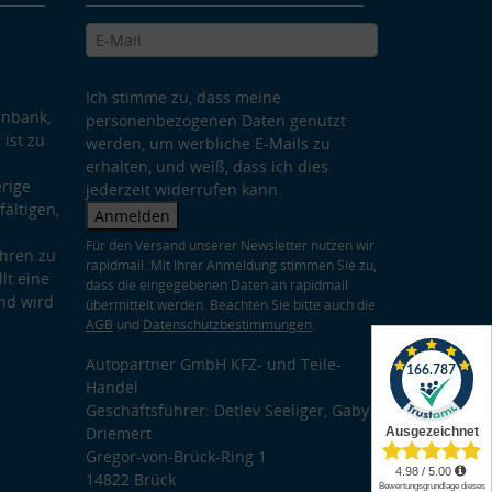
Ich stimme zu, dass meine
enbank,
personenbezogenen Daten genutzt
 ist zu
werden, um werbliche E-Mails zu
erhalten, und weiß, dass ich dies
rige
jederzeit widerrufen kann.
ältigen,
Anmelden
Für den Versand unserer Newsletter nutzen wir
hren zu
rapidmail. Mit Ihrer Anmeldung stimmen Sie zu,
lt eine
dass die eingegebenen Daten an rapidmail
nd wird
übermittelt werden. Beachten Sie bitte auch die
AGB
und
Datenschutzbestimmungen
.
Autopartner GmbH KFZ- und Teile-
Handel
Geschäftsführer: Detlev Seeliger, Gaby
Driemert
Gregor-von-Brück-Ring 1
14822 Brück