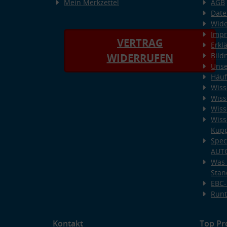
Mein Merkzettel
AGB
Date
Wide
Imp
VERTRAG
Erkl
Bild
WIDERRUFEN
Unse
Häuf
Wiss
Wiss
Wiss
Wiss
Kup
Spec
AUT
Was 
Stan
EBC-
Runt
Kontakt
Top Pr