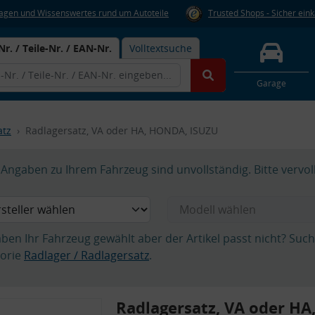
Fragen und Wissenswertes rund um Autoteile
Trusted Shops - Sicher ein
Nr. / Teile-Nr. / EAN-Nr.
Volltextsuche
Garage
atz
Radlagersatz, VA oder HA, HONDA, ISUZU
Angaben zu Ihrem Fahrzeug sind unvollständig. Bitte vervol
aben Ihr Fahrzeug gewählt aber der Artikel passt nicht? Suc
orie
Radlager / Radlagersatz
.
Radlagersatz, VA oder H