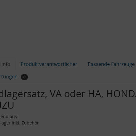
linfo
Produktverantwortlicher
Passende Fahrzeuge
rtungen
0
dlagersatz, VA oder HA, HOND
UZU
hend aus:
lager inkl. Zubehör