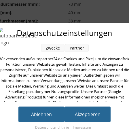
durchmesser [mm]:
73 mm
 [mm]:
40 mm
durchmesser [mm]:
38 mm
ilig:
zweiteilig
Datenschutzeinstellungen
neinheit:
Satz
gte Stückzahl:
1
Zwecke
Partner
Wir verwenden auf autopartner24.de Cookies und Pixel, um die einwandfrei
Funktion unserer Website zu gewährleisten, Inhalte und Anzeigen zu
personalisieren, Funktionen für soziale Medien anbieten zu können und die
Zugriffe auf unserer Website zu analysieren. Außerdem geben wir
en kauften auch
Informationen zu Ihrer Verwendung unserer Website an unsere Partner für
soziale Medien, Werbung und Analysen weiter. Dies umfasst auch die
Erstellung pseudonymer Nutzungsprofile. Unsere Partner (Google
Advertising Products) führen diese Informationen möglicherweise mit
weiteren Daten zusammen, die Sie ihnen bereitgestellt haben (bspw. anhan
eines persönlichen Accounts) oder welche sie im Rahmen Ihrer Nutzung der
Dienste gesammelt haben (bspw. Nutzungsdaten anderer Geräte). Ihre
Ablehnen
Akzeptieren
Einwilligung zur Nutzung von Cookies und Pixeln können Sie jederzeit
widerrufen, indem Sie auf den Datenschutz-Button links unten klicken und
Datenschutzrichtlinie
Impressum