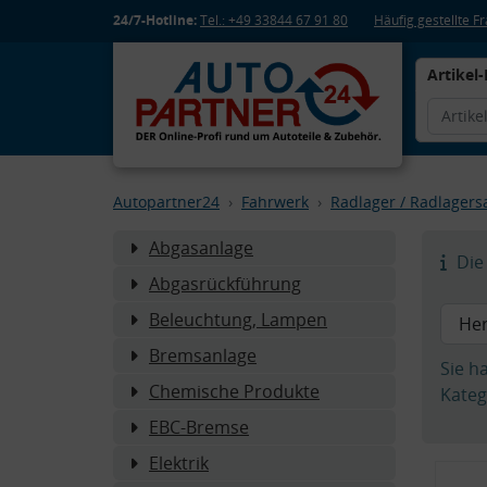
24/7-Hotline:
Tel.: +49 33844 67 91 80
Häufig gestellte 
Artikel-
Autopartner24
Fahrwerk
Radlager / Radlagers
Abgasanlage
Die 
Abgasrückführung
Beleuchtung, Lampen
Bremsanlage
Sie h
Chemische Produkte
Kateg
EBC-Bremse
Elektrik