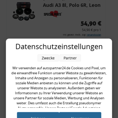
Audi A3 8l, Polo 6R, Leon
54,90 €
54,90 € pro 1
inkl. gesetzl. MwSt., zzgl.
Versandkosten
Merkzettel
Datenschutzeinstellungen
Zum Artikel
Zwecke
Partner
Wir verwenden auf autopartner24.de Cookies und Pixel, um
die einwandfreie Funktion unserer Website zu gewährleisten,
Rückleuchtenband mit
Inhalte und Anzeigen zu personalisieren, Funktionen für
Blinker, rot, US-Ecken,
soziale Medien anbieten zu können und die Zugriffe auf
unserer Website zu analysieren. Außerdem geben wir
Audi 80 Cabrio, Typ 89,
Informationen zu Ihrer Verwendung unserer Website an
OE-Nr.: 8G0945225 +
unsere Partner für soziale Medien, Werbung und Analysen
weiter. Dies umfasst auch die Erstellung pseudonymer
8G0945225C
999,99 €
Nutzungsprofile. Unsere Partner (Google Advertising
Products) führen diese Informationen möglicherweise mit
999,99 € pro 1
weiteren Daten zusammen, die Sie ihnen bereitgestellt haben