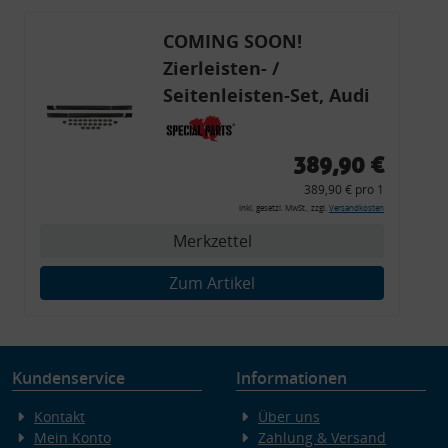
COMING SOON!
Zierleisten- /
Seitenleisten-Set, Audi
80 Cabrio, Coupe, S2, (6x
Zierleiste, 2x Kappe,
389,90 €
Clipse,
389,90 € pro 1
Montagewerkzeug)
inkl. gesetzl. MwSt., zzgl.
Versandkosten
Merkzettel
Zum Artikel
Kundenservice
Informationen
Kontakt
Über uns
Mein Konto
Zahlung & Versand