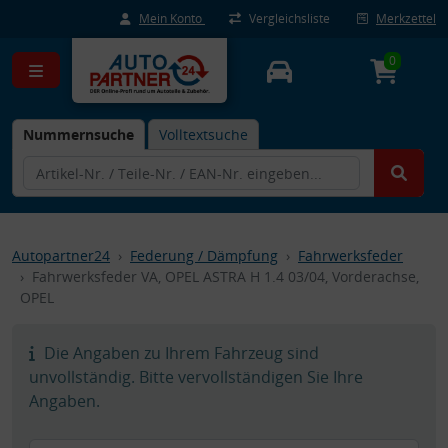
Mein Konto
Vergleichsliste
Merkzettel
0
Nummernsuche
Volltextsuche
Autopartner24
Federung / Dämpfung
Fahrwerksfeder
Fahrwerksfeder VA, OPEL ASTRA H 1.4 03/04, Vorderachse,
OPEL
Die Angaben zu Ihrem Fahrzeug sind
unvollständig. Bitte vervollständigen Sie Ihre
Angaben.