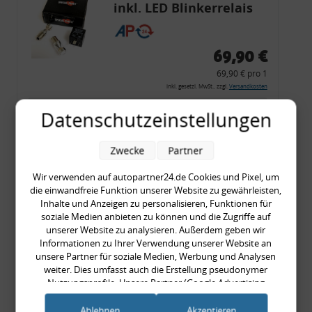
inkl. LED Blinkerrelais
CF 14
69,90 €
69,90 € pro 1
inkl. gesetzl. MwSt., zzgl.
Versandkosten
Merkzettel
Datenschutzeinstellungen
Zum Artikel
Zwecke
Partner
Wir verwenden auf autopartner24.de Cookies und Pixel, um
die einwandfreie Funktion unserer Website zu gewährleisten,
Rückleuchtenband mit
Inhalte und Anzeigen zu personalisieren, Funktionen für
Blinker, rot, US-Ecken,
soziale Medien anbieten zu können und die Zugriffe auf
unserer Website zu analysieren. Außerdem geben wir
Audi 80 Cabrio, Typ 89,
Informationen zu Ihrer Verwendung unserer Website an
OE-Nr.: 8G0945225 +
unsere Partner für soziale Medien, Werbung und Analysen
8G0945225C
weiter. Dies umfasst auch die Erstellung pseudonymer
999,99 €
Nutzungsprofile. Unsere Partner (Google Advertising
Products) führen diese Informationen möglicherweise mit
999,99 € pro 1
weiteren Daten zusammen, die Sie ihnen bereitgestellt haben
Ablehnen
Akzeptieren
inkl. gesetzl. MwSt., zzgl.
Versandkosten