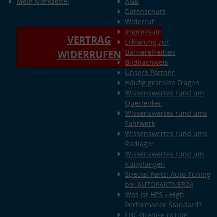
Mein Merkzettel
AGB
Datenschutz
Widerruf
Impressum
VERTRAG
Erklärung zur
Barrierefreiheit
WIDERRUFEN
Bildnachweis
Unsere Partner
Häufig gestellte Fragen
Wissenswertes rund um
Querlenker
Wissenswertes rund ums
Fahrwerk
Wissenswertes rund ums
Radlager
Wissenswertes rund um
Kupplungen
Special Parts: Auto-Tuning
bei AUTOPARTNER24
Was ist HPS - High
Performance Standard?
EBC-Bremse richtig