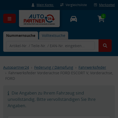
Mein Konto
Vergleichsliste
Merkzettel
0
Nummernsuche
Volltextsuche
Autopartner24
Federung / Dämpfung
Fahrwerksfeder
Fahrwerksfeder Vorderachse FORD ESCORT V, Vorderachse,
FORD
Die Angaben zu Ihrem Fahrzeug sind
unvollständig. Bitte vervollständigen Sie Ihre
Angaben.