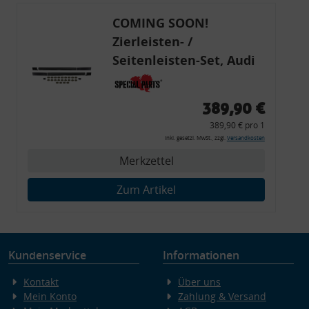
COMING SOON!
Zierleisten- /
Seitenleisten-Set, Audi
80 Cabrio, Coupe, S2, (6x
Zierleiste, 2x Kappe,
389,90 €
Clipse,
389,90 € pro 1
Montagewerkzeug)
inkl. gesetzl. MwSt., zzgl.
Versandkosten
Merkzettel
Zum Artikel
Kundenservice
Informationen
Kontakt
Über uns
Mein Konto
Zahlung & Versand