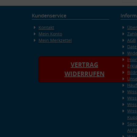
Kundenservice
Inform
Kontakt
Über
Mein Konto
Zahl
Mein Merkzettel
AGB
Date
Wide
Imp
VERTRAG
Erkl
Bild
WIDERRUFEN
Unse
Häuf
Wiss
Wiss
Wiss
Wiss
Kup
Spec
AUT
Was 