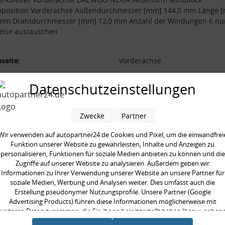
uposition Vorderachse Außendurchmesser [mm] 144,0 mm Länge 
 mm Drahtdurchmesser [mm] 12,0 mm Anzahl der Windungen 6 nu
eise austauschen
seite:
Vorderachse
form:
Miniblock
Datenschutzeinstellungen
l der Windungen:
6
durchmesser [mm]:
144,0 mm
Zwecke
Partner
durchmesser [mm]:
12,0 mm
 [mm]:
331,0 mm
Wir verwenden auf autopartner24.de Cookies und Pixel, um die einwandfrei
Funktion unserer Website zu gewährleisten, Inhalte und Anzeigen zu
aarweise austauschen:
personalisieren, Funktionen für soziale Medien anbieten zu können und die
Zugriffe auf unserer Website zu analysieren. Außerdem geben wir
Informationen zu Ihrer Verwendung unserer Website an unsere Partner für
soziale Medien, Werbung und Analysen weiter. Dies umfasst auch die
Erstellung pseudonymer Nutzungsprofile. Unsere Partner (Google
Advertising Products) führen diese Informationen möglicherweise mit
en kauften auch
weiteren Daten zusammen, die Sie ihnen bereitgestellt haben (bspw. anhan
eines persönlichen Accounts) oder welche sie im Rahmen Ihrer Nutzung der