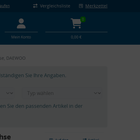
Vergleichsliste
Merkzettel
kaufen
0
Mein Konto
0,00 €
hse, DAEWOO
lständigen Sie Ihre Angaben.
hen Sie den passenden Artikel in der
hse