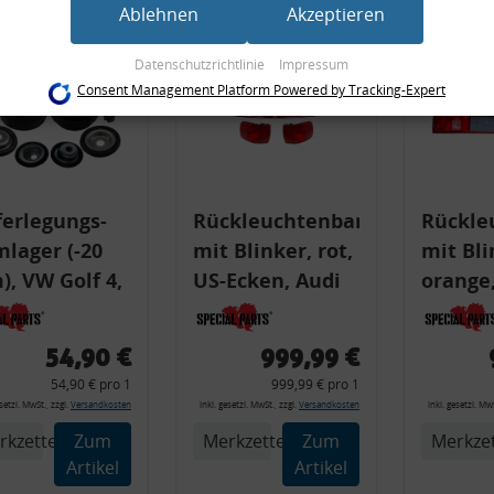
Dienste gesammelt haben (bspw. Nutzungsdaten anderer Geräte). Ihre
Ablehnen
Akzeptieren
Einwilligung zur Nutzung von Cookies und Pixeln können Sie jederzeit
widerrufen, indem Sie auf den Datenschutz-Button links unten klicken und
Datenschutzrichtlinie
Impressum
dort die entsprechenden Anpassungen vornehmen.
Consent Management Platform Powered by Tracking-Expert
Zwecke der Datenverarbeitung durch unsere Partner:
Speichern von oder Zugriff auf Informationen auf einem Endgerät
Verwendung reduzierter Daten zur Auswahl von Werbeanzeigen
Erstellung von Profilen für personalisierte Werbung
Verwendung von Profilen zur Auswahl personalisierter Werbung
ferlegungs-
Rückleuchtenband
Rückle
Erstellung von Profilen zur Personalisierung von Inhalten
Verwendung von Profilen zur Auswahl personalisierter Inhalte
lager (-20
mit Blinker, rot,
mit Bli
Messung der Werbeleistung
Messung der Performance von Inhalten
, VW Golf 4,
US-Ecken, Audi
orange,
Analyse von Zielgruppen durch Statistiken oder Kombinationen von Daten aus
erschiedenen Quellen
i A3 8l, Polo
80 Cabrio, Typ
Cabrio,
Entwicklung und Verbesserung der Angebote
 Leon
89, OE-Nr.:
OE-Nr.:
Verwendung reduzierter Daten zur Auswahl von Inhalten
54,90 €
999,99 €
8G0945225 +
8G0945
Besondere Features:
54,90 € pro 1
999,99 € pro 1
8G0945225C
8G0945
Verwendung genauer Standortdaten
esetzl. MwSt., zzgl.
Versandkosten
inkl. gesetzl. MwSt., zzgl.
Versandkosten
inkl. gesetzl. MwS
Endgeräteeigenschaften zur Identifikation aktiv abfragen
rkzettel
Zum
Merkzettel
Zum
Merkzet
Artikel
Artikel