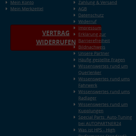
Mein Konto
Zahlung & Versand
Mein Merkzettel
AGB
Datenschutz
Widerruf
Impressum
VERTRAG
Erklärung zur
Barrierefreiheit
WIDERRUFEN
Bildnachweis
Unsere Partner
Häufig gestellte Fragen
Wissenswertes rund um
Querlenker
Wissenswertes rund ums
Fahrwerk
Wissenswertes rund ums
Radlager
Wissenswertes rund um
Kupplungen
Special Parts: Auto-Tuning
bei AUTOPARTNER24
Was ist HPS - High