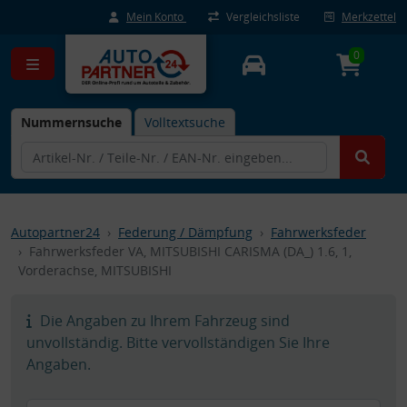
Mein Konto
Vergleichsliste
Merkzettel
0
Nummernsuche
Volltextsuche
Autopartner24
Federung / Dämpfung
Fahrwerksfeder
Fahrwerksfeder VA, MITSUBISHI CARISMA (DA_) 1.6, 1,
Vorderachse, MITSUBISHI
Die Angaben zu Ihrem Fahrzeug sind
unvollständig. Bitte vervollständigen Sie Ihre
Angaben.