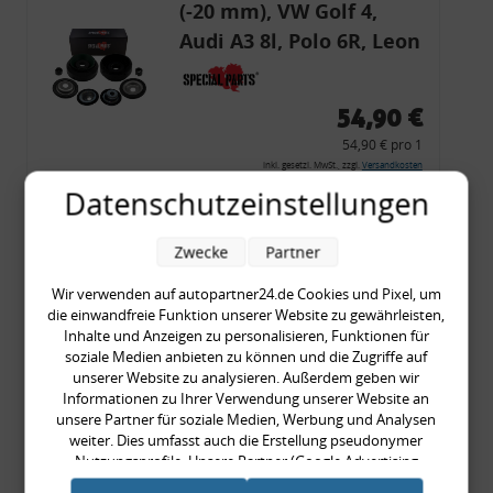
(-20 mm), VW Golf 4,
Audi A3 8l, Polo 6R, Leon
54,90 €
54,90 € pro 1
inkl. gesetzl. MwSt., zzgl.
Versandkosten
Datenschutzeinstellungen
Merkzettel
Zum Artikel
Zwecke
Partner
Wir verwenden auf autopartner24.de Cookies und Pixel, um
die einwandfreie Funktion unserer Website zu gewährleisten,
Rückleuchtenband mit
Inhalte und Anzeigen zu personalisieren, Funktionen für
soziale Medien anbieten zu können und die Zugriffe auf
Blinker, rot, US-Ecken,
unserer Website zu analysieren. Außerdem geben wir
Audi 80 Cabrio, Typ 89,
Informationen zu Ihrer Verwendung unserer Website an
unsere Partner für soziale Medien, Werbung und Analysen
OE-Nr.: 8G0945225 +
weiter. Dies umfasst auch die Erstellung pseudonymer
8G0945225C
Nutzungsprofile. Unsere Partner (Google Advertising
999,99 €
Products) führen diese Informationen möglicherweise mit