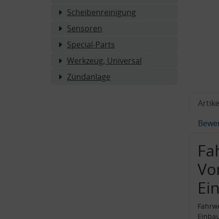
Scheibenreinigung
Sensoren
Special-Parts
Werkzeug, Universal
Zündanlage
Artike
Bewe
Fa
Vo
Ei
Fahrw
Einba