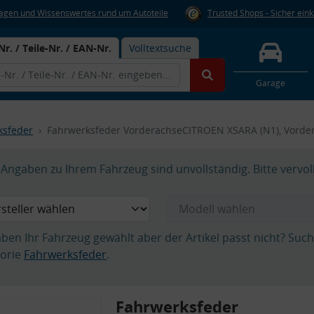
Fragen und Wissenswertes rund um Autoteile
Trusted Shops - Sicher ein
Nr. / Teile-Nr. / EAN-Nr.
Volltextsuche
Garage
ksfeder
Fahrwerksfeder VorderachseCITROEN XSARA (N1), Vorde
Angaben zu Ihrem Fahrzeug sind unvollständig. Bitte vervol
aben Ihr Fahrzeug gewählt aber der Artikel passt nicht? Suc
orie
Fahrwerksfeder
.
Fahrwerksfeder