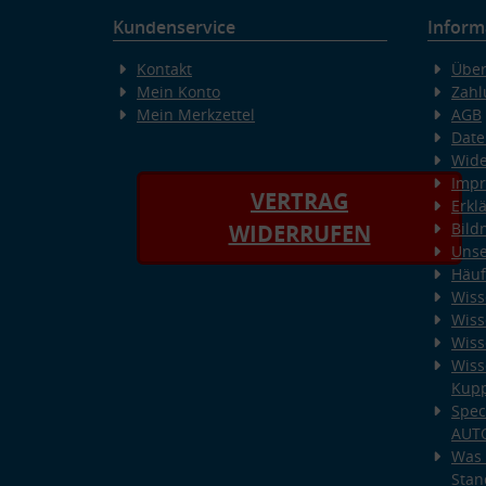
Kundenservice
Inform
Kontakt
Über
Mein Konto
Zahl
Mein Merkzettel
AGB
Date
Wide
Imp
VERTRAG
Erkl
Bild
WIDERRUFEN
Unse
Häuf
Wiss
Wiss
Wiss
Wiss
Kup
Spec
AUT
Was 
Stan