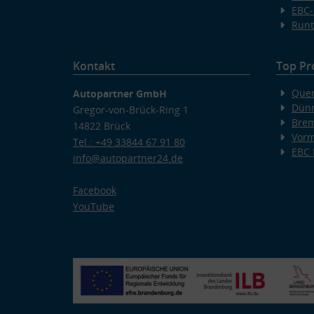
EBC-
Runt
Kontakt
Top Pr
Quer
Autopartner GmbH
Dünn
Gregor-von-Brück-Ring 1
Bre
14822 Brück
Vorm
Tel.: +49 33844 67 91 80
EBC
info@autopartner24.de
Facebook
YouTube