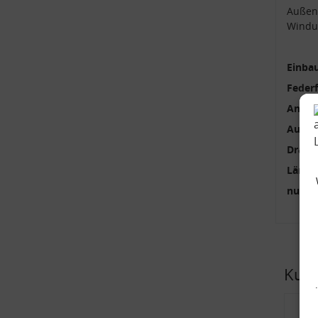
Außen
Windu
Einbau
Feder
Anzah
Außen
Draht
Länge 
nur p
Kund