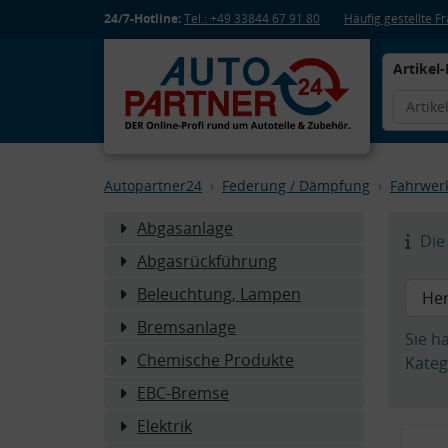
24/7-Hotline:
Tel.: +49 33844 67 91 80
Häufig gestellte 
Artikel-
Autopartner24
Federung / Dämpfung
Fahrwer
Abgasanlage
Die 
Abgasrückführung
Beleuchtung, Lampen
Bremsanlage
Sie h
Chemische Produkte
Kateg
EBC-Bremse
Elektrik