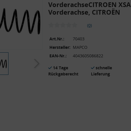
VorderachseCITROEN XSAR
Vorderachse, CITROËN
(0)
Art.Nr.:
70403
Hersteller:
MAPCO
EAN-Nr.:
4043605086822
14 Tage
schnelle
Rückgaberecht
Lieferung