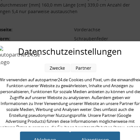
durchmesser [mm] 160,0 mm Länge [cm] 339,0 cm Anzahl der
ngen 5,4 nur paarweise austauschen
seite:
Vorderachse
form:
Schraubenfeder
l der Windungen:
5,4
Datenschutzeinstellungen
durchmesser [mm]:
160,0 mm
durchmesser [mm]:
13,0 mm
Zwecke
Partner
[cm]:
339,0 cm
Wir verwenden auf autopartner24.de Cookies und Pixel, um die einwandfrei
aarweise austauschen:
Funktion unserer Website zu gewährleisten, Inhalte und Anzeigen zu
personalisieren, Funktionen für soziale Medien anbieten zu können und die
Zugriffe auf unserer Website zu analysieren. Außerdem geben wir
Informationen zu Ihrer Verwendung unserer Website an unsere Partner für
soziale Medien, Werbung und Analysen weiter. Dies umfasst auch die
Erstellung pseudonymer Nutzungsprofile. Unsere Partner (Google
en kauften auch
Advertising Products) führen diese Informationen möglicherweise mit
weiteren Daten zusammen, die Sie ihnen bereitgestellt haben (bspw. anhan
eines persönlichen Accounts) oder welche sie im Rahmen Ihrer Nutzung der
Dienste gesammelt haben (bspw. Nutzungsdaten anderer Geräte). Ihre
Ablehnen
Akzeptieren