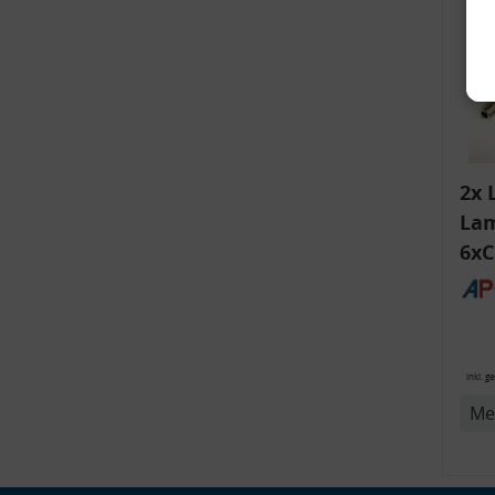
2x 
Lam
6xC
ink
v
Bli
14
inkl. g
Me