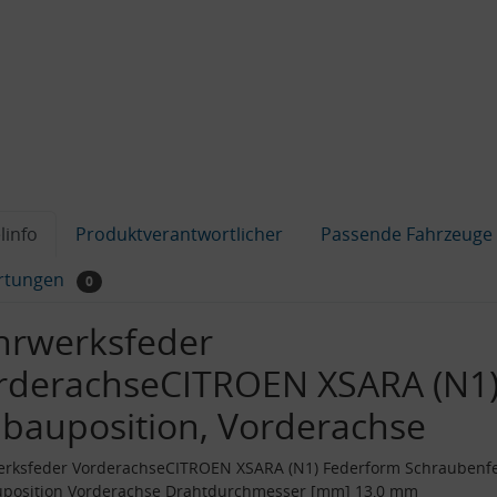
linfo
Produktverantwortlicher
Passende Fahrzeuge
rtungen
0
hrwerksfeder
rderachseCITROEN XSARA (N1)
nbauposition, Vorderachse
erksfeder VorderachseCITROEN XSARA (N1) Federform Schraubenf
uposition Vorderachse Drahtdurchmesser [mm] 13,0 mm