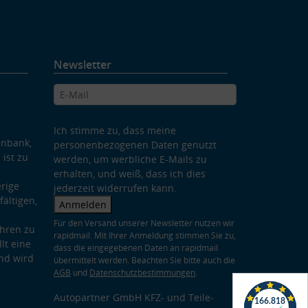
Newsletter
Ich stimme zu, dass meine
enbank,
personenbezogenen Daten genutzt
 ist zu
werden, um werbliche E-Mails zu
erhalten, und weiß, dass ich dies
rige
jederzeit widerrufen kann.
ältigen,
Anmelden
Für den Versand unserer Newsletter nutzen wir
hren zu
rapidmail. Mit Ihrer Anmeldung stimmen Sie zu,
lt eine
dass die eingegebenen Daten an rapidmail
nd wird
übermittelt werden. Beachten Sie bitte auch die
AGB
und
Datenschutzbestimmungen
.
Autopartner GmbH KFZ- und Teile-