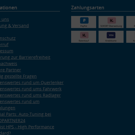
ationen
Zahlungsarten
 uns
ung & Versand
nschutz
rruf
ressum
ärung zur Barrierefreiheit
nachweis
re Partner
ig gestellte Fragen
enswertes rund um Querlenker
enswertes rund ums Fahrwerk
enswertes rund ums Radlager
enswertes rund um
plungen
ial Parts: Auto-Tuning bei
OPARTNER24
ist HPS - High Performance
dard?