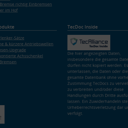
Bremse richtig Einbremsen
er im Hof
odukte
TecDoc Inside
lenker-Sätze
e & kürzere Antriebswellen
msen-Upgrade
Die hier angezeigten Daten,
ontierte Achsschenkel
insbesondere die gesamte Dat
 Bremsen
dürfen nicht kopiert werden. Es
unterlassen, die Daten oder die
gesamte Datenbank ohne vorhe
Zustimmung TecDocs zu vervielf
zu verbreiten und/oder diese
Handlungen durch Dritte ausfü
lassen. Ein Zuwiderhandeln stel
Urheberrechtsverletzung dar u
verfolgt.