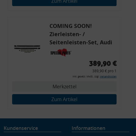
Zum Artikel
Verwendung genauer Standortdaten
Endgeräteeigenschaften zur Identifikation aktiv abfragen
COMING SOON!
Zierleisten- /
Seitenleisten-Set, Audi
80 Cabrio, Coupe, S2, (6x
Zierleiste, 2x Kappe,
389,90 €
Clipse,
389,90 € pro 1
Montagewerkzeug)
inkl. gesetzl. MwSt., zzgl.
Versandkosten
Merkzettel
Zum Artikel
Kundenservice
Informationen