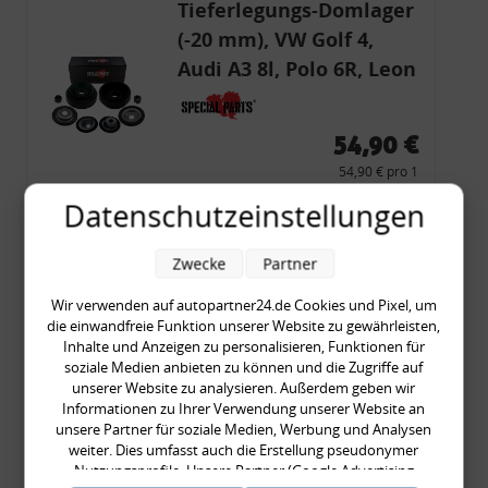
Tieferlegungs-Domlager
(-20 mm), VW Golf 4,
Audi A3 8l, Polo 6R, Leon
54,90 €
54,90 € pro 1
inkl. gesetzl. MwSt., zzgl.
Versandkosten
Datenschutzeinstellungen
Merkzettel
Zwecke
Partner
Zum Artikel
Wir verwenden auf autopartner24.de Cookies und Pixel, um
die einwandfreie Funktion unserer Website zu gewährleisten,
Inhalte und Anzeigen zu personalisieren, Funktionen für
Rückleuchtenband mit
soziale Medien anbieten zu können und die Zugriffe auf
unserer Website zu analysieren. Außerdem geben wir
Blinker, rot, US-Ecken,
Informationen zu Ihrer Verwendung unserer Website an
Audi 80 Cabrio, Typ 89,
unsere Partner für soziale Medien, Werbung und Analysen
OE-Nr.: 8G0945225 +
weiter. Dies umfasst auch die Erstellung pseudonymer
Nutzungsprofile. Unsere Partner (Google Advertising
8G0945225C