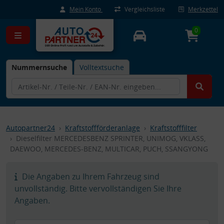
Mein Konto
Vergleichsliste
Merkzettel
0
Nummernsuche
Volltextsuche
Autopartner24
Kraftstoffförderanlage
Kraftstofffilter
Dieselfilter MERCEDESBENZ SPRINTER, UNIMOG, VKLASS,
DAEWOO, MERCEDES-BENZ, MULTICAR, PUCH, SSANGYONG
Die Angaben zu Ihrem Fahrzeug sind
unvollständig. Bitte vervollständigen Sie Ihre
Angaben.