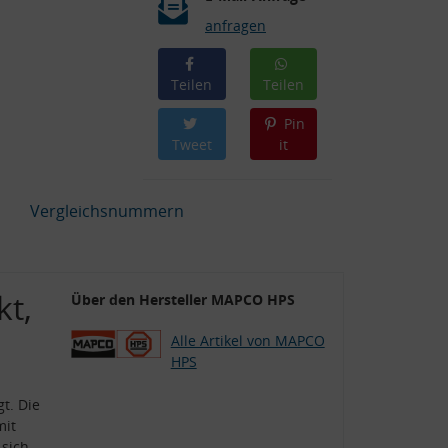
anfragen
Teilen
Teilen
Pin
Tweet
it
Vergleichsnummern
kt,
Über den Hersteller MAPCO HPS
Alle Artikel von MAPCO
HPS
t. Die
mit
 sich