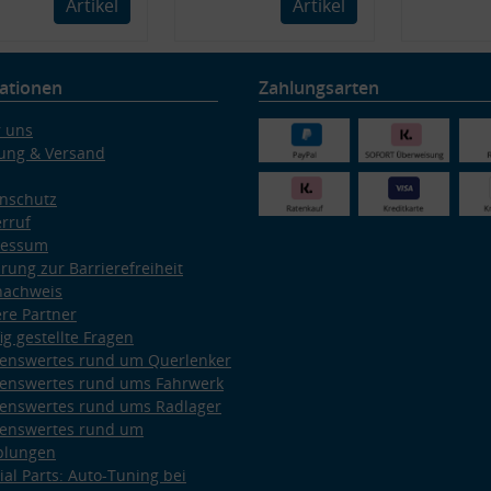
Artikel
Artikel
ationen
Zahlungsarten
 uns
ung & Versand
nschutz
rruf
ressum
ärung zur Barrierefreiheit
nachweis
re Partner
ig gestellte Fragen
enswertes rund um Querlenker
enswertes rund ums Fahrwerk
enswertes rund ums Radlager
enswertes rund um
plungen
ial Parts: Auto-Tuning bei