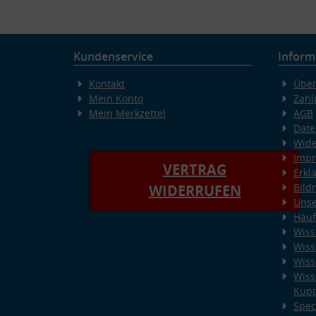
Kundenservice
Inform
Kontakt
Über
Mein Konto
Zahl
Mein Merkzettel
AGB
Date
Wide
Imp
VERTRAG
Erkl
Bild
WIDERRUFEN
Unse
Häuf
Wiss
Wiss
Wiss
Wiss
Kup
Spec