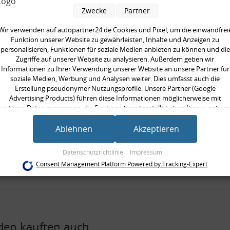
pelstange, verstärkt
Zwecke
Partner
 Montagezubehör
Wir verwenden auf autopartner24.de Cookies und Pixel, um die einwandfrei
Funktion unserer Website zu gewährleisten, Inhalte und Anzeigen zu
seite:
Hinterachse beidseitig
personalisieren, Funktionen für soziale Medien anbieten zu können und die
Zugriffe auf unserer Website zu analysieren. Außerdem geben wir
rkte Ausführung:
Informationen zu Ihrer Verwendung unserer Website an unsere Partner für
ät:
HPS standard
soziale Medien, Werbung und Analysen weiter. Dies umfasst auch die
/Strebe:
Koppelstange
Erstellung pseudonymer Nutzungsprofile. Unsere Partner (Google
Advertising Products) führen diese Informationen möglicherweise mit
 [mm]:
230 mm
weiteren Daten zusammen, die Sie ihnen bereitgestellt haben (bspw. anhan
ilig:
zweiteilig
eines persönlichen Accounts) oder welche sie im Rahmen Ihrer Nutzung der
Dienste gesammelt haben (bspw. Nutzungsdaten anderer Geräte). Ihre
Ablehnen
Akzeptieren
neinheit:
Satz
Einwilligung zur Nutzung von Cookies und Pixeln können Sie jederzeit
gte Stückzahl:
1
widerrufen, indem Sie auf den Datenschutz-Button links unten klicken und
Datenschutzrichtlinie
Impressum
dort die entsprechenden Anpassungen vornehmen.
gewinde [mm]:
M10x1,25 mm
Consent Management Platform Powered by Tracking-Expert
Zwecke der Datenverarbeitung durch unsere Partner:
Speichern von oder Zugriff auf Informationen auf einem Endgerät
Verwendung reduzierter Daten zur Auswahl von Werbeanzeigen
Erstellung von Profilen für personalisierte Werbung
Verwendung von Profilen zur Auswahl personalisierter Werbung
en kauften auch
Erstellung von Profilen zur Personalisierung von Inhalten