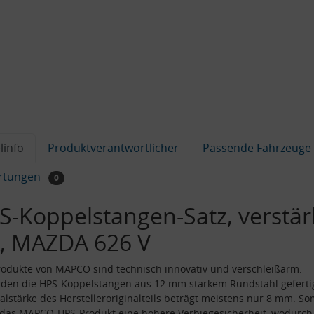
linfo
Produktverantwortlicher
Passende Fahrzeuge
rtungen
0
S-Koppelstangen-Satz, verstär
, MAZDA 626 V
odukte von MAPCO sind technisch innovativ und verschleißarm.
den die HPS-Koppelstangen aus 12 mm starkem Rundstahl gefertig
alstärke des Herstelleroriginalteils beträgt meistens nur 8 mm. So
 das MAPCO-HPS-Produkt eine höhere Verbiegesicherheit, wodurch