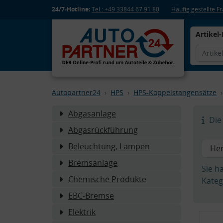
24/7-Hotline:
Tel.: +49 33844 67 91 80
Häufig gestellte 
Artikel-
Autopartner24
HPS
HPS-Koppelstangensätze
Abgasanlage
Die 
Abgasrückführung
Beleuchtung, Lampen
Bremsanlage
Sie h
Chemische Produkte
Kateg
EBC-Bremse
Elektrik