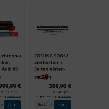
uchtenband
COMING SOON!
nker,
Zierleisten- /
 Audi 80
Seitenleisten-
 Typ 89,
Set, Audi 80
Cabrio, Coupe,
999,99 €
389,90 €
225 +
S2, (6x
999,99 € pro 1
389,90 € pro 1
225C
Zierleiste, 2x
t., zzgl.
Versandkosten
inkl. gesetzl. MwSt., zzgl.
Versandkosten
Kappe, Clipse,
tel
Zum
Merkzettel
Zum
Montagewerkzeug)