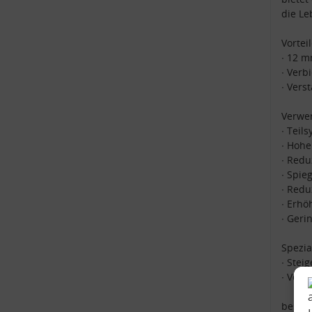
die Le
Vorteil
∙ 12 
∙ Verb
∙ Vers
Verwen
∙ Teil
∙ Hohe
∙ Redu
∙ Spie
∙ Redu
∙ Erhö
∙ Geri
Spezi
∙ Stei
∙ Verb
beste