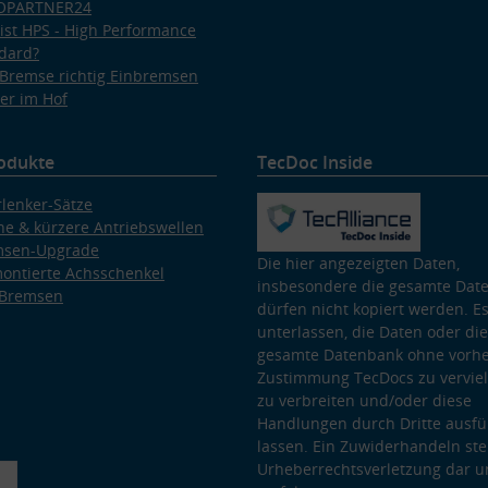
OPARTNER24
ist HPS - High Performance
dard?
Bremse richtig Einbremsen
er im Hof
odukte
TecDoc Inside
lenker-Sätze
e & kürzere Antriebswellen
msen-Upgrade
Die hier angezeigten Daten,
ontierte Achsschenkel
insbesondere die gesamte Dat
 Bremsen
dürfen nicht kopiert werden. Es
unterlassen, die Daten oder die
gesamte Datenbank ohne vorhe
Zustimmung TecDocs zu vervielf
zu verbreiten und/oder diese
Handlungen durch Dritte ausfü
lassen. Ein Zuwiderhandeln stel
Urheberrechtsverletzung dar u