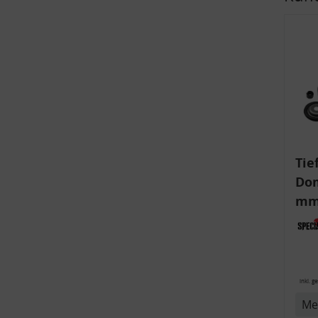
v
Tie
Dom
mm)
Aud
6R,
inkl. g
Me