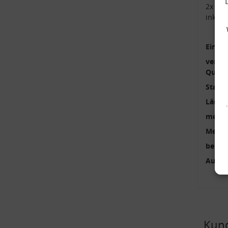
2x Kop
inkl.
Einbau
verstä
Qualit
Stange
Länge
mehrte
Menge
benöti
Außen
Kund