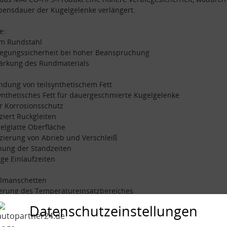
bensdauer der Kugelgelenke verlängert.
e:
mm Rundstahl
iegungssicherheit bei hoher Beanspruchung
tärkung des Rundmaterials
dung von teilsynthetischem Fett
synthetisches Fett für dauergeschmierte Kugelgelenke
r Korrosionsschutz
ziert Ruckgleiten
gelglatte Oberfläche
zierung von Abrieb und Verschleiß
hung der Standzeiten
nge Einlaufzeiten
almanschetten
gerung des Temperatureinsatzbereiches
esserte Haltbarkeit der Manschetten
Datenschutzeinstellungen
hend aus: