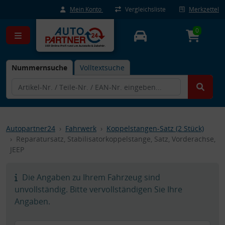
Mein Konto
Vergleichsliste
Merkzettel
0
Nummernsuche
Volltextsuche
Autopartner24
Fahrwerk
Koppelstangen-Satz (2 Stück)
Reparatursatz, Stabilisatorkoppelstange, Satz, Vorderachse,
JEEP
Die Angaben zu Ihrem Fahrzeug sind
unvollständig. Bitte vervollständigen Sie Ihre
Angaben.