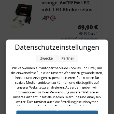
orange, 6xCREE® LED,
inkl. LED Blinkerrelais
CF 14
69,90 €
69,90 € pro 1
inkl. gesetzl. MwSt., zzgl.
Versandkosten
Datenschutzeinstellungen
Merkzettel
Zum Artikel
Zwecke
Partner
Wir verwenden auf autopartner24.de Cookies und Pixel, um
die einwandfreie Funktion unserer Website zu gewährleisten,
Rückleuchtenband mit
Inhalte und Anzeigen zu personalisieren, Funktionen für
soziale Medien anbieten zu können und die Zugriffe auf
Blinker, rot, US-Ecken,
unserer Website zu analysieren. Außerdem geben wir
Audi 80 Cabrio, Typ 89,
Informationen zu Ihrer Verwendung unserer Website an
unsere Partner für soziale Medien, Werbung und Analysen
OE-Nr.: 8G0945225 +
weiter. Dies umfasst auch die Erstellung pseudonymer
8G0945225C
Nutzungsprofile. Unsere Partner (Google Advertising
999,99 €
Products) führen diese Informationen möglicherweise mit