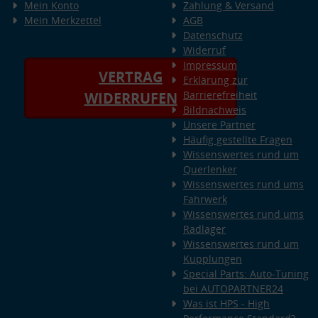
Mein Konto
Zahlung & Versand
Mein Merkzettel
AGB
Datenschutz
Widerruf
Impressum
VERTRAG
Erklärung zur
Barrierefreiheit
WIDERRUFEN
Bildnachweis
Unsere Partner
Häufig gestellte Fragen
Wissenswertes rund um
Querlenker
Wissenswertes rund ums
Fahrwerk
Wissenswertes rund ums
Radlager
Wissenswertes rund um
Kupplungen
Special Parts: Auto-Tuning
bei AUTOPARTNER24
Was ist HPS - High