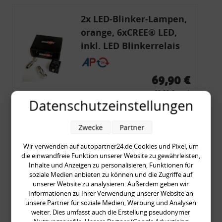
2x LED-Blinker-Lampen,
orange, 6xCREE® LED,
inkl. LED Blinkerrelais
CF 14
69,90 €
69,90 € pro 1
Datenschutzeinstellungen
inkl. gesetzl. MwSt., zzgl.
Versandkosten
Merkzettel
Zwecke
Partner
Zum Artikel
Wir verwenden auf autopartner24.de Cookies und Pixel, um
die einwandfreie Funktion unserer Website zu gewährleisten,
Inhalte und Anzeigen zu personalisieren, Funktionen für
soziale Medien anbieten zu können und die Zugriffe auf
Rückleuchtenband mit
unserer Website zu analysieren. Außerdem geben wir
Blinker, rot, US-Ecken,
Informationen zu Ihrer Verwendung unserer Website an
unsere Partner für soziale Medien, Werbung und Analysen
Audi 80 Cabrio, Typ 89,
weiter. Dies umfasst auch die Erstellung pseudonymer
OE-Nr.: 8G0945225 +
Nutzungsprofile. Unsere Partner (Google Advertising