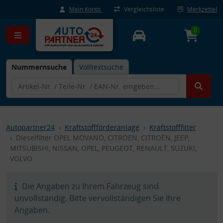
Mein Konto
Vergleichsliste
Merkzettel
0
Nummernsuche
Volltextsuche
Autopartner24
Kraftstoffförderanlage
Kraftstofffilter
Dieselfilter OPEL MOVANO, CITROEN, CITROËN, JEEP,
MITSUBISHI, NISSAN, OPEL, PEUGEOT, RENAULT, SUZUKI,
VOLVO
Die Angaben zu Ihrem Fahrzeug sind
unvollständig. Bitte vervollständigen Sie Ihre
Angaben.