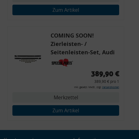
Verwendung genauer Standortdaten
Zum Artikel
Endgeräteeigenschaften zur Identifikation aktiv abfragen
COMING SOON!
Zierleisten- /
Seitenleisten-Set, Audi
80 Cabrio, Coupe, S2, (6x
Zierleiste, 2x Kappe,
389,90 €
Clipse,
389,90 € pro 1
Montagewerkzeug)
inkl. gesetzl. MwSt., zzgl.
Versandkosten
Merkzettel
Zum Artikel