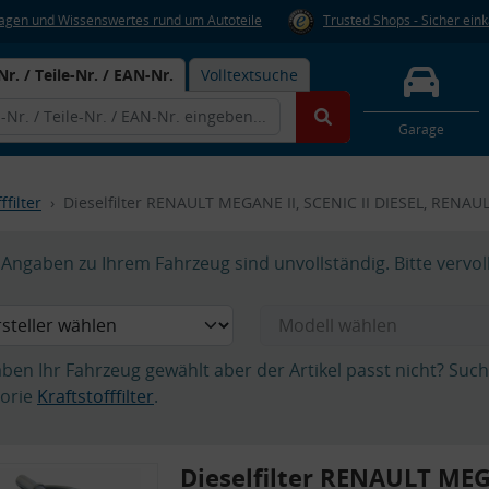
Fragen und Wissenswertes rund um Autoteile
Trusted Shops - Sicher ein
Nr. / Teile-Nr. / EAN-Nr.
Volltextsuche
Garage
ffilter
Dieselfilter RENAULT MEGANE II, SCENIC II DIESEL, RENAU
Angaben zu Ihrem Fahrzeug sind unvollständig. Bitte vervol
aben Ihr Fahrzeug gewählt aber der Artikel passt nicht? Suc
orie
Kraftstofffilter
.
Dieselfilter RENAULT MEG