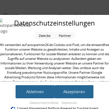
ausführung:
ohne Anschluss für Wassersen
Datenschutzeinstellungen
durchmesser [mm]:
93 mm
[mm]:
125,0 mm
Zwecke
Partner
Wir verwenden auf autopartner24.de Cookies und Pixel, um die einwandfrei
Funktion unserer Website zu gewährleisten, Inhalte und Anzeigen zu
personalisieren, Funktionen für soziale Medien anbieten zu können und die
en kauften auch
Zugriffe auf unserer Website zu analysieren. Außerdem geben wir
Informationen zu Ihrer Verwendung unserer Website an unsere Partner für
soziale Medien, Werbung und Analysen weiter. Dies umfasst auch die
Erstellung pseudonymer Nutzungsprofile. Unsere Partner (Google
Advertising Products) führen diese Informationen möglicherweise mit
weiteren Daten zusammen, die Sie ihnen bereitgestellt haben (bspw. anhan
eines persönlichen Accounts) oder welche sie im Rahmen Ihrer Nutzung der
Dienste gesammelt haben (bspw. Nutzungsdaten anderer Geräte). Ihre
Ablehnen
Akzeptieren
Einwilligung zur Nutzung von Cookies und Pixeln können Sie jederzeit
widerrufen, indem Sie auf den Datenschutz-Button links unten klicken und
Datenschutzrichtlinie
Impressum
dort die entsprechenden Anpassungen vornehmen.
Consent Management Platform Powered by Tracking-Expert