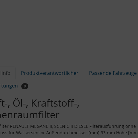
linfo
Produktverantwortlicher
Passende Fahrzeuge
rtungen
0
t-, Öl-, Kraftstoff-,
nenraumfilter
filter RENAULT MEGANE II, SCENIC II DIESEL Filterausführung ohne
luss für Wassersensor Außendurchmesser [mm] 93 mm Höhe [mm]