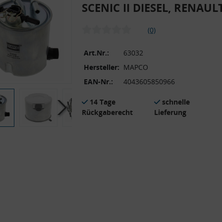
SCENIC II DIESEL, RENAUL
(0)
Art.Nr.:
63032
Hersteller:
MAPCO
EAN-Nr.:
4043605850966
14 Tage
schnelle
Rückgaberecht
Lieferung