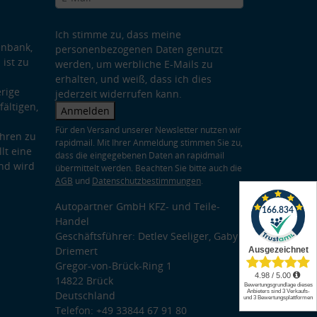
Ich stimme zu, dass meine
enbank,
personenbezogenen Daten genutzt
 ist zu
werden, um werbliche E-Mails zu
erhalten, und weiß, dass ich dies
rige
jederzeit widerrufen kann.
ältigen,
Anmelden
Für den Versand unserer Newsletter nutzen wir
hren zu
rapidmail. Mit Ihrer Anmeldung stimmen Sie zu,
lt eine
dass die eingegebenen Daten an rapidmail
nd wird
übermittelt werden. Beachten Sie bitte auch die
AGB
und
Datenschutzbestimmungen
.
Autopartner GmbH KFZ- und Teile-
Handel
Geschäftsführer: Detlev Seeliger, Gaby
Driemert
Gregor-von-Brück-Ring 1
14822 Brück
Deutschland
Telefon: +49 33844 67 91 80