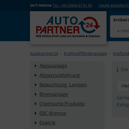
24/7-Hotline:
Tel.: +49 33844 67 91 80
Häufig gestellte 
Artikel-
Autopartner24
Kraftstoffförderanlage
Kraftstof
Abgasanlage
Die 
Abgasrückführung
Beleuchtung, Lampen
Bremsanlage
Sie h
Chemische Produkte
Kateg
EBC-Bremse
Elektrik