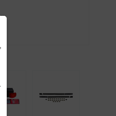
sor
e
d