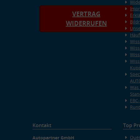
Wide
Imp
VERTRAG
Erkl
Bild
WIDERRUFEN
Unse
Häuf
Wiss
Wiss
Wiss
Wiss
Kup
Spec
AUT
Was 
Stan
EBC-
Runt
Kontakt
Top Pr
Quer
Autopartner GmbH