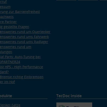
rruf
ressum
ärung zur Barrierefreiheit
nachweis
re Partner
ig gestellte Fragen
enswertes rund um Querlenker
enswertes rund ums Fahrwerk
enswertes rund ums Radlager
enswertes rund um
plungen
ial Parts: Auto-Tuning bei
OPARTNER24
ist HPS - High Performance
dard?
Bremse richtig Einbremsen
er im Hof
odukte
TecDoc Inside
lenker-Sätze