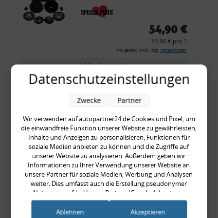
54,90 €
54,90 € pro 1
inkl. gesetzl. MwSt., zzgl.
Versandkosten
Merkzettel
Datenschutzeinstellungen
Zum Artikel
Zwecke
Partner
Wir verwenden auf autopartner24.de Cookies und Pixel, um
Rückleuchtenband mit
die einwandfreie Funktion unserer Website zu gewährleisten,
Inhalte und Anzeigen zu personalisieren, Funktionen für
Blinker, rot, US-Ecken,
soziale Medien anbieten zu können und die Zugriffe auf
Audi 80 Cabrio, Typ 89,
unserer Website zu analysieren. Außerdem geben wir
OE-Nr.: 8G0945225 +
Informationen zu Ihrer Verwendung unserer Website an
unsere Partner für soziale Medien, Werbung und Analysen
8G0945225C
weiter. Dies umfasst auch die Erstellung pseudonymer
999,99 €
Nutzungsprofile. Unsere Partner (Google Advertising
999,99 € pro 1
Products) führen diese Informationen möglicherweise mit
inkl. gesetzl. MwSt., zzgl.
Versandkosten
weiteren Daten zusammen, die Sie ihnen bereitgestellt haben
Ablehnen
Akzeptieren