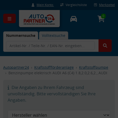
Mein Konto
Vergleichsliste
Merkzettel
0
Nummernsuche
Volltextsuche
Autopartner24
Kraftstoffförderanlage
Kraftstoffpumpe
Benzinpumpe elektrisch AUDI A6 (C4) 1.8,2.0,2.6,2., AUDI
Die Angaben zu Ihrem Fahrzeug sind
unvollständig. Bitte vervollständigen Sie Ihre
Angaben.