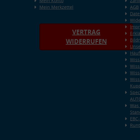
Mein Konto
Zahl
Mein Merkzettel
AGB
Date
Wide
Imp
VERTRAG
Erkl
Bild
WIDERRUFEN
Unse
Häuf
Wiss
Wiss
Wiss
Wiss
Kup
Spec
AUT
Was 
Stan
EBC-
Runt