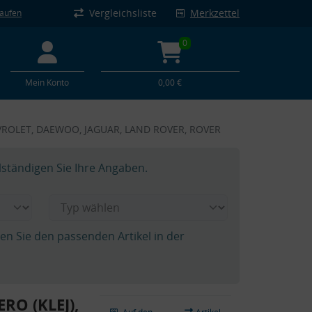
Vergleichsliste
Merkzettel
kaufen
0
Mein Konto
0,00 €
CHEVROLET, DAEWOO, JAGUAR, LAND ROVER, ROVER
lständigen Sie Ihre Angaben.
hen Sie den passenden Artikel in der
RO (KLEJ),