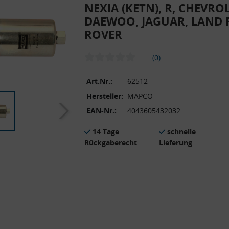
NEXIA (KETN), R, CHEVROL
DAEWOO, JAGUAR, LAND 
ROVER
(0)
Art.Nr.:
62512
Hersteller:
MAPCO
EAN-Nr.:
4043605432032
14 Tage
schnelle
Rückgaberecht
Lieferung