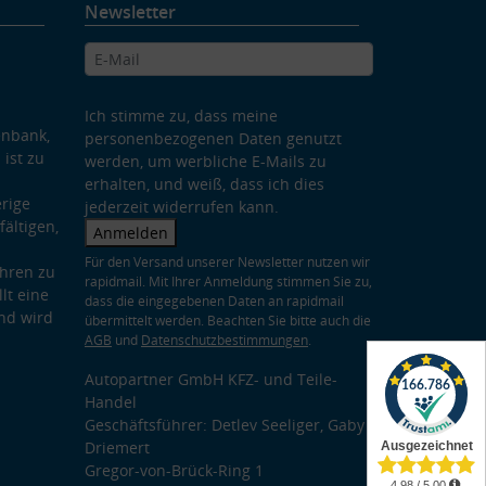
Newsletter
Ich stimme zu, dass meine
enbank,
personenbezogenen Daten genutzt
 ist zu
werden, um werbliche E-Mails zu
erhalten, und weiß, dass ich dies
rige
jederzeit widerrufen kann.
ältigen,
Anmelden
Für den Versand unserer Newsletter nutzen wir
hren zu
rapidmail. Mit Ihrer Anmeldung stimmen Sie zu,
lt eine
dass die eingegebenen Daten an rapidmail
nd wird
übermittelt werden. Beachten Sie bitte auch die
AGB
und
Datenschutzbestimmungen
.
Autopartner GmbH KFZ- und Teile-
Handel
Geschäftsführer: Detlev Seeliger, Gaby
Driemert
Gregor-von-Brück-Ring 1