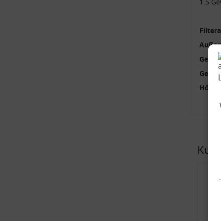
1.5 G
Filter
Außen
Gewin
Gewin
Höhe 
Kund