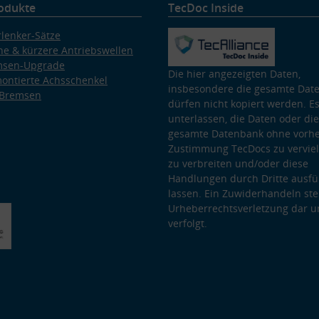
odukte
TecDoc Inside
lenker-Sätze
e & kürzere Antriebswellen
msen-Upgrade
Die hier angezeigten Daten,
ontierte Achsschenkel
insbesondere die gesamte Dat
 Bremsen
dürfen nicht kopiert werden. Es
unterlassen, die Daten oder die
gesamte Datenbank ohne vorhe
Zustimmung TecDocs zu vervielf
zu verbreiten und/oder diese
Handlungen durch Dritte ausfü
lassen. Ein Zuwiderhandeln stel
Urheberrechtsverletzung dar u
verfolgt.