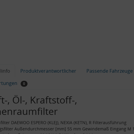
linfo
Produktverantwortlicher
Passende Fahrzeuge
rtungen
0
t-, Öl-, Kraftstoff-,
nenraumfilter
filter DAEWOO ESPERO (KLEJ), NEXIA (KETN), R Filterausführung
ngsfilter Außendurchmesser [mm] 55 mm Gewindemaß Eingang M 