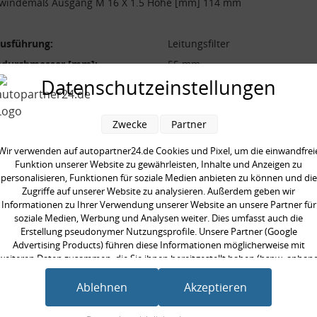
ewindemaß Ausgang M 16 X 1.5 Höhe [mm] 114 mm
ausführung:
Leitungsfilter
durchmesser [mm]:
55 mm
Datenschutzeinstellungen
demaß Ausgang:
M 16 X 1.5
demaß Eingang:
M 16 X 1.5
Zwecke
Partner
[mm]:
114 mm
Wir verwenden auf autopartner24.de Cookies und Pixel, um die einwandfrei
Funktion unserer Website zu gewährleisten, Inhalte und Anzeigen zu
personalisieren, Funktionen für soziale Medien anbieten zu können und die
Zugriffe auf unserer Website zu analysieren. Außerdem geben wir
Informationen zu Ihrer Verwendung unserer Website an unsere Partner für
en kauften auch
soziale Medien, Werbung und Analysen weiter. Dies umfasst auch die
Erstellung pseudonymer Nutzungsprofile. Unsere Partner (Google
Advertising Products) führen diese Informationen möglicherweise mit
weiteren Daten zusammen, die Sie ihnen bereitgestellt haben (bspw. anhan
eines persönlichen Accounts) oder welche sie im Rahmen Ihrer Nutzung der
Dienste gesammelt haben (bspw. Nutzungsdaten anderer Geräte). Ihre
Ablehnen
Akzeptieren
Einwilligung zur Nutzung von Cookies und Pixeln können Sie jederzeit
widerrufen, indem Sie auf den Datenschutz-Button links unten klicken und