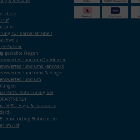
ung & Versand
nschutz
rruf
ressum
ärung zur Barrierefreiheit
nachweis
re Partner
ig gestellte Fragen
enswertes rund um Querlenker
enswertes rund ums Fahrwerk
enswertes rund ums Radlager
enswertes rund um
plungen
ial Parts: Auto-Tuning bei
OPARTNER24
ist HPS - High Performance
dard?
Bremse richtig Einbremsen
er im Hof