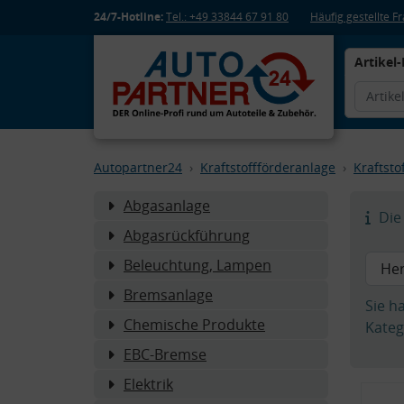
24/7-Hotline:
Tel.: +49 33844 67 91 80
Häufig gestellte 
Artikel-
Autopartner24
Kraftstoffförderanlage
Kraftstof
Abgasanlage
Die 
Abgasrückführung
Beleuchtung, Lampen
Bremsanlage
Sie h
Chemische Produkte
Kateg
EBC-Bremse
Elektrik