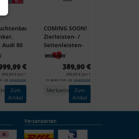
uchtenband
COMING SOON!
nker,
Zierleisten- /
 Audi 80
Seitenleisten-
 Typ 89,
Set, Audi 80
Cabrio, Coupe,
999,99 €
389,90 €
225 +
S2, (6x
999,99 € pro 1
389,90 € pro 1
225C
Zierleiste, 2x
t., zzgl.
Versandkosten
inkl. gesetzl. MwSt., zzgl.
Versandkosten
Kappe, Clipse,
tel
Zum
Merkzettel
Zum
Montagewerkzeug)
Artikel
Artikel
Versandarten