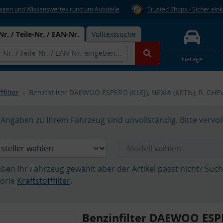
Fragen und Wissenswertes rund um Autoteile
Trusted Shops - Sicher ein
Nr. / Teile-Nr. / EAN-Nr.
Volltextsuche
Garage
ffilter
Benzinfilter DAEWOO ESPERO (KLEJ), NEXIA (KETN), R, 
Angaben zu Ihrem Fahrzeug sind unvollständig. Bitte vervol
aben Ihr Fahrzeug gewählt aber der Artikel passt nicht? Suc
orie
Kraftstofffilter
.
Benzinfilter DAEWOO ESPE