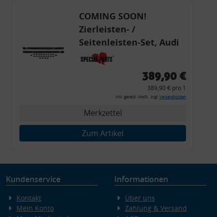
COMING SOON!
Zierleisten- /
Seitenleisten-Set, Audi
80 Cabrio, Coupe, S2, (6x
Zierleiste, 2x Kappe,
389,90 €
Clipse,
389,90 € pro 1
Montagewerkzeug)
inkl. gesetzl. MwSt., zzgl.
Versandkosten
Merkzettel
Zum Artikel
Kundenservice
Informationen
Kontakt
Über uns
Mein Konto
Zahlung & Versand