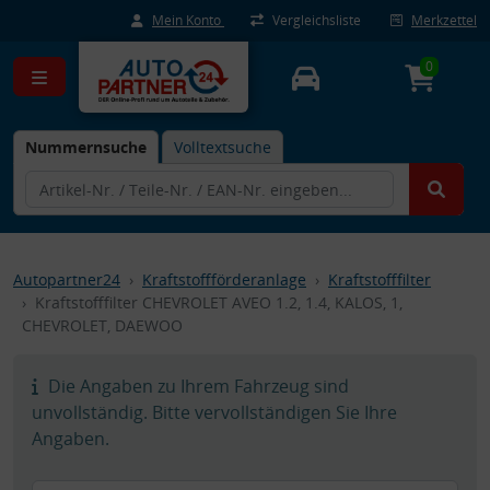
Mein Konto
Vergleichsliste
Merkzettel
0
Nummernsuche
Volltextsuche
Autopartner24
Kraftstoffförderanlage
Kraftstofffilter
Kraftstofffilter CHEVROLET AVEO 1.2, 1.4, KALOS, 1,
CHEVROLET, DAEWOO
Die Angaben zu Ihrem Fahrzeug sind
unvollständig. Bitte vervollständigen Sie Ihre
Angaben.