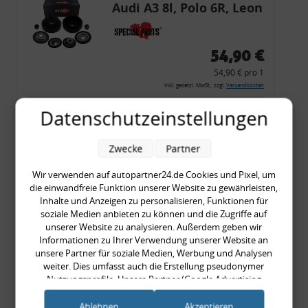
Audi A3 8l, Polo 6R, Leon
54,90 €
54,90 € pro 1
inkl. gesetzl. MwSt., zzgl.
Versandkosten
Merkzettel
Datenschutzeinstellungen
Zum Artikel
Zwecke
Partner
Wir verwenden auf autopartner24.de Cookies und Pixel, um
die einwandfreie Funktion unserer Website zu gewährleisten,
Rückleuchtenband mit
Inhalte und Anzeigen zu personalisieren, Funktionen für
Blinker, rot, US-Ecken,
soziale Medien anbieten zu können und die Zugriffe auf
unserer Website zu analysieren. Außerdem geben wir
Audi 80 Cabrio, Typ 89,
Informationen zu Ihrer Verwendung unserer Website an
OE-Nr.: 8G0945225 +
unsere Partner für soziale Medien, Werbung und Analysen
8G0945225C
weiter. Dies umfasst auch die Erstellung pseudonymer
999,99 €
Nutzungsprofile. Unsere Partner (Google Advertising
Products) führen diese Informationen möglicherweise mit
999,99 € pro 1
weiteren Daten zusammen, die Sie ihnen bereitgestellt haben
Ablehnen
Akzeptieren
inkl. gesetzl. MwSt., zzgl.
Versandkosten