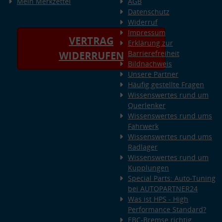
Mein Merkzettel
AGB
Datenschutz
Widerruf
Impressum
VERTRAG
Erklärung zur
Barrierefreiheit
WIDERRUFEN
Bildnachweis
Unsere Partner
Häufig gestellte Fragen
Wissenswertes rund um
Querlenker
Wissenswertes rund ums
Fahrwerk
Wissenswertes rund ums
Radlager
Wissenswertes rund um
Kupplungen
Special Parts: Auto-Tuning
bei AUTOPARTNER24
Was ist HPS - High
Performance Standard?
EBC-Bremse richtig