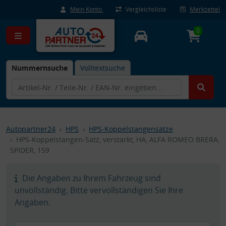
Mein Konto
Vergleichsliste
Merkzettel
0
Nummernsuche
Volltextsuche
Autopartner24
HPS
HPS-Koppelstangensätze
HPS-Koppelstangen-Satz, verstärkt, HA, ALFA ROMEO BRERA,
SPIDER, 159
Die Angaben zu Ihrem Fahrzeug sind
unvollständig. Bitte vervollständigen Sie Ihre
Angaben.