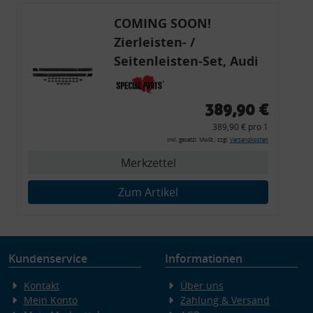
COMING SOON!
Zierleisten- /
Seitenleisten-Set, Audi
80 Cabrio, Coupe, S2, (6x
Zierleiste, 2x Kappe,
389,90 €
Clipse,
389,90 € pro 1
Montagewerkzeug)
inkl. gesetzl. MwSt., zzgl.
Versandkosten
Merkzettel
Zum Artikel
Kundenservice
Informationen
Kontakt
Über uns
Mein Konto
Zahlung & Versand