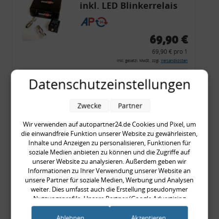
inkl. LED Blinkerrelais
CF 14
69,90 €
69,90 € pro 1
inkl. gesetzl. MwSt., zzgl.
Versandkosten
Merkzettel
Datenschutzeinstellungen
Zum Artikel
Zwecke
Partner
Wir verwenden auf autopartner24.de Cookies und Pixel, um
die einwandfreie Funktion unserer Website zu gewährleisten,
Rückleuchtenband mit
Inhalte und Anzeigen zu personalisieren, Funktionen für
Blinker, rot, US-Ecken,
soziale Medien anbieten zu können und die Zugriffe auf
unserer Website zu analysieren. Außerdem geben wir
Audi 80 Cabrio, Typ 89,
Informationen zu Ihrer Verwendung unserer Website an
OE-Nr.: 8G0945225 +
unsere Partner für soziale Medien, Werbung und Analysen
8G0945225C
weiter. Dies umfasst auch die Erstellung pseudonymer
999,99 €
Nutzungsprofile. Unsere Partner (Google Advertising
Products) führen diese Informationen möglicherweise mit
999,99 € pro 1
weiteren Daten zusammen, die Sie ihnen bereitgestellt haben
Ablehnen
Akzeptieren
inkl. gesetzl. MwSt., zzgl.
Versandkosten