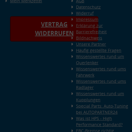
Mein Merkzettel
AGB
Datenschutz
Widerruf
Impressum
VERTRAG
Erklärung zur
Barrierefreiheit
WIDERRUFEN
Bildnachweis
Unsere Partner
Häufig gestellte Fragen
Wissenswertes rund um
Querlenker
Wissenswertes rund ums
Fahrwerk
Wissenswertes rund ums
Radlager
Wissenswertes rund um
Kupplungen
Special Parts: Auto-Tuning
bei AUTOPARTNER24
Was ist HPS - High
Performance Standard?
EBC-Bremse richtig