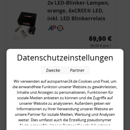
2x LED-Blinker-Lampen,
orange, 6xCREE® LED,
inkl. LED Blinkerrelais
CF 14
69,90 €
69,90 € pro 1
inkl. gesetzl. MwSt., zzgl.
Versandkosten
Datenschutzeinstellungen
Merkzettel
Zwecke
Partner
Zum Artikel
Wir verwenden auf autopartner24.de Cookies und Pixel, um
die einwandfreie Funktion unserer Website zu gewährleisten,
Inhalte und Anzeigen zu personalisieren, Funktionen für
Rückleuchtenband mit
soziale Medien anbieten zu können und die Zugriffe auf
unserer Website zu analysieren. Außerdem geben wir
Blinker, rot, US-Ecken,
Informationen zu Ihrer Verwendung unserer Website an
Audi 80 Cabrio, Typ 89,
unsere Partner für soziale Medien, Werbung und Analysen
OE-Nr.: 8G0945225 +
weiter. Dies umfasst auch die Erstellung pseudonymer
Nutzungsprofile. Unsere Partner (Google Advertising
8G0945225C