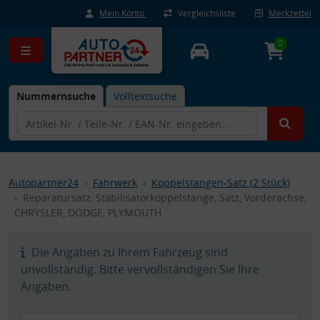
Mein Konto
Vergleichsliste
Merkzettel
0
Nummernsuche
Volltextsuche
Autopartner24
Fahrwerk
Koppelstangen-Satz (2 Stück)
Reparatursatz, Stabilisatorkoppelstange, Satz, Vorderachse,
CHRYSLER, DODGE, PLYMOUTH
Die Angaben zu Ihrem Fahrzeug sind
unvollständig. Bitte vervollständigen Sie Ihre
Angaben.