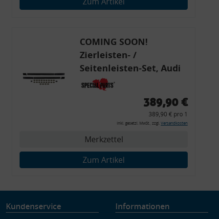
Zum Artikel
Verwendung genauer Standortdaten
Endgeräteeigenschaften zur Identifikation aktiv abfragen
COMING SOON!
Zierleisten- /
Seitenleisten-Set, Audi
80 Cabrio, Coupe, S2, (6x
Zierleiste, 2x Kappe,
389,90 €
Clipse,
389,90 € pro 1
Montagewerkzeug)
inkl. gesetzl. MwSt., zzgl.
Versandkosten
Merkzettel
Zum Artikel
Kundenservice
Informationen