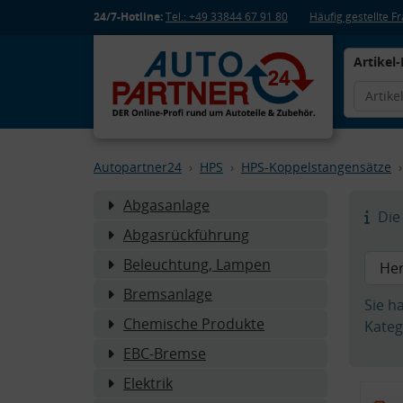
24/7-Hotline:
Tel.: +49 33844 67 91 80
Häufig gestellte 
Artikel-
Autopartner24
HPS
HPS-Koppelstangensätze
Abgasanlage
Die 
Abgasrückführung
Beleuchtung, Lampen
Bremsanlage
Sie h
Chemische Produkte
Kateg
EBC-Bremse
Elektrik