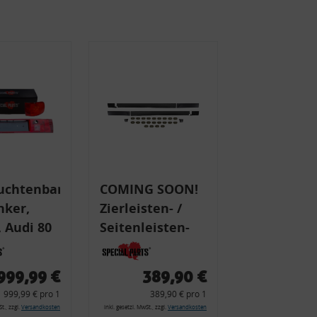
uchtenband
COMING SOON!
nker,
Zierleisten- /
 Audi 80
Seitenleisten-
 Typ 89,
Set, Audi 80
Cabrio, Coupe,
999,99 €
389,90 €
225 +
S2, (6x
999,99 € pro 1
389,90 € pro 1
225C
Zierleiste, 2x
t., zzgl.
Versandkosten
inkl. gesetzl. MwSt., zzgl.
Versandkosten