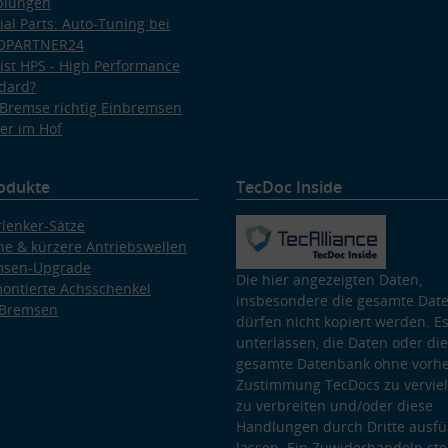
plungen
ial Parts: Auto-Tuning bei
OPARTNER24
ist HPS - High Performance
dard?
Bremse richtig Einbremsen
er im Hof
odukte
TecDoc Inside
lenker-Sätze
e & kürzere Antriebswellen
msen-Upgrade
Die hier angezeigten Daten,
ontierte Achsschenkel
insbesondere die gesamte Dat
 Bremsen
dürfen nicht kopiert werden. Es
unterlassen, die Daten oder die
gesamte Datenbank ohne vorhe
Zustimmung TecDocs zu vervielf
zu verbreiten und/oder diese
Handlungen durch Dritte ausfü
lassen. Ein Zuwiderhandeln stel