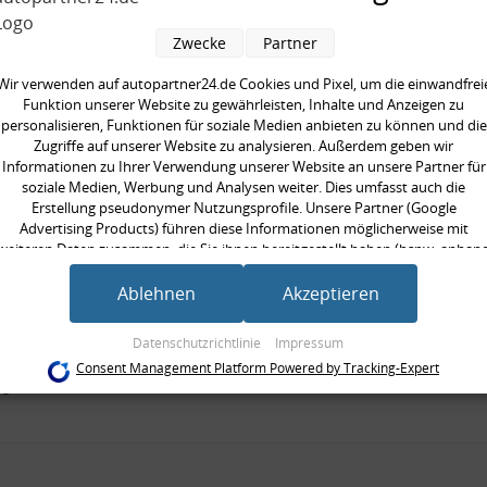
hend aus:
Zwecke
Partner
pelstange, verstärkt
 Montagezubehör
Wir verwenden auf autopartner24.de Cookies und Pixel, um die einwandfrei
Funktion unserer Website zu gewährleisten, Inhalte und Anzeigen zu
personalisieren, Funktionen für soziale Medien anbieten zu können und die
seite:
Hinterachse beidseitig
Zugriffe auf unserer Website zu analysieren. Außerdem geben wir
Informationen zu Ihrer Verwendung unserer Website an unsere Partner für
rkte Ausführung:
soziale Medien, Werbung und Analysen weiter. Dies umfasst auch die
ät:
HPS standard
Erstellung pseudonymer Nutzungsprofile. Unsere Partner (Google
/Strebe:
Koppelstange
Advertising Products) führen diese Informationen möglicherweise mit
weiteren Daten zusammen, die Sie ihnen bereitgestellt haben (bspw. anhan
 [mm]:
150 mm
eines persönlichen Accounts) oder welche sie im Rahmen Ihrer Nutzung der
ilig:
zweiteilig
Dienste gesammelt haben (bspw. Nutzungsdaten anderer Geräte). Ihre
Ablehnen
Akzeptieren
Einwilligung zur Nutzung von Cookies und Pixeln können Sie jederzeit
neinheit:
Satz
widerrufen, indem Sie auf den Datenschutz-Button links unten klicken und
Datenschutzrichtlinie
Impressum
gte Stückzahl:
1
dort die entsprechenden Anpassungen vornehmen.
Consent Management Platform Powered by Tracking-Expert
gewinde [mm]:
M14x2 mm
Zwecke der Datenverarbeitung durch unsere Partner:
Speichern von oder Zugriff auf Informationen auf einem Endgerät
Verwendung reduzierter Daten zur Auswahl von Werbeanzeigen
Erstellung von Profilen für personalisierte Werbung
Verwendung von Profilen zur Auswahl personalisierter Werbung