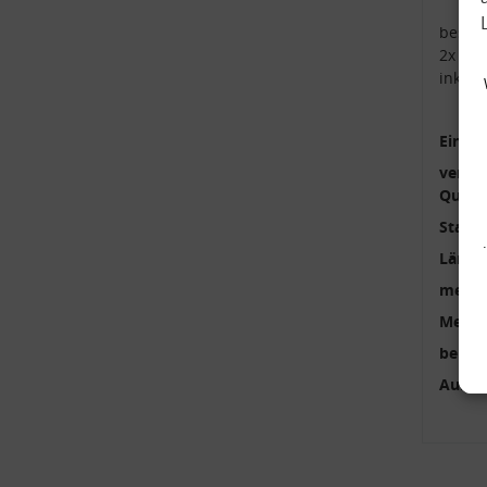
beste
2x Kop
inkl.
Einbau
verstä
Qualit
Stange
Länge
mehrte
Menge
benöti
Außen