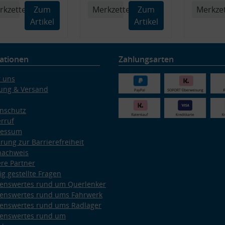
rkzettel
Zum
Merkzettel
Zum
Merkzet
Artikel
Artikel
ationen
Zahlungsarten
 uns
ung & Versand
nschutz
rruf
ressum
ärung zur Barrierefreiheit
nachweis
re Partner
ig gestellte Fragen
enswertes rund um Querlenker
enswertes rund ums Fahrwerk
enswertes rund ums Radlager
enswertes rund um