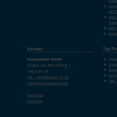
Kup
Spec
AUT
Was 
Stan
EBC-
Runt
Kontakt
Top Pr
Quer
Autopartner GmbH
Dünn
Gregor-von-Brück-Ring 1
Bre
14822 Brück
Vorm
Tel.: +49 33844 67 91 80
EBC
info@autopartner24.de
Facebook
YouTube