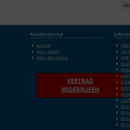
Me
Kundenservice
Inform
Kontakt
Über
Mein Konto
Zahl
Mein Merkzettel
AGB
Date
Wide
Imp
VERTRAG
Erkl
Bild
WIDERRUFEN
Unse
Häuf
Wiss
Wiss
Wiss
Wiss