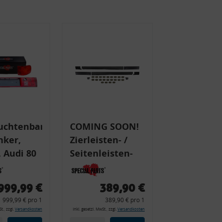
uchtenband
COMING SOON!
nker,
Zierleisten- /
 Audi 80
Seitenleisten-
 Typ 89,
Set, Audi 80
Cabrio, Coupe,
999,99 €
389,90 €
225 +
S2, (6x
999,99 € pro 1
389,90 € pro 1
225C
Zierleiste, 2x
t., zzgl.
Versandkosten
inkl. gesetzl. MwSt., zzgl.
Versandkosten
Kappe, Clipse,