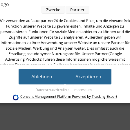
hend aus:
Zwecke
Partner
pelstange, verstärkt
 Montagezubehör
Wir verwenden auf autopartner24.de Cookies und Pixel, um die einwandfrei
Funktion unserer Website zu gewährleisten, Inhalte und Anzeigen zu
personalisieren, Funktionen für soziale Medien anbieten zu können und die
seite:
Hinterachse beidseitig
Zugriffe auf unserer Website zu analysieren. Außerdem geben wir
rkte Ausführung:
Informationen zu Ihrer Verwendung unserer Website an unsere Partner für
soziale Medien, Werbung und Analysen weiter. Dies umfasst auch die
ät:
HPS standard
Erstellung pseudonymer Nutzungsprofile. Unsere Partner (Google
/Strebe:
Koppelstange
Advertising Products) führen diese Informationen möglicherweise mit
weiteren Daten zusammen, die Sie ihnen bereitgestellt haben (bspw. anhan
 [mm]:
220 mm
eines persönlichen Accounts) oder welche sie im Rahmen Ihrer Nutzung der
ilig:
zweiteilig
Dienste gesammelt haben (bspw. Nutzungsdaten anderer Geräte). Ihre
Ablehnen
Akzeptieren
Einwilligung zur Nutzung von Cookies und Pixeln können Sie jederzeit
neinheit:
Satz
widerrufen, indem Sie auf den Datenschutz-Button links unten klicken und
Datenschutzrichtlinie
Impressum
gte Stückzahl:
1
dort die entsprechenden Anpassungen vornehmen.
Consent Management Platform Powered by Tracking-Expert
gewinde [mm]:
M10x1,5 mm
Zwecke der Datenverarbeitung durch unsere Partner:
Speichern von oder Zugriff auf Informationen auf einem Endgerät
Verwendung reduzierter Daten zur Auswahl von Werbeanzeigen
Erstellung von Profilen für personalisierte Werbung
Verwendung von Profilen zur Auswahl personalisierter Werbung
Erstellung von Profilen zur Personalisierung von Inhalten