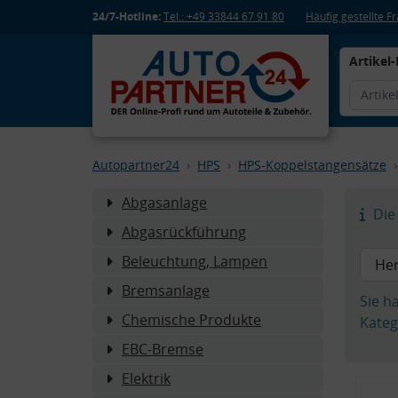
24/7-Hotline:
Tel.: +49 33844 67 91 80
Häufig gestellte 
Artikel-
Autopartner24
HPS
HPS-Koppelstangensätze
Abgasanlage
Die 
Abgasrückführung
Beleuchtung, Lampen
Bremsanlage
Sie h
Chemische Produkte
Kateg
EBC-Bremse
Elektrik