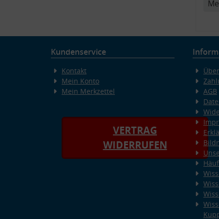
Me
Kundenservice
Inform
Kontakt
Über
Mein Konto
Zahl
Mein Merkzettel
AGB
Date
Wide
Imp
VERTRAG
Erkl
Bild
WIDERRUFEN
Unse
Häuf
Wiss
Wiss
Wiss
Wiss
Kup