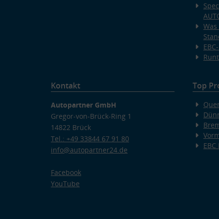
Spec
AUT
Was 
Stan
EBC-
Runt
Kontakt
Top Pr
Quer
Autopartner GmbH
Dünn
Gregor-von-Brück-Ring 1
Bre
14822 Brück
Vorm
Tel.: +49 33844 67 91 80
EBC
info@autopartner24.de
Facebook
YouTube