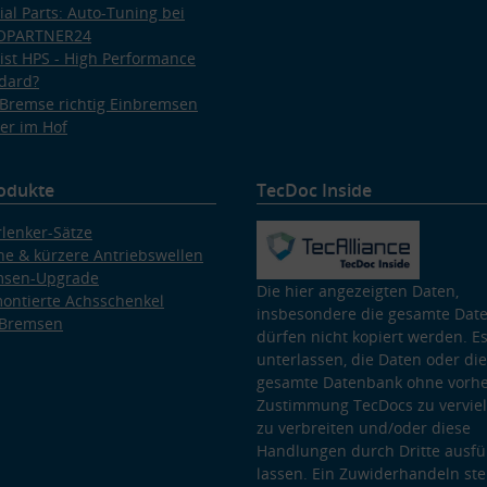
ial Parts: Auto-Tuning bei
OPARTNER24
ist HPS - High Performance
dard?
Bremse richtig Einbremsen
er im Hof
odukte
TecDoc Inside
lenker-Sätze
e & kürzere Antriebswellen
msen-Upgrade
Die hier angezeigten Daten,
ontierte Achsschenkel
insbesondere die gesamte Dat
 Bremsen
dürfen nicht kopiert werden. Es
unterlassen, die Daten oder die
gesamte Datenbank ohne vorhe
Zustimmung TecDocs zu vervielf
zu verbreiten und/oder diese
Handlungen durch Dritte ausfü
lassen. Ein Zuwiderhandeln stel