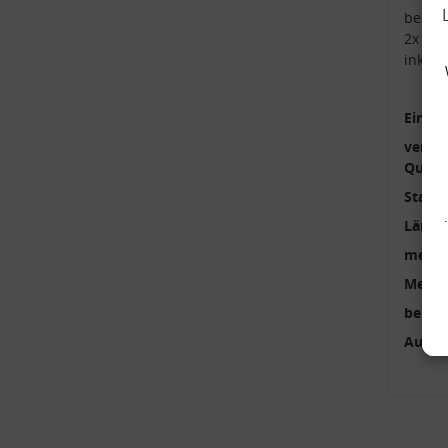
beste
2x Kop
inkl.
Einbau
verstä
Qualit
Stange
Länge
mehrte
Menge
benöti
Außen