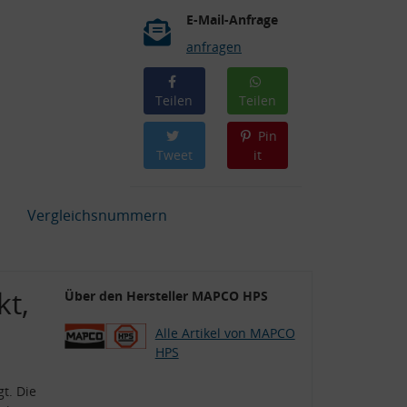
E-Mail-Anfrage
anfragen
Teilen
Teilen
Pin
Tweet
it
Vergleichsnummern
kt,
Über den Hersteller MAPCO HPS
J
Alle Artikel von MAPCO
HPS
t. Die