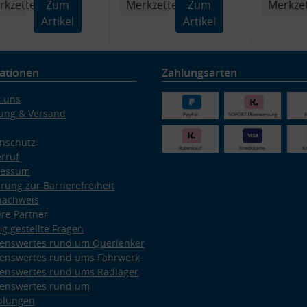
rkzettel
Zum
Merkzettel
Zum
Merkzet
Artikel
Artikel
ationen
Zahlungsarten
 uns
ung & Versand
nschutz
rruf
ressum
ärung zur Barrierefreiheit
nachweis
re Partner
ig gestellte Fragen
enswertes rund um Querlenker
enswertes rund ums Fahrwerk
enswertes rund ums Radlager
enswertes rund um
plungen