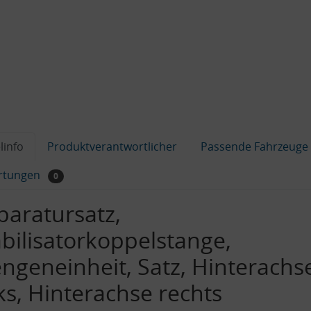
linfo
Produktverantwortlicher
Passende Fahrzeuge
rtungen
0
paratursatz,
abilisatorkoppelstange,
ngeneinheit, Satz, Hinterachs
ks, Hinterachse rechts