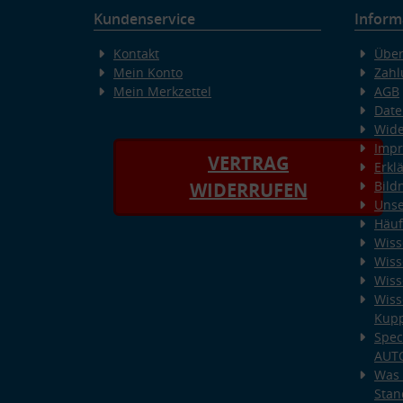
Kundenservice
Inform
Kontakt
Über
Mein Konto
Zahl
Mein Merkzettel
AGB
Date
Wide
Imp
VERTRAG
Erkl
Bild
WIDERRUFEN
Unse
Häuf
Wiss
Wiss
Wiss
Wiss
Kup
Spec
AUT
Was 
Stan