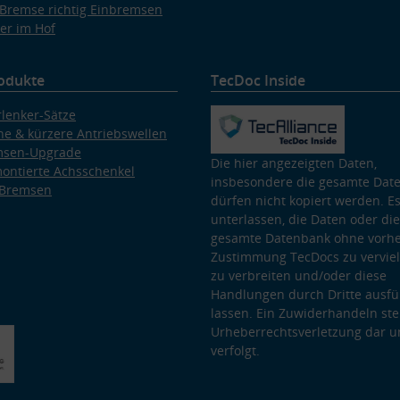
Bremse richtig Einbremsen
er im Hof
odukte
TecDoc Inside
lenker-Sätze
e & kürzere Antriebswellen
msen-Upgrade
Die hier angezeigten Daten,
ontierte Achsschenkel
insbesondere die gesamte Dat
 Bremsen
dürfen nicht kopiert werden. Es
unterlassen, die Daten oder die
gesamte Datenbank ohne vorhe
Zustimmung TecDocs zu vervielf
zu verbreiten und/oder diese
Handlungen durch Dritte ausfü
lassen. Ein Zuwiderhandeln stel
Urheberrechtsverletzung dar u
verfolgt.