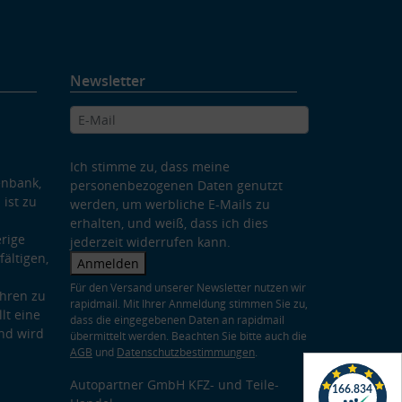
Newsletter
Ich stimme zu, dass meine
enbank,
personenbezogenen Daten genutzt
 ist zu
werden, um werbliche E-Mails zu
erhalten, und weiß, dass ich dies
rige
jederzeit widerrufen kann.
ältigen,
Anmelden
Für den Versand unserer Newsletter nutzen wir
hren zu
rapidmail. Mit Ihrer Anmeldung stimmen Sie zu,
lt eine
dass die eingegebenen Daten an rapidmail
nd wird
übermittelt werden. Beachten Sie bitte auch die
AGB
und
Datenschutzbestimmungen
.
Autopartner GmbH KFZ- und Teile-