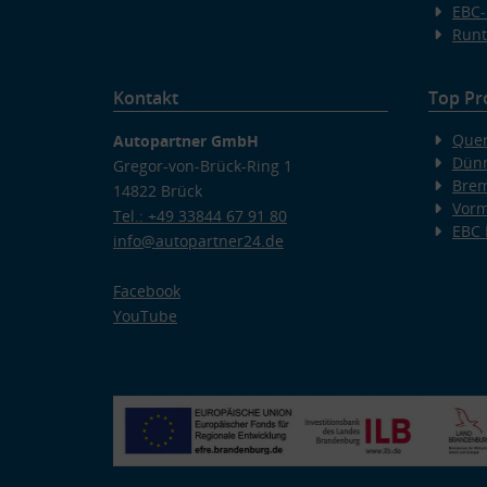
EBC-
Runt
Kontakt
Top Pr
Quer
Autopartner GmbH
Dünn
Gregor-von-Brück-Ring 1
Bre
14822 Brück
Vorm
Tel.: +49 33844 67 91 80
EBC
info@autopartner24.de
Facebook
YouTube