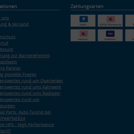
ationen
Zahlungsarten
 uns
ung & Versand
nschutz
rruf
ressum
ärung zur Barrierefreiheit
nachweis
re Partner
ig gestellte Fragen
enswertes rund um Querlenker
enswertes rund ums Fahrwerk
enswertes rund ums Radlager
enswertes rund um
plungen
ial Parts: Auto-Tuning bei
OPARTNER24
ist HPS - High Performance
dard?