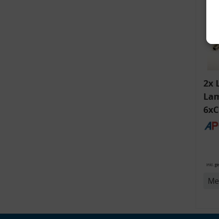
2x 
Lam
6xC
ink
v
Bli
14
inkl. g
Me