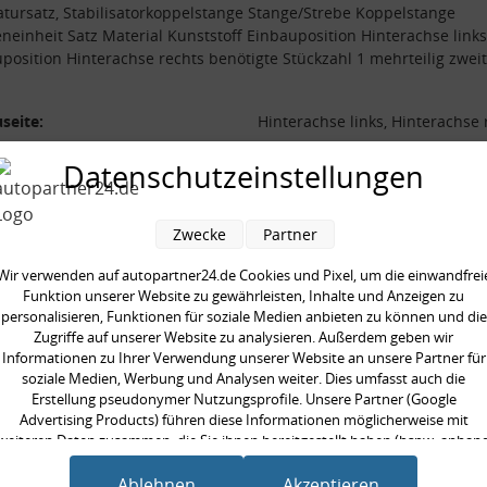
tursatz, Stabilisatorkoppelstange Stange/Strebe Koppelstange
einheit Satz Material Kunststoff Einbauposition Hinterachse links
position Hinterachse rechts benötigte Stückzahl 1 mehrteilig zweit
seite:
Hinterachse links, Hinterachse 
al:
Kunststoff
Datenschutzeinstellungen
/Strebe:
Koppelstange
ilig:
zweiteilig
Zwecke
Partner
neinheit:
Satz
Wir verwenden auf autopartner24.de Cookies und Pixel, um die einwandfrei
gte Stückzahl:
1
Funktion unserer Website zu gewährleisten, Inhalte und Anzeigen zu
personalisieren, Funktionen für soziale Medien anbieten zu können und die
Zugriffe auf unserer Website zu analysieren. Außerdem geben wir
Informationen zu Ihrer Verwendung unserer Website an unsere Partner für
soziale Medien, Werbung und Analysen weiter. Dies umfasst auch die
Erstellung pseudonymer Nutzungsprofile. Unsere Partner (Google
en kauften auch
Advertising Products) führen diese Informationen möglicherweise mit
weiteren Daten zusammen, die Sie ihnen bereitgestellt haben (bspw. anhan
eines persönlichen Accounts) oder welche sie im Rahmen Ihrer Nutzung der
Dienste gesammelt haben (bspw. Nutzungsdaten anderer Geräte). Ihre
Ablehnen
Akzeptieren