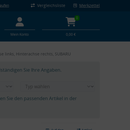
Vergleichsliste
Merkzettel
kaufen
0
Mein Konto
0,00 €
hse links, Hinterachse rechts, SUBARU
lständigen Sie Ihre Angaben.
hen Sie den passenden Artikel in der