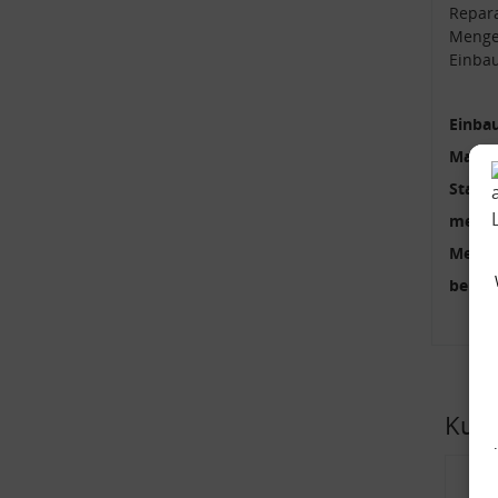
Repara
Mengen
Einbau
Einbau
Materi
Stange
mehrte
Menge
benöti
Kund