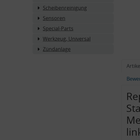
Scheibenreinigung
Sensoren
Special-Parts
Werkzeug, Universal
Zündanlage
Artike
Bewe
Re
St
Me
lin