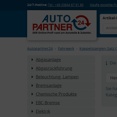
24/7-Hotline:
Tel.: +49 33844 67 91 80
Häufig gestellte 
Artikel-
Autopartner24
Fahrwerk
Koppelstangen-Satz (
Abgasanlage
Die 
Abgasrückführung
Beleuchtung, Lampen
Bremsanlage
Sie h
Chemische Produkte
Kateg
EBC-Bremse
Elektrik