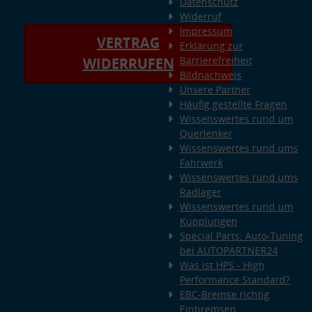
Datenschutz
Widerruf
Impressum
VERTRAG
Erklärung zur
Barrierefreiheit
WIDERRUFEN
Bildnachweis
Unsere Partner
Häufig gestellte Fragen
Wissenswertes rund um
Querlenker
Wissenswertes rund ums
Fahrwerk
Wissenswertes rund ums
Radlager
Wissenswertes rund um
Kupplungen
Special Parts: Auto-Tuning
bei AUTOPARTNER24
Was ist HPS - High
Performance Standard?
EBC-Bremse richtig
Einbremsen