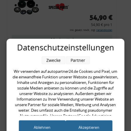
54,90 €
54,90 € pro 1
inkl. gesetzl. MwSt., zzgl.
Versandkosten
Merkzettel
Datenschutzeinstellungen
Zum Artikel
Zwecke
Partner
Wir verwenden auf autopartner24.de Cookies und Pixel, um
Rückleuchtenband mit
die einwandfreie Funktion unserer Website zu gewährleisten,
Inhalte und Anzeigen zu personalisieren, Funktionen für
Blinker, rot, US-Ecken,
soziale Medien anbieten zu können und die Zugriffe auf
Audi 80 Cabrio, Typ 89,
unserer Website zu analysieren. Außerdem geben wir
OE-Nr.: 8G0945225 +
Informationen zu Ihrer Verwendung unserer Website an
unsere Partner für soziale Medien, Werbung und Analysen
8G0945225C
weiter. Dies umfasst auch die Erstellung pseudonymer
999,99 €
Nutzungsprofile. Unsere Partner (Google Advertising
999,99 € pro 1
Products) führen diese Informationen möglicherweise mit
inkl. gesetzl. MwSt., zzgl.
Versandkosten
weiteren Daten zusammen, die Sie ihnen bereitgestellt haben
Ablehnen
Akzeptieren