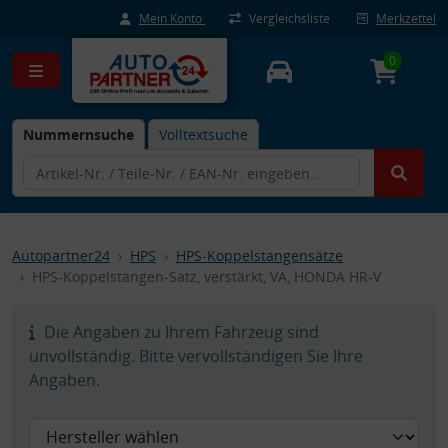
Mein Konto
Vergleichsliste
Merkzettel
0
Nummernsuche
Volltextsuche
Autopartner24
HPS
HPS-Koppelstangensätze
HPS-Koppelstangen-Satz, verstärkt, VA, HONDA HR-V
Die Angaben zu Ihrem Fahrzeug sind
unvollständig. Bitte vervollständigen Sie Ihre
Angaben.