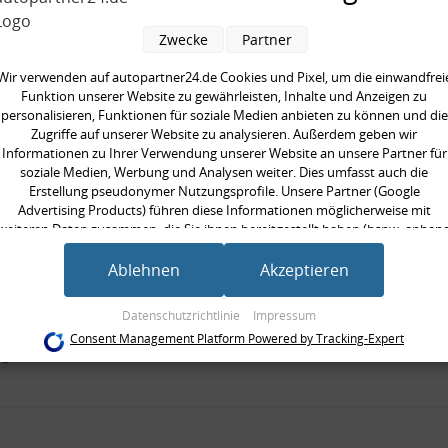
hend aus:
Zwecke
Partner
pelstange, verstärkt
 Montagezubehör
Wir verwenden auf autopartner24.de Cookies und Pixel, um die einwandfrei
Funktion unserer Website zu gewährleisten, Inhalte und Anzeigen zu
personalisieren, Funktionen für soziale Medien anbieten zu können und die
seite:
Vorderachse links, Vorderachse
Zugriffe auf unserer Website zu analysieren. Außerdem geben wir
Informationen zu Ihrer Verwendung unserer Website an unsere Partner für
rkte Ausführung:
soziale Medien, Werbung und Analysen weiter. Dies umfasst auch die
ät:
HPS standard
Erstellung pseudonymer Nutzungsprofile. Unsere Partner (Google
/Strebe:
Koppelstange
Advertising Products) führen diese Informationen möglicherweise mit
weiteren Daten zusammen, die Sie ihnen bereitgestellt haben (bspw. anhan
 [mm]:
332 mm
eines persönlichen Accounts) oder welche sie im Rahmen Ihrer Nutzung der
ilig:
zweiteilig
Dienste gesammelt haben (bspw. Nutzungsdaten anderer Geräte). Ihre
Ablehnen
Akzeptieren
Einwilligung zur Nutzung von Cookies und Pixeln können Sie jederzeit
neinheit:
Satz
widerrufen, indem Sie auf den Datenschutz-Button links unten klicken und
Datenschutzrichtlinie
Impressum
gte Stückzahl:
1
dort die entsprechenden Anpassungen vornehmen.
Consent Management Platform Powered by Tracking-Expert
gewinde [mm]:
M10x1,5 mm, M12x1,75 mm
Zwecke der Datenverarbeitung durch unsere Partner:
Speichern von oder Zugriff auf Informationen auf einem Endgerät
Verwendung reduzierter Daten zur Auswahl von Werbeanzeigen
Erstellung von Profilen für personalisierte Werbung
Verwendung von Profilen zur Auswahl personalisierter Werbung