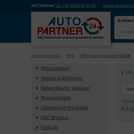
24/7-Hotline:
Tel.: +49 33844 67 91 80
Häufig gestellte 
Artikel-
Autopartner24
HPS
HPS-Koppelstangensätze
Abgasanlage
Die 
Abgasrückführung
Beleuchtung, Lampen
Bremsanlage
Sie h
Chemische Produkte
Kateg
EBC-Bremse
Elektrik