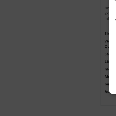
beste
2x Kop
inkl.
Einbau
verstä
Qualit
Stange
Länge
mehrte
Menge
benöti
Außen