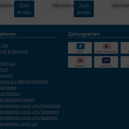
rkzettel
Zum
Merkzettel
Zum
Merkzet
Artikel
Artikel
ationen
Zahlungsarten
 uns
ung & Versand
nschutz
rruf
ressum
ärung zur Barrierefreiheit
nachweis
re Partner
ig gestellte Fragen
enswertes rund um Querlenker
enswertes rund ums Fahrwerk
enswertes rund ums Radlager
enswertes rund um