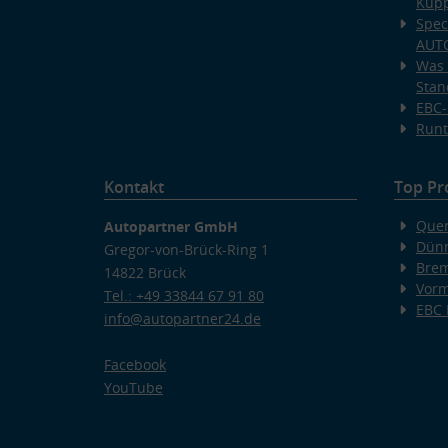
Kup
Spec
AUT
Was 
Stan
EBC-
Runt
Kontakt
Top Pr
Quer
Autopartner GmbH
Dünn
Gregor-von-Brück-Ring 1
Bre
14822 Brück
Vorm
Tel.: +49 33844 67 91 80
EBC
info@autopartner24.de
Facebook
YouTube