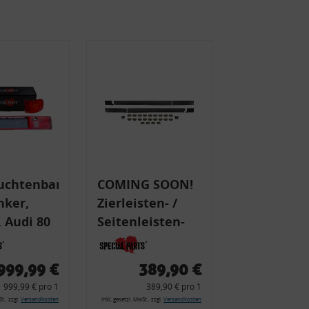
uchtenband
COMING SOON!
nker,
Zierleisten- /
 Audi 80
Seitenleisten-
 Typ 89,
Set, Audi 80
Cabrio, Coupe,
999,99 €
389,90 €
225 +
S2, (6x
999,99 € pro 1
389,90 € pro 1
225C
Zierleiste, 2x
t., zzgl.
Versandkosten
inkl. gesetzl. MwSt., zzgl.
Versandkosten