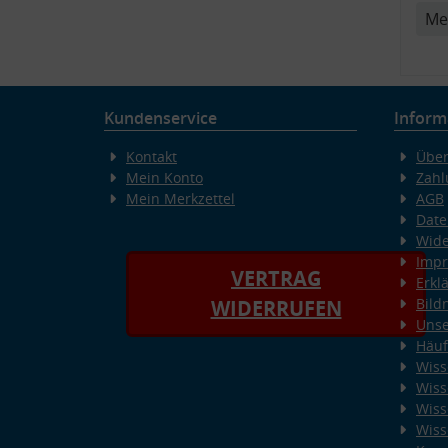
Me
Kundenservice
Inform
Kontakt
Über
Mein Konto
Zahl
Mein Merkzettel
AGB
Date
Wide
Imp
VERTRAG
Erkl
Bild
WIDERRUFEN
Unse
Häuf
Wiss
Wiss
Wiss
Wiss