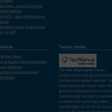
plungen
ial Parts: Auto-Tuning bei
OPARTNER24
ist HPS - High Performance
dard?
Bremse richtig Einbremsen
er im Hof
odukte
TecDoc Inside
lenker-Sätze
e & kürzere Antriebswellen
msen-Upgrade
Die hier angezeigten Daten,
ontierte Achsschenkel
insbesondere die gesamte Dat
 Bremsen
dürfen nicht kopiert werden. Es
unterlassen, die Daten oder die
gesamte Datenbank ohne vorhe
Zustimmung TecDocs zu vervielf
zu verbreiten und/oder diese
Handlungen durch Dritte ausfü
lassen. Ein Zuwiderhandeln stel