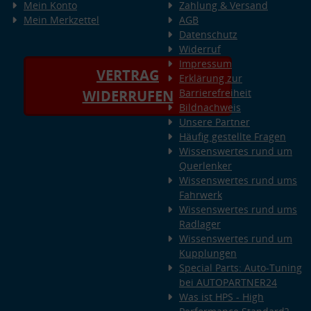
Mein Konto
Zahlung & Versand
Mein Merkzettel
AGB
Datenschutz
Widerruf
Impressum
VERTRAG
Erklärung zur
Barrierefreiheit
WIDERRUFEN
Bildnachweis
Unsere Partner
Häufig gestellte Fragen
Wissenswertes rund um
Querlenker
Wissenswertes rund ums
Fahrwerk
Wissenswertes rund ums
Radlager
Wissenswertes rund um
Kupplungen
Special Parts: Auto-Tuning
bei AUTOPARTNER24
Was ist HPS - High