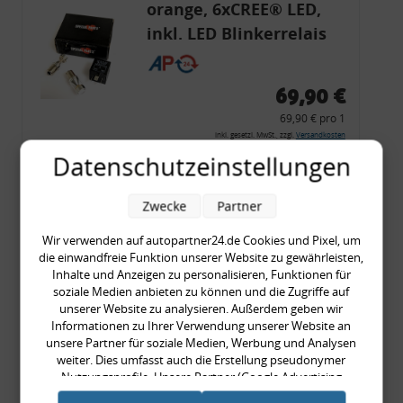
orange, 6xCREE® LED,
inkl. LED Blinkerrelais
CF 14
69,90 €
69,90 € pro 1
inkl. gesetzl. MwSt., zzgl.
Versandkosten
Datenschutzeinstellungen
Merkzettel
Zum Artikel
Zwecke
Partner
Wir verwenden auf autopartner24.de Cookies und Pixel, um
die einwandfreie Funktion unserer Website zu gewährleisten,
Rückleuchtenband mit
Inhalte und Anzeigen zu personalisieren, Funktionen für
soziale Medien anbieten zu können und die Zugriffe auf
Blinker, rot, US-Ecken,
unserer Website zu analysieren. Außerdem geben wir
Audi 80 Cabrio, Typ 89,
Informationen zu Ihrer Verwendung unserer Website an
unsere Partner für soziale Medien, Werbung und Analysen
OE-Nr.: 8G0945225 +
weiter. Dies umfasst auch die Erstellung pseudonymer
8G0945225C
Nutzungsprofile. Unsere Partner (Google Advertising
999,99 €
Products) führen diese Informationen möglicherweise mit