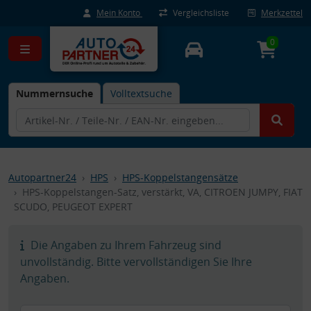
Mein Konto
Vergleichsliste
Merkzettel
0
Nummernsuche
Volltextsuche
Autopartner24
HPS
HPS-Koppelstangensätze
HPS-Koppelstangen-Satz, verstärkt, VA, CITROEN JUMPY, FIAT
SCUDO, PEUGEOT EXPERT
Die Angaben zu Ihrem Fahrzeug sind
unvollständig. Bitte vervollständigen Sie Ihre
Angaben.