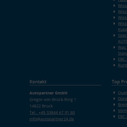
Wiss
Wiss
Wiss
Wiss
Kup
Spec
AUT
Was 
Stan
EBC-
Runt
Kontakt
Top Pr
Quer
Autopartner GmbH
Dünn
Gregor-von-Brück-Ring 1
Bre
14822 Brück
Vorm
Tel.: +49 33844 67 91 80
EBC
info@autopartner24.de