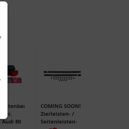
e
d
uchtenband
COMING SOON!
nker,
Zierleisten- /
 Audi 80
Seitenleisten-