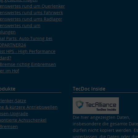
enswertes rund um Querlenker
enswertes rund ums Fahrwerk
enswertes rund ums Radlager
enswertes rund um
plungen
ial Parts: Auto-Tuning bei
OPARTNER24
ist HPS - High Performance
dard?
Bremse richtig Einbremsen
er im Hof
odukte
TecDoc Inside
lenker-Sätze
e & kürzere Antriebswellen
msen-Upgrade
Die hier angezeigten Daten,
ontierte Achsschenkel
insbesondere die gesamte Dat
 Bremsen
dürfen nicht kopiert werden. Es
unterlassen, die Daten oder die