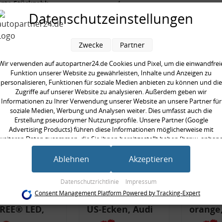
gte Stückzahl:
1
Datenschutzeinstellungen
Zwecke
Partner
en kauften auch
Wir verwenden auf autopartner24.de Cookies und Pixel, um die einwandfrei
Funktion unserer Website zu gewährleisten, Inhalte und Anzeigen zu
personalisieren, Funktionen für soziale Medien anbieten zu können und die
Zugriffe auf unserer Website zu analysieren. Außerdem geben wir
Informationen zu Ihrer Verwendung unserer Website an unsere Partner für
soziale Medien, Werbung und Analysen weiter. Dies umfasst auch die
Erstellung pseudonymer Nutzungsprofile. Unsere Partner (Google
Advertising Products) führen diese Informationen möglicherweise mit
weiteren Daten zusammen, die Sie ihnen bereitgestellt haben (bspw. anhan
eines persönlichen Accounts) oder welche sie im Rahmen Ihrer Nutzung der
Dienste gesammelt haben (bspw. Nutzungsdaten anderer Geräte). Ihre
Ablehnen
Akzeptieren
Einwilligung zur Nutzung von Cookies und Pixeln können Sie jederzeit
widerrufen, indem Sie auf den Datenschutz-Button links unten klicken und
LED-Blinker-
Rückleuchtenband
Rückle
Datenschutzrichtlinie
Impressum
dort die entsprechenden Anpassungen vornehmen.
Consent Management Platform Powered by Tracking-Expert
pen, orange,
mit Blinker, rot,
mit Bli
Zwecke der Datenverarbeitung durch unsere Partner:
REE® LED,
US-Ecken, Audi
orange,
Speichern von oder Zugriff auf Informationen auf einem Endgerät