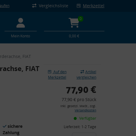
Vergleichsliste
Merkzettel
kaufen
0
Mein Konto
0,00 €
rderachse, FIAT
rachse, FIAT
Auf den
Artikel
Merkzettel
vergleichen
77,90 €
77,90 € pro Stück
inkl. gesetzl. MwSt., zzgl.
Versandkosten
Verfügbar
sichere
Lieferzeit:
1-2 Tage
Zahlung