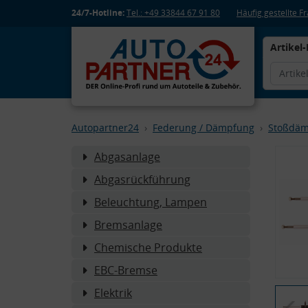
24/7-Hotline:
Tel.: +49 33844 67 91 80
Häufig gestellte 
Artikel-
Autopartner24
Federung / Dämpfung
Stoßdäm
Abgasanlage
Abgasrückführung
Beleuchtung, Lampen
Bremsanlage
Chemische Produkte
EBC-Bremse
Elektrik