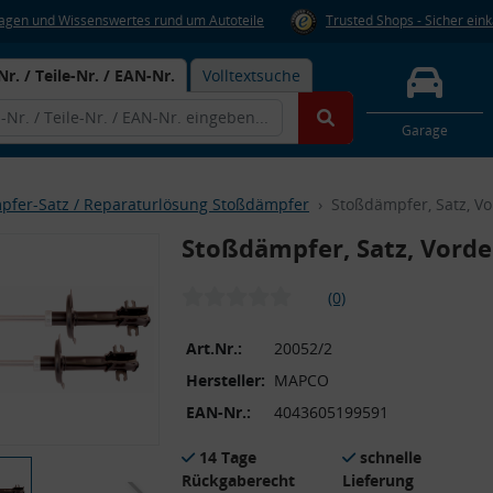
Fragen und Wissenswertes rund um Autoteile
Trusted Shops - Sicher ein
Nr. / Teile-Nr. / EAN-Nr.
Volltextsuche
Garage
pfer-Satz / Reparaturlösung Stoßdämpfer
Stoßdämpfer, Satz, Vo
Stoßdämpfer, Satz, Vorde
(0)
Art.Nr.:
20052/2
Hersteller:
MAPCO
EAN-Nr.:
4043605199591
14 Tage
schnelle
Rückgaberecht
Lieferung