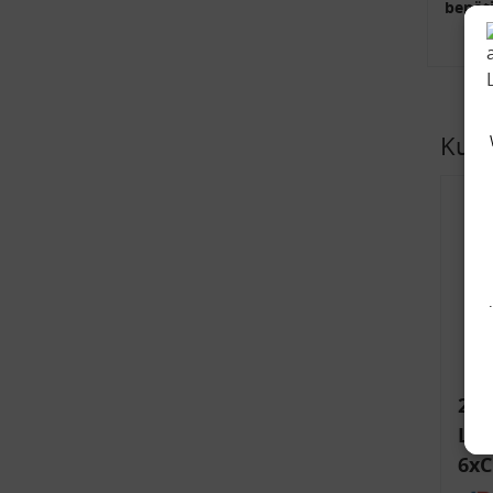
benöti
Kund
2x 
Lam
6xC