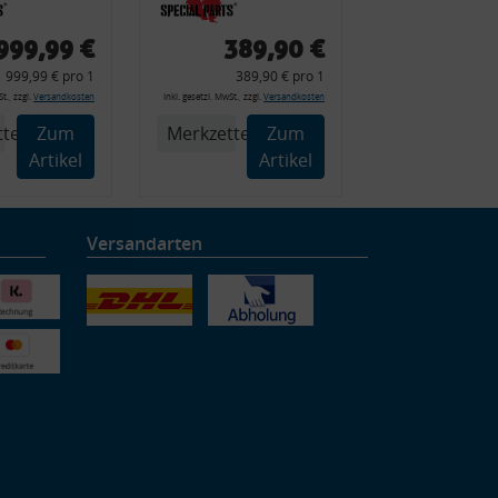
 Typ 89,
Set, Audi 80
Cabrio, Coupe,
999,99 €
389,90 €
225 +
S2, (6x
999,99 € pro 1
389,90 € pro 1
225C
Zierleiste, 2x
t., zzgl.
Versandkosten
inkl. gesetzl. MwSt., zzgl.
Versandkosten
Kappe, Clipse,
tel
Zum
Merkzettel
Zum
Montagewerkzeug)
Artikel
Artikel
Versandarten