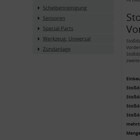
Scheibenreinigung
St
Sensoren
Vo
Special-Parts
Werkzeug, Universal
Stoßd
Vorde
Zündanlage
Stoßdä
zweite
Einbau
Stoßd
Stoßd
Stoßd
Stoßd
mehrte
Menge