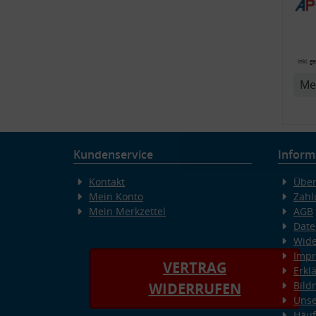
ink
Bli
14
inkl. g
Me
v
Kundenservice
Inform
Kontakt
Über
Mein Konto
Zahl
Mein Merkzettel
AGB
Date
Wide
Imp
VERTRAG
Erkl
Bild
WIDERRUFEN
Unse
Häuf