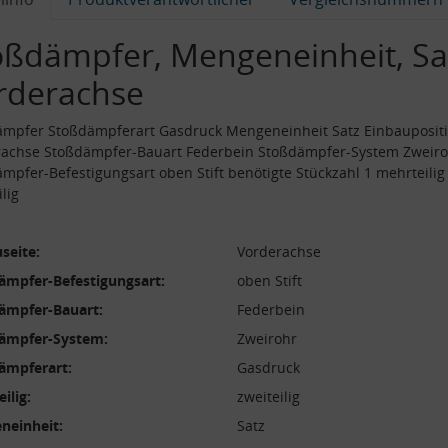
oßdämpfer, Mengeneinheit, Sa
rderachse
ämpfer Stoßdämpferart Gasdruck Mengeneinheit Satz Einbauposit
rachse Stoßdämpfer-Bauart Federbein Stoßdämpfer-System Zweir
mpfer-Befestigungsart oben Stift benötigte Stückzahl 1 mehrteilig
ilig
seite:
Vorderachse
ämpfer-Befestigungsart:
oben Stift
ämpfer-Bauart:
Federbein
ämpfer-System:
Zweirohr
ämpferart:
Gasdruck
ilig:
zweiteilig
neinheit:
Satz