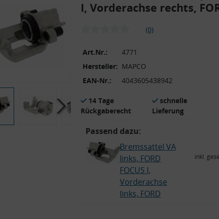
I, Vorderachse rechts, FO
(0)
Art.Nr.:
4771
Hersteller:
MAPCO
EAN-Nr.:
4043605438942
14 Tage
schnelle
Rückgaberecht
Lieferung
Passend dazu:
Bremssattel VA
inkl. ges
links, FORD
FOCUS I,
Vorderachse
links, FORD