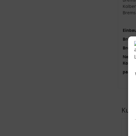
Kolbe
Brems
Einbau
Brems
Brems
Neutei
Kolbe
paari
Kund