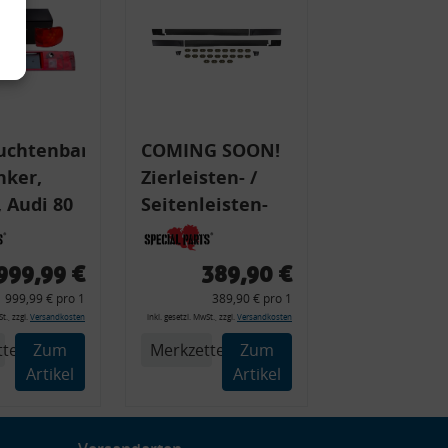
uchtenband
COMING SOON!
nker,
Zierleisten- /
 Audi 80
Seitenleisten-
 Typ 89,
Set, Audi 80
Cabrio, Coupe,
999,99 €
389,90 €
225 +
S2, (6x
999,99 € pro 1
389,90 € pro 1
225C
Zierleiste, 2x
t., zzgl.
Versandkosten
inkl. gesetzl. MwSt., zzgl.
Versandkosten
Kappe, Clipse,
tel
Zum
Merkzettel
Zum
Montagewerkzeug)
Artikel
Artikel