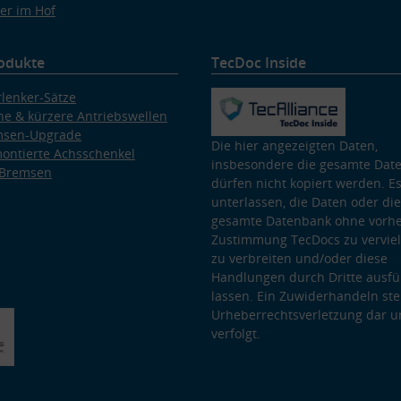
er im Hof
odukte
TecDoc Inside
lenker-Sätze
e & kürzere Antriebswellen
msen-Upgrade
Die hier angezeigten Daten,
ontierte Achsschenkel
insbesondere die gesamte Dat
 Bremsen
dürfen nicht kopiert werden. Es
unterlassen, die Daten oder die
gesamte Datenbank ohne vorhe
Zustimmung TecDocs zu vervielf
zu verbreiten und/oder diese
Handlungen durch Dritte ausfü
lassen. Ein Zuwiderhandeln stel
Urheberrechtsverletzung dar u
verfolgt.