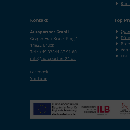
Runt
Kontakt
Top Pr
Quer
Autopartner GmbH
Dünn
Gregor-von-Brück-Ring 1
Bre
14822 Brück
Vorm
Tel.: +49 33844 67 91 80
EBC
info@autopartner24.de
Facebook
YouTube