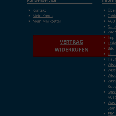
Kundenservice
Inform
Kontakt
Über
Mein Konto
Zahl
Mein Merkzettel
AGB
Date
Wide
Imp
VERTRAG
Erkl
Bild
WIDERRUFEN
Unse
Häuf
Wiss
Wiss
Wiss
Wiss
Kup
Spec
AUT
Was 
Stan
EBC-