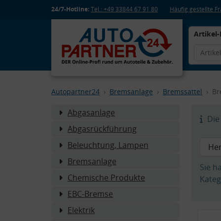
24/7-Hotline:
Tel.: +49 33844 67 91 80
Häufig gestellte 
Artikel-
Autopartner24
Bremsanlage
Bremssattel
Br
Abgasanlage
Die 
Abgasrückführung
Beleuchtung, Lampen
Bremsanlage
Sie h
Chemische Produkte
Kateg
EBC-Bremse
Elektrik