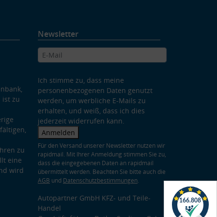
Newsletter
Ich stimme zu, dass meine
enbank,
personenbezogenen Daten genutzt
 ist zu
werden, um werbliche E-Mails zu
erhalten, und weiß, dass ich dies
rige
jederzeit widerrufen kann.
ältigen,
Anmelden
Für den Versand unserer Newsletter nutzen wir
hren zu
rapidmail. Mit Ihrer Anmeldung stimmen Sie zu,
lt eine
dass die eingegebenen Daten an rapidmail
nd wird
übermittelt werden. Beachten Sie bitte auch die
AGB
und
Datenschutzbestimmungen
.
Autopartner GmbH KFZ- und Teile-
Handel