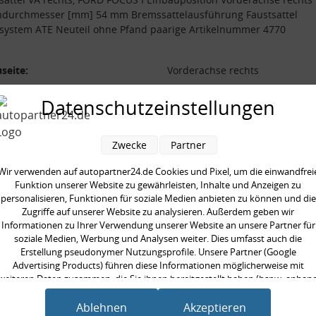
ndurchmesser [mm] 54 mm Bremssattelausführung Faustsattel
system ATE Neuteil ohne Pfand paarige Artikelnummer 4770
seite:
Vorderachse rechts
sattelausführung:
Faustsattel
Datenschutzeinstellungen
system:
ATE
l ohne Pfand:
Zwecke
Partner
ndurchmesser [mm]:
54 mm
ge Artikelnummer:
4770
Wir verwenden auf autopartner24.de Cookies und Pixel, um die einwandfrei
Funktion unserer Website zu gewährleisten, Inhalte und Anzeigen zu
personalisieren, Funktionen für soziale Medien anbieten zu können und die
Zugriffe auf unserer Website zu analysieren. Außerdem geben wir
Informationen zu Ihrer Verwendung unserer Website an unsere Partner für
soziale Medien, Werbung und Analysen weiter. Dies umfasst auch die
en kauften auch
Erstellung pseudonymer Nutzungsprofile. Unsere Partner (Google
Advertising Products) führen diese Informationen möglicherweise mit
weiteren Daten zusammen, die Sie ihnen bereitgestellt haben (bspw. anhan
eines persönlichen Accounts) oder welche sie im Rahmen Ihrer Nutzung der
Dienste gesammelt haben (bspw. Nutzungsdaten anderer Geräte). Ihre
Ablehnen
Akzeptieren