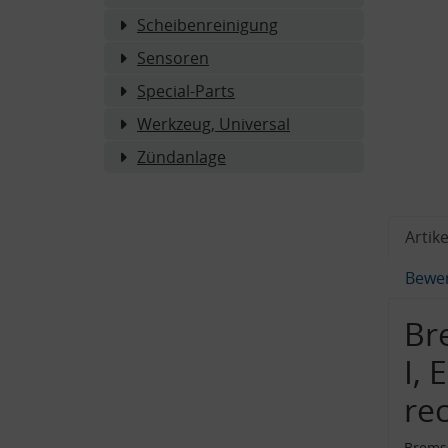
Scheibenreinigung
Sensoren
Special-Parts
Werkzeug, Universal
Zündanlage
Artike
Bewe
Br
I,
re
Bremss