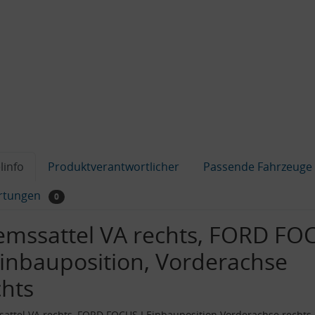
linfo
Produktverantwortlicher
Passende Fahrzeuge
rtungen
0
emssattel VA rechts, FORD FO
 Einbauposition, Vorderachse
chts
attel VA rechts, FORD FOCUS I Einbauposition Vorderachse rechts