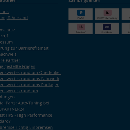
ationen
Zahlungsarten
 uns
ung & Versand
nschutz
rruf
ressum
ärung zur Barrierefreiheit
nachweis
re Partner
ig gestellte Fragen
enswertes rund um Querlenker
enswertes rund ums Fahrwerk
enswertes rund ums Radlager
enswertes rund um
plungen
ial Parts: Auto-Tuning bei
OPARTNER24
ist HPS - High Performance
dard?
Bremse richtig Einbremsen