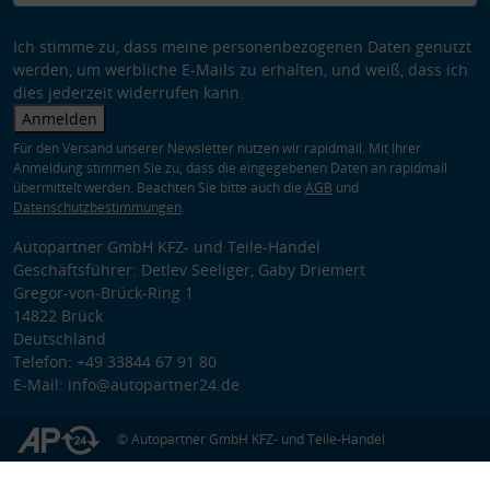
Ich stimme zu, dass meine personenbezogenen Daten genutzt
werden, um werbliche E-Mails zu erhalten, und weiß, dass ich
dies jederzeit widerrufen kann.
Anmelden
Für den Versand unserer Newsletter nutzen wir rapidmail. Mit Ihrer
Anmeldung stimmen Sie zu, dass die eingegebenen Daten an rapidmail
übermittelt werden. Beachten Sie bitte auch die
AGB
und
Datenschutzbestimmungen
.
Autopartner GmbH KFZ- und Teile-Handel
Geschäftsführer: Detlev Seeliger, Gaby Driemert
Gregor-von-Brück-Ring 1
14822 Brück
Deutschland
Telefon: +49 33844 67 91 80
E-Mail: info@autopartner24.de
© Autopartner GmbH KFZ- und Teile-Handel