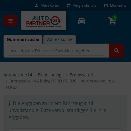
Mein Konto
Vergleichsliste
Merkzettel
0
Nummernsuche
Volltextsuche
Autopartner24
Bremsanlage
Bremssattel
Bremssattel VA links, FORD FOCUS I, Vorderachse links,
FORD
Die Angaben zu Ihrem Fahrzeug sind
unvollständig. Bitte vervollständigen Sie Ihre
Angaben.