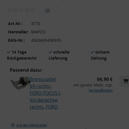
(0)
Art.Nr.:
4770
Hersteller:
MAPCO
EAN-Nr.:
4043605438935
14 Tage
schnelle
sichere
Rückgaberecht
Lieferung
Zahlung
Passend dazu:
Bremssattel
66,90 €
inkl. gesetzl. MwSt., zzgl.
VA rechts,
Versandkosten
FORD FOCUS I,
Vorderachse
rechts, FORD
Auf den Merkzettel