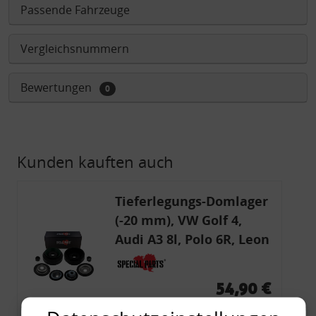
Passende Fahrzeuge
Vergleichsnummern
Bewertungen
0
Kunden kauften auch
Tieferlegungs-Domlager
(-20 mm), VW Golf 4,
Audi A3 8l, Polo 6R, Leon
54,90 €
54,90 € pro 1