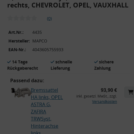
rechts, CHEVROLET, OPEL, VAUXHALL
(0)
Art.Nr.:
4435
Hersteller:
MAPCO
EAN-Nr.:
4043605755933
14 Tage
schnelle
sichere
Rückgaberecht
Lieferung
Zahlung
Passend dazu:
Bremssattel
93,90 €
inkl. gesetzl. MwSt., zzgl.
HA links, OPEL
Versandkosten
ASTRA G,
ZAFIRA
TRWSyst,
Hinterachse
links,