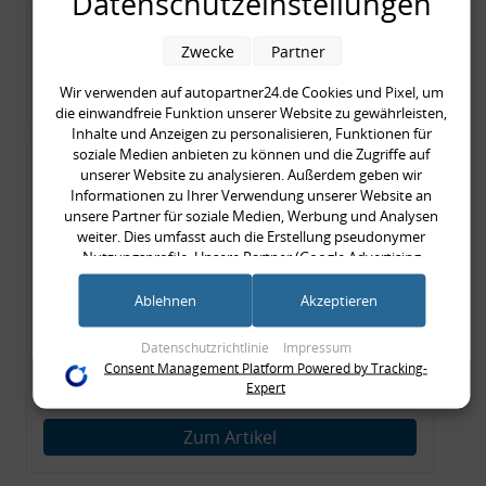
Datenschutzeinstellungen
inkl. gesetzl. MwSt., zzgl.
Versandkosten
Merkzettel
Zwecke
Partner
Zum Artikel
Wir verwenden auf autopartner24.de Cookies und Pixel, um
die einwandfreie Funktion unserer Website zu gewährleisten,
Inhalte und Anzeigen zu personalisieren, Funktionen für
soziale Medien anbieten zu können und die Zugriffe auf
Rückleuchtenband mit
unserer Website zu analysieren. Außerdem geben wir
Informationen zu Ihrer Verwendung unserer Website an
Blinker, rot, US-Ecken,
unsere Partner für soziale Medien, Werbung und Analysen
Audi 80 Cabrio, Typ 89,
weiter. Dies umfasst auch die Erstellung pseudonymer
Nutzungsprofile. Unsere Partner (Google Advertising
OE-Nr.: 8G0945225 +
Products) führen diese Informationen möglicherweise mit
8G0945225C
weiteren Daten zusammen, die Sie ihnen bereitgestellt haben
Ablehnen
Akzeptieren
999,99 €
(bspw. anhand eines persönlichen Accounts) oder welche sie
999,99 € pro 1
im Rahmen Ihrer Nutzung der Dienste gesammelt haben
Datenschutzrichtlinie
Impressum
inkl. gesetzl. MwSt., zzgl.
Versandkosten
(bspw. Nutzungsdaten anderer Geräte). Ihre Einwilligung zur
Consent Management Platform Powered by Tracking-
Nutzung von Cookies und Pixeln können Sie jederzeit
Expert
Merkzettel
widerrufen, indem Sie auf den Datenschutz-Button links
unten klicken und dort die entsprechenden Anpassungen
Zum Artikel
vornehmen.