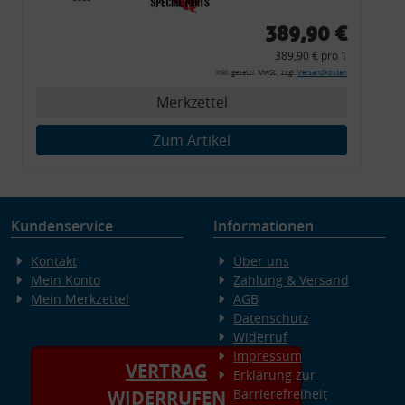
Zierleiste, 2x Kappe,
389,90 €
Clipse,
389,90 € pro 1
Montagewerkzeug)
inkl. gesetzl. MwSt., zzgl.
Versandkosten
Merkzettel
Zum Artikel
Kundenservice
Informationen
Kontakt
Über uns
Mein Konto
Zahlung & Versand
Mein Merkzettel
AGB
Datenschutz
Widerruf
Impressum
VERTRAG
Erklärung zur
Barrierefreiheit
WIDERRUFEN