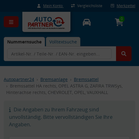
Mein Konto
Vergleichsliste
Merkzettel
0
Nummernsuche
Volltextsuche
Autopartner24
Bremsanlage
Bremssattel
Bremssattel HA rechts, OPEL ASTRA G, ZAFIRA TRWSys,
Hinterachse rechts, CHEVROLET, OPEL, VAUXHALL
Die Angaben zu Ihrem Fahrzeug sind
unvollständig. Bitte vervollständigen Sie Ihre
Angaben.