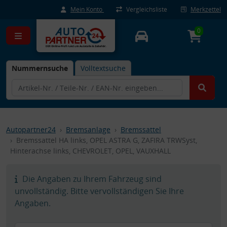
Mein Konto
Vergleichsliste
Merkzettel
0
Nummernsuche
Volltextsuche
Autopartner24
Bremsanlage
Bremssattel
Bremssattel HA links, OPEL ASTRA G, ZAFIRA TRWSyst,
Hinterachse links, CHEVROLET, OPEL, VAUXHALL
Die Angaben zu Ihrem Fahrzeug sind
unvollständig. Bitte vervollständigen Sie Ihre
Angaben.