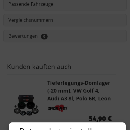
Passende Fahrzeuge
Vergleichsnummern
Bewertungen
0
Kunden kauften auch
Tieferlegungs-Domlager
(-20 mm), VW Golf 4,
Audi A3 8l, Polo 6R, Leon
54,90 €
54,90 € pro 1