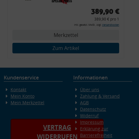
Zierleiste, 2x Kappe,
389,90 €
Clipse,
389,90 € pro 1
Montagewerkzeug)
inkl. gesetzl. MwSt., zzgl.
Versandkosten
Merkzettel
Zum Artikel
Kundenservice
Informationen
Kontakt
Über uns
Mein Konto
Zahlung & Versand
Mein Merkzettel
AGB
Datenschutz
Widerruf
Impressum
VERTRAG
Erklärung zur
Barrierefreiheit
WIDERRUFEN