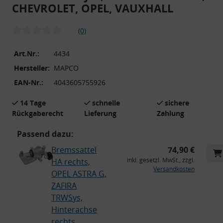
CHEVROLET, OPEL, VAUXHALL
(0)
Art.Nr.:
4434
Hersteller:
MAPCO
EAN-Nr.:
4043605755926
14 Tage
schnelle
sichere
Rückgaberecht
Lieferung
Zahlung
Passend dazu:
Bremssattel
74,90 €
inkl. gesetzl. MwSt., zzgl.
HA rechts,
Versandkosten
OPEL ASTRA G,
ZAFIRA
TRWSys,
Hinterachse
rechts,