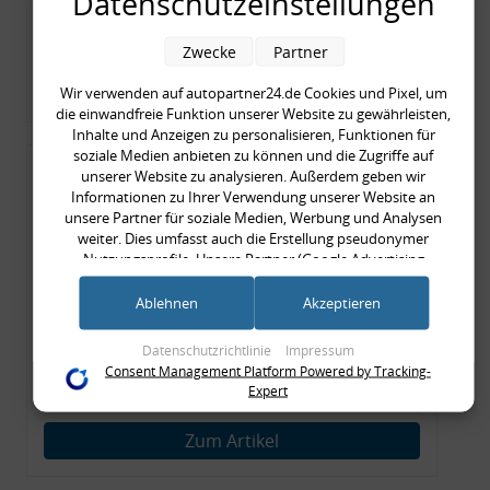
Datenschutzeinstellungen
inkl. gesetzl. MwSt., zzgl.
Versandkosten
Merkzettel
Zwecke
Partner
Zum Artikel
Wir verwenden auf autopartner24.de Cookies und Pixel, um
die einwandfreie Funktion unserer Website zu gewährleisten,
Inhalte und Anzeigen zu personalisieren, Funktionen für
soziale Medien anbieten zu können und die Zugriffe auf
Rückleuchtenband mit
unserer Website zu analysieren. Außerdem geben wir
Informationen zu Ihrer Verwendung unserer Website an
Blinker, rot, US-Ecken,
unsere Partner für soziale Medien, Werbung und Analysen
Audi 80 Cabrio, Typ 89,
weiter. Dies umfasst auch die Erstellung pseudonymer
Nutzungsprofile. Unsere Partner (Google Advertising
OE-Nr.: 8G0945225 +
Products) führen diese Informationen möglicherweise mit
8G0945225C
weiteren Daten zusammen, die Sie ihnen bereitgestellt haben
Ablehnen
Akzeptieren
999,99 €
(bspw. anhand eines persönlichen Accounts) oder welche sie
999,99 € pro 1
im Rahmen Ihrer Nutzung der Dienste gesammelt haben
Datenschutzrichtlinie
Impressum
inkl. gesetzl. MwSt., zzgl.
Versandkosten
(bspw. Nutzungsdaten anderer Geräte). Ihre Einwilligung zur
Consent Management Platform Powered by Tracking-
Nutzung von Cookies und Pixeln können Sie jederzeit
Expert
Merkzettel
widerrufen, indem Sie auf den Datenschutz-Button links
unten klicken und dort die entsprechenden Anpassungen
Zum Artikel
vornehmen.