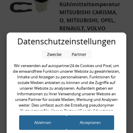
Kühlmitteltemperatur
MITSUBISHI CARISMA,
O, MITSUBISHI, OPEL,
RENAULT, VOLVO
Datenschutzeinstellungen
Art.Nr.:
88102
Hersteller:
MAPCO
EAN-Nr.:
4043605883933
Zwecke
Partner
15,90 €
Wir verwenden auf autopartner24.de Cookies und Pixel, um
die einwandfreie Funktion unserer Website zu gewährleisten,
15,90 € pro Stück
Inhalte und Anzeigen zu personalisieren, Funktionen für
inkl. gesetzl. MwSt., zzgl.
Versandkosten
soziale Medien anbieten zu können und die Zugriffe auf
unserer Website zu analysieren. Außerdem geben wir
Zur Zeit nicht lieferbar
Informationen zu Ihrer Verwendung unserer Website an
unsere Partner für soziale Medien, Werbung und Analysen
Zum Artikel
weiter. Dies umfasst auch die Erstellung pseudonymer
Nutzungsprofile. Unsere Partner (Google Advertising
Products) führen diese Informationen möglicherweise mit
weiteren Daten zusammen, die Sie ihnen bereitgestellt haben
Ablehnen
Akzeptieren
(bspw. anhand eines persönlichen Accounts) oder welche sie