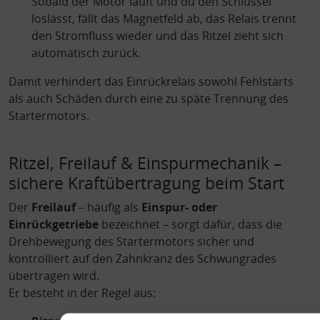
Sobald der Motor läuft und du den Schlüssel
loslässt, fällt das Magnetfeld ab, das Relais trennt
den Stromfluss wieder und das Ritzel zieht sich
automatisch zurück.
Damit verhindert das Einrückrelais sowohl Fehlstarts
als auch Schäden durch eine zu späte Trennung des
Startermotors.
Ritzel, Freilauf & Einspurmechanik –
sichere Kraftübertragung beim Start
Der
Freilauf
– häufig als
Einspur- oder
Einrückgetriebe
bezeichnet – sorgt dafür, dass die
Drehbewegung des Startermotors sicher und
kontrolliert auf den Zahnkranz des Schwungrades
übertragen wird.
Er besteht in der Regel aus: