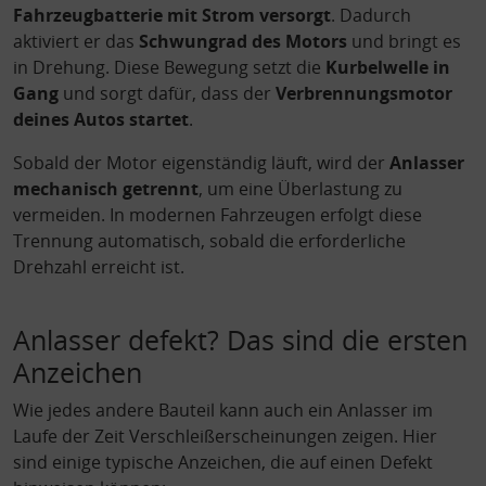
Fahrzeugbatterie mit Strom
versorgt
. Dadurch
Zwecke der Datenverarbeitung durch unsere Partner:
aktiviert er das
Schwungrad des Motors
und bringt es
Speichern von oder Zugriff auf Informationen auf einem Endge
Verwendung reduzierter Daten zur Auswahl von Werbeanzeige
in Drehung. Diese Bewegung setzt die
Kurbelwelle in
Erstellung von Profilen für personalisierte Werbung
Gang
und sorgt dafür, dass der
Verbrennungsmotor
Verwendung von Profilen zur Auswahl personalisierter Werbun
Erstellung von Profilen zur Personalisierung von Inhalten
deines Autos startet
.
Verwendung von Profilen zur Auswahl personalisierter Inhalte
Messung der Werbeleistung
Sobald der Motor eigenständig läuft, wird der
Anlasser
Messung der Performance von Inhalten
Analyse von Zielgruppen durch Statistiken oder Kombinatione
mechanisch getrennt
, um eine Überlastung zu
von Daten aus verschiedenen Quellen
vermeiden. In modernen Fahrzeugen erfolgt diese
Entwicklung und Verbesserung der Angebote
Verwendung reduzierter Daten zur Auswahl von Inhalten
Trennung automatisch, sobald die erforderliche
Drehzahl erreicht ist.
Besondere Features:
Verwendung genauer Standortdaten
Endgeräteeigenschaften zur Identifikation aktiv abfragen
Anlasser defekt? Das sind die ersten
Anzeichen
Wie jedes andere Bauteil kann auch ein Anlasser im
Laufe der Zeit Verschleißerscheinungen zeigen. Hier
sind einige typische Anzeichen, die auf einen Defekt