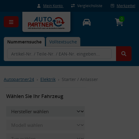
Mein Konto
Vergleichsliste
Merkzettel
0
Nummernsuche
Volltextsuche
Autopartner24
Elektrik
Starter / Anlasser
Wählen Sie Ihr Fahrzeug