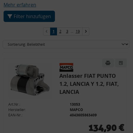
Mehr erfahren
Filter hinzufügen
1
2
3
...
19
Anlasser FIAT PUNTO
1.2, LANCIA Y 1.2, FIAT,
LANCIA
Art.Nr.:
13053
Hersteller:
MAPCO
EAN-Nr.:
4043605863409
134,90 €