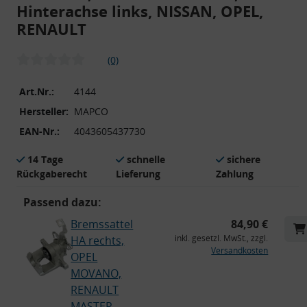
Hinterachse links, NISSAN, OPEL,
RENAULT
(0)
Art.Nr.:
4144
Hersteller:
MAPCO
EAN-Nr.:
4043605437730
14 Tage
schnelle
sichere
Rückgaberecht
Lieferung
Zahlung
Passend dazu:
Bremssattel
84,90 €
inkl. gesetzl. MwSt., zzgl.
HA rechts,
Versandkosten
OPEL
MOVANO,
RENAULT
MASTER,