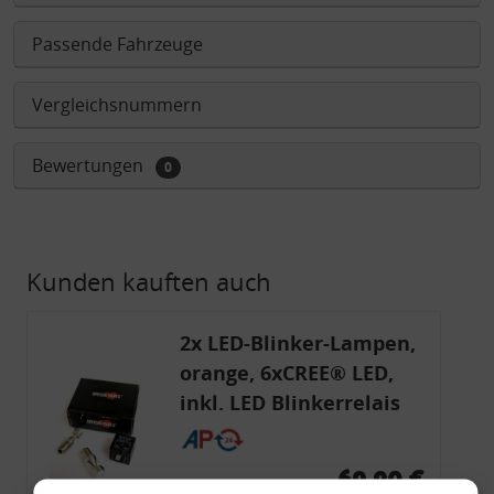
Passende Fahrzeuge
Vergleichsnummern
Bewertungen
0
Kunden kauften auch
2x LED-Blinker-Lampen,
orange, 6xCREE® LED,
inkl. LED Blinkerrelais
CF 14
69,90 €