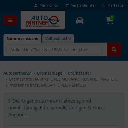
Mein Konto
Vergleichsliste
Merkzettel
0
Nummernsuche
Volltextsuche
Autopartner24
Bremsanlage
Bremssattel
Bremssattel HA links, OPEL MOVANO, RENAULT MASTER ,
Hinterachse links, NISSAN, OPEL, RENAULT
Die Angaben zu Ihrem Fahrzeug sind
unvollständig. Bitte vervollständigen Sie Ihre
Angaben.