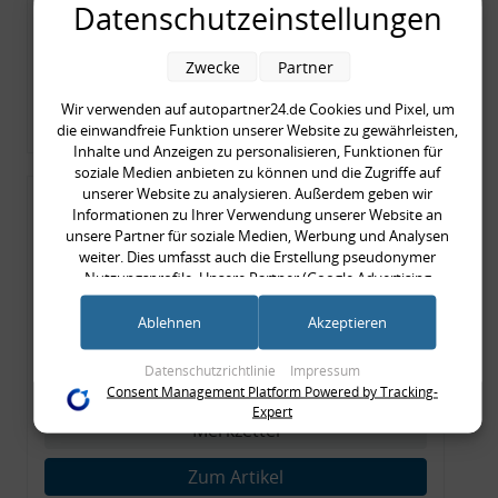
Datenschutzeinstellungen
69,90 € pro 1
inkl. gesetzl. MwSt., zzgl.
Versandkosten
Zwecke
Partner
Merkzettel
Wir verwenden auf autopartner24.de Cookies und Pixel, um
Zum Artikel
die einwandfreie Funktion unserer Website zu gewährleisten,
Inhalte und Anzeigen zu personalisieren, Funktionen für
soziale Medien anbieten zu können und die Zugriffe auf
unserer Website zu analysieren. Außerdem geben wir
Rückleuchtenband mit
Informationen zu Ihrer Verwendung unserer Website an
Blinker, rot, US-Ecken,
unsere Partner für soziale Medien, Werbung und Analysen
weiter. Dies umfasst auch die Erstellung pseudonymer
Audi 80 Cabrio, Typ 89,
Nutzungsprofile. Unsere Partner (Google Advertising
OE-Nr.: 8G0945225 +
Products) führen diese Informationen möglicherweise mit
weiteren Daten zusammen, die Sie ihnen bereitgestellt haben
Ablehnen
Akzeptieren
8G0945225C
999,99 €
(bspw. anhand eines persönlichen Accounts) oder welche sie
im Rahmen Ihrer Nutzung der Dienste gesammelt haben
Datenschutzrichtlinie
Impressum
999,99 € pro 1
(bspw. Nutzungsdaten anderer Geräte). Ihre Einwilligung zur
Consent Management Platform Powered by Tracking-
inkl. gesetzl. MwSt., zzgl.
Versandkosten
Nutzung von Cookies und Pixeln können Sie jederzeit
Expert
widerrufen, indem Sie auf den Datenschutz-Button links
Merkzettel
unten klicken und dort die entsprechenden Anpassungen
vornehmen.
Zum Artikel