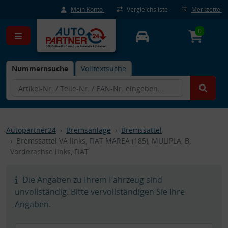
Mein Konto
Vergleichsliste
Merkzettel
0
Nummernsuche
Volltextsuche
Autopartner24
Bremsanlage
Bremssattel
Bremssattel VA links, FIAT MAREA (185), MULIPLA, B,
Vorderachse links, FIAT
Die Angaben zu Ihrem Fahrzeug sind
unvollständig. Bitte vervollständigen Sie Ihre
Angaben.