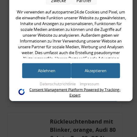
Zwecke
Partner
Wir verwenden auf autopartner24.de Cookies und Pixel, um
die einwandfreie Funktion unserer Website zu gewährleisten,
Rückleuchtenband mit
Inhalte und Anzeigen zu personalisieren, Funktionen für
soziale Medien anbieten zu können und die Zugriffe auf
Blinker, rot, US-Ecken,
unserer Website zu analysieren. Außerdem geben wir
Audi 80 Cabrio, Typ 89,
Informationen zu Ihrer Verwendung unserer Website an
OE-Nr.: 8G0945225 +
unsere Partner für soziale Medien, Werbung und Analysen
weiter. Dies umfasst auch die Erstellung pseudonymer
8G0945225C
Nutzungsprofile. Unsere Partner (Google Advertising
999,99 €
Products) führen diese Informationen möglicherweise mit
999,99 € pro 1
weiteren Daten zusammen, die Sie ihnen bereitgestellt haben
Ablehnen
Akzeptieren
inkl. gesetzl. MwSt., zzgl.
Versandkosten
(bspw. anhand eines persönlichen Accounts) oder welche sie
im Rahmen Ihrer Nutzung der Dienste gesammelt haben
Merkzettel
Datenschutzrichtlinie
Impressum
(bspw. Nutzungsdaten anderer Geräte). Ihre Einwilligung zur
Consent Management Platform Powered by Tracking-
Nutzung von Cookies und Pixeln können Sie jederzeit
Expert
Zum Artikel
widerrufen, indem Sie auf den Datenschutz-Button links
unten klicken und dort die entsprechenden Anpassungen
vornehmen.
Rückleuchtenband mit
Zwecke der Datenverarbeitung durch unsere Partner:
Blinker, orange, Audi 80
Speichern von oder Zugriff auf Informationen auf einem Endgerät
Verwendung reduzierter Daten zur Auswahl von Werbeanzeigen