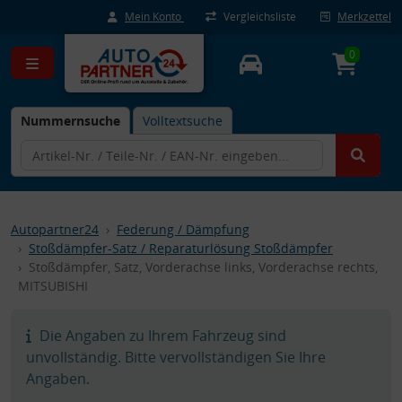
Mein Konto
Vergleichsliste
Merkzettel
0
Nummernsuche
Volltextsuche
Autopartner24
Federung / Dämpfung
Stoßdämpfer-Satz / Reparaturlösung Stoßdämpfer
Stoßdämpfer, Satz, Vorderachse links, Vorderachse rechts,
MITSUBISHI
Die Angaben zu Ihrem Fahrzeug sind
unvollständig. Bitte vervollständigen Sie Ihre
Angaben.