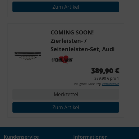
Verwendung genauer Standortdaten
Zum Artikel
Endgeräteeigenschaften zur Identifikation aktiv abfragen
COMING SOON!
Zierleisten- /
Seitenleisten-Set, Audi
80 Cabrio, Coupe, S2, (6x
Zierleiste, 2x Kappe,
389,90 €
Clipse,
389,90 € pro 1
Montagewerkzeug)
inkl. gesetzl. MwSt., zzgl.
Versandkosten
Merkzettel
Zum Artikel
Kundenservice
Informationen