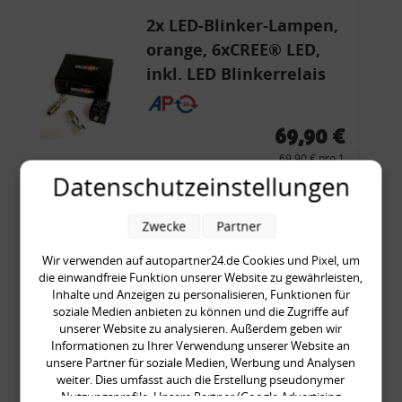
2x LED-Blinker-Lampen,
orange, 6xCREE® LED,
inkl. LED Blinkerrelais
CF 14
69,90 €
69,90 € pro 1
inkl. gesetzl. MwSt., zzgl.
Versandkosten
Datenschutzeinstellungen
Merkzettel
Zwecke
Partner
Zum Artikel
Wir verwenden auf autopartner24.de Cookies und Pixel, um
die einwandfreie Funktion unserer Website zu gewährleisten,
Inhalte und Anzeigen zu personalisieren, Funktionen für
soziale Medien anbieten zu können und die Zugriffe auf
Rückleuchtenband mit
unserer Website zu analysieren. Außerdem geben wir
Blinker, rot, US-Ecken,
Informationen zu Ihrer Verwendung unserer Website an
Audi 80 Cabrio, Typ 89,
unsere Partner für soziale Medien, Werbung und Analysen
weiter. Dies umfasst auch die Erstellung pseudonymer
OE-Nr.: 8G0945225 +
Nutzungsprofile. Unsere Partner (Google Advertising