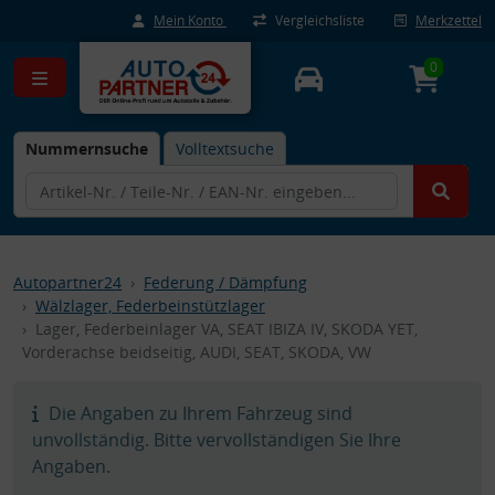
Mein Konto
Vergleichsliste
Merkzettel
0
Nummernsuche
Volltextsuche
Autopartner24
Federung / Dämpfung
Wälzlager, Federbeinstützlager
Lager, Federbeinlager VA, SEAT IBIZA IV, SKODA YET,
Vorderachse beidseitig, AUDI, SEAT, SKODA, VW
Die Angaben zu Ihrem Fahrzeug sind
unvollständig. Bitte vervollständigen Sie Ihre
Angaben.