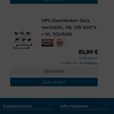
Verwendung genauer Standortdaten
Endgeräteeigenschaften zur Identifikation aktiv abfragen
HPS-Querlenker-Satz,
verstärkt, VA, VW Golf V
+ VI, TOURAN
82,90 €
82,90 € pro 1
inkl. gesetzl. MwSt., zzgl.
Versandkosten
Merkzettel
Zum Artikel
Kundenservice
Informationen