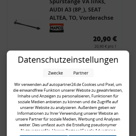
Spurstange VA links,
AUDI A3 (8P_), SEAT
ALTEA, TO, Vorderachse
links, Set, AUDI, SEAT,
SKODA, VW
20,90 €
20,90 € pro 1
inkl. gesetzl. MwSt., zzgl.
Versandkosten
Datenschutzeinstellungen
Merkzettel
Zwecke
Partner
Zum Artikel
Wir verwenden auf autopartner24.de Cookies und Pixel, um
die einwandfreie Funktion unserer Website zu gewährleisten,
Inhalte und Anzeigen zu personalisieren, Funktionen für
Spurstange VA rechts,
soziale Medien anbieten zu können und die Zugriffe auf
AUDI A3 (8P_), SEAT
unserer Website zu analysieren. Außerdem geben wir
Informationen zu Ihrer Verwendung unserer Website an
ALTEA, T, Vorderachse
unsere Partner für soziale Medien, Werbung und Analysen
rechts, Set, AUDI, SEAT,
weiter. Dies umfasst auch die Erstellung pseudonymer
Nutzungsprofile. Unsere Partner (Google Advertising
SKODA, VW