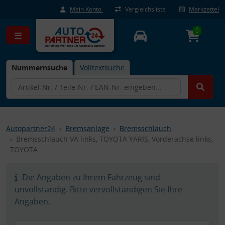
Mein Konto
Vergleichsliste
Merkzettel
0
Nummernsuche
Volltextsuche
Autopartner24
Bremsanlage
Bremsschlauch
Bremsschlauch VA links, TOYOTA YARIS, Vorderachse links,
TOYOTA
Die Angaben zu Ihrem Fahrzeug sind
unvollständig. Bitte vervollständigen Sie Ihre
Angaben.