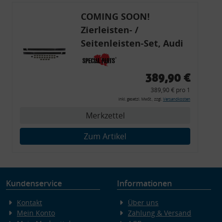
COMING SOON!
Zierleisten- /
Seitenleisten-Set, Audi
80 Cabrio, Coupe, S2, (6x
Zierleiste, 2x Kappe,
389,90 €
Clipse,
389,90 € pro 1
Montagewerkzeug)
inkl. gesetzl. MwSt., zzgl.
Versandkosten
Merkzettel
Zum Artikel
Kundenservice
Informationen
Kontakt
Über uns
Mein Konto
Zahlung & Versand