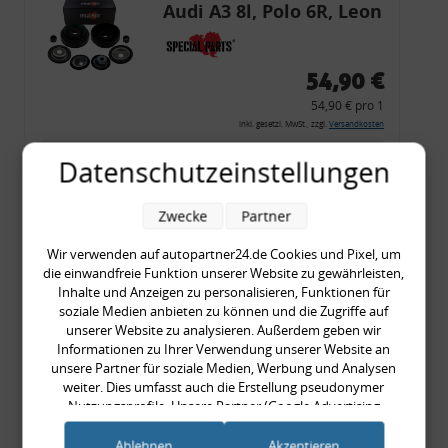
Audi A3 8l, Polo 6R, Leon
54,90 €
54,90 € pro 1
inkl. gesetzl. MwSt., zzgl.
Versandkosten
Merkzettel
Datenschutzeinstellungen
Zum Artikel
Zwecke
Partner
Wir verwenden auf autopartner24.de Cookies und Pixel, um
die einwandfreie Funktion unserer Website zu gewährleisten,
Rückleuchtenband mit
Inhalte und Anzeigen zu personalisieren, Funktionen für
Blinker, rot, US-Ecken,
soziale Medien anbieten zu können und die Zugriffe auf
unserer Website zu analysieren. Außerdem geben wir
Audi 80 Cabrio, Typ 89,
Informationen zu Ihrer Verwendung unserer Website an
OE-Nr.: 8G0945225 +
unsere Partner für soziale Medien, Werbung und Analysen
8G0945225C
weiter. Dies umfasst auch die Erstellung pseudonymer
999,99 €
Nutzungsprofile. Unsere Partner (Google Advertising
Products) führen diese Informationen möglicherweise mit
999,99 € pro 1
weiteren Daten zusammen, die Sie ihnen bereitgestellt haben
Ablehnen
Akzeptieren
inkl. gesetzl. MwSt., zzgl.
Versandkosten