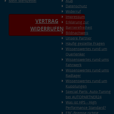
Mein Merkzettel
AGB
Datenschutz
Widerruf
Impressum
VERTRAG
Erklärung zur
Barrierefreiheit
WIDERRUFEN
Bildnachweis
Unsere Partner
Häufig gestellte Fragen
Wissenswertes rund um
Querlenker
Wissenswertes rund ums
Fahrwerk
Wissenswertes rund ums
Radlager
Wissenswertes rund um
Kupplungen
Special Parts: Auto-Tuning
bei AUTOPARTNER24
Was ist HPS - High
Performance Standard?
EBC-Bremse richtig