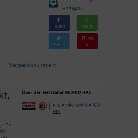
anfragen
Teilen
Teilen
Pin
Tweet
it
Vergleichsnummern
kt,
Über den Hersteller MAPCO HPS
Alle Artikel von MAPCO
HPS
t. Die
mit
 sich