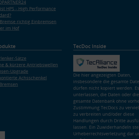
OPARTNER24
ist HPS - High Performance
dard?
Bremse richtig Einbremsen
er im Hof
odukte
TecDoc Inside
lenker-Sätze
e & kürzere Antriebswellen
msen-Upgrade
Die hier angezeigten Daten,
ontierte Achsschenkel
insbesondere die gesamte Dat
 Bremsen
dürfen nicht kopiert werden. Es
unterlassen, die Daten oder die
gesamte Datenbank ohne vorhe
Zustimmung TecDocs zu vervielf
zu verbreiten und/oder diese
Handlungen durch Dritte ausfü
lassen. Ein Zuwiderhandeln stel
Urheberrechtsverletzung dar u