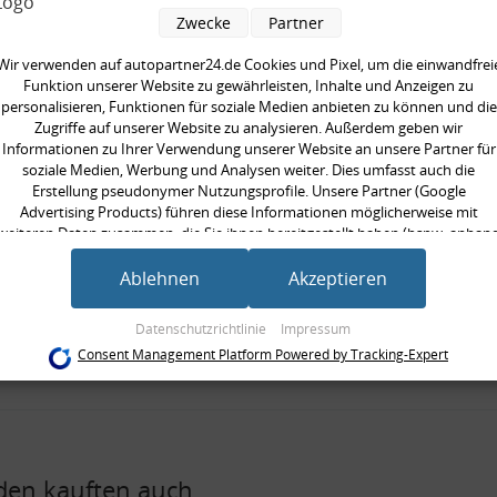
pelstange, verstärkt
Zwecke
Partner
 Montagezubehör
Wir verwenden auf autopartner24.de Cookies und Pixel, um die einwandfrei
Funktion unserer Website zu gewährleisten, Inhalte und Anzeigen zu
seite:
Vorderachse links, Vorderachse
personalisieren, Funktionen für soziale Medien anbieten zu können und die
Zugriffe auf unserer Website zu analysieren. Außerdem geben wir
rkte Ausführung:
Informationen zu Ihrer Verwendung unserer Website an unsere Partner für
ät:
HPS standard
soziale Medien, Werbung und Analysen weiter. Dies umfasst auch die
/Strebe:
Koppelstange
Erstellung pseudonymer Nutzungsprofile. Unsere Partner (Google
Advertising Products) führen diese Informationen möglicherweise mit
 [mm]:
262 mm
weiteren Daten zusammen, die Sie ihnen bereitgestellt haben (bspw. anhan
ilig:
zweiteilig
eines persönlichen Accounts) oder welche sie im Rahmen Ihrer Nutzung der
Dienste gesammelt haben (bspw. Nutzungsdaten anderer Geräte). Ihre
Ablehnen
Akzeptieren
neinheit:
Satz
Einwilligung zur Nutzung von Cookies und Pixeln können Sie jederzeit
gte Stückzahl:
1
widerrufen, indem Sie auf den Datenschutz-Button links unten klicken und
Datenschutzrichtlinie
Impressum
dort die entsprechenden Anpassungen vornehmen.
gewinde [mm]:
M10x1,25 mm
Consent Management Platform Powered by Tracking-Expert
Zwecke der Datenverarbeitung durch unsere Partner:
Speichern von oder Zugriff auf Informationen auf einem Endgerät
Verwendung reduzierter Daten zur Auswahl von Werbeanzeigen
Erstellung von Profilen für personalisierte Werbung
Verwendung von Profilen zur Auswahl personalisierter Werbung
en kauften auch
Erstellung von Profilen zur Personalisierung von Inhalten