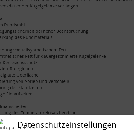
bensdauer der Kugelgelenke verlängert.
e:
mm Rundstahl
iegungssicherheit bei hoher Beanspruchung
tärkung des Rundmaterials
dung von teilsynthetischem Fett
synthetisches Fett für dauergeschmierte Kugelgelenke
r Korrosionsschutz
ziert Ruckgleiten
gelglatte Oberfläche
zierung von Abrieb und Verschleiß
hung der Standzeiten
nge Einlaufzeiten
almanschetten
gerung des Temperatureinsatzbereiches
esserte Haltbarkeit der Manschetten
Datenschutzeinstellungen
hend aus: