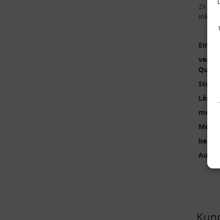
2x Kop
inkl.
Einbau
verstä
Qualit
Stange
Länge
mehrte
Menge
benöti
Außen
Kund