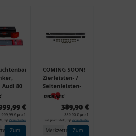
uchtenband
COMING SOON!
nker,
Zierleisten- /
 Audi 80
Seitenleisten-
 Typ 89,
Set, Audi 80
Cabrio, Coupe,
999,99 €
389,90 €
225 +
S2, (6x
999,99 € pro 1
389,90 € pro 1
225C
Zierleiste, 2x
t., zzgl.
Versandkosten
inkl. gesetzl. MwSt., zzgl.
Versandkosten
Kappe, Clipse,
tel
Zum
Merkzettel
Zum
Montagewerkzeug)