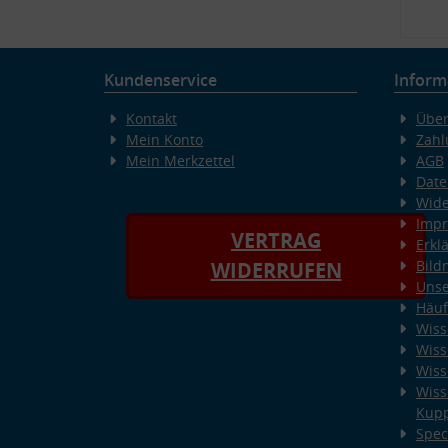
Kundenservice
Inform
Kontakt
Über
Mein Konto
Zahl
Mein Merkzettel
AGB
Date
Wide
Imp
VERTRAG
Erkl
Bild
WIDERRUFEN
Unse
Häuf
Wiss
Wiss
Wiss
Wiss
Kup
Spec