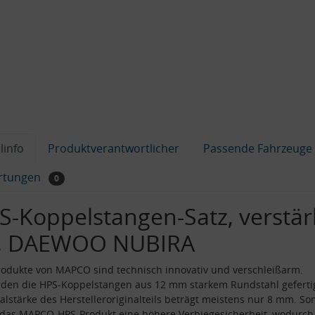
linfo
Produktverantwortlicher
Passende Fahrzeuge
rtungen
0
S-Koppelstangen-Satz, verstär
, DAEWOO NUBIRA
odukte von MAPCO sind technisch innovativ und verschleißarm.
den die HPS-Koppelstangen aus 12 mm starkem Rundstahl gefertig
alstärke des Herstelleroriginalteils beträgt meistens nur 8 mm. So
 das MAPCO-HPS-Produkt eine höhere Verbiegesicherheit, wodurch