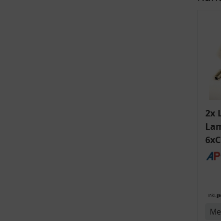
v
2x 
Lam
6xC
ink
Bli
14
inkl. g
Me