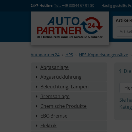
24/7-Hotline:
Tel.: +49 33844 67 91 80
Häufig gestellte 
Artikel-
Autopartner24
HPS
HPS-Koppelstangensätze
Abgasanlage
Die 
Abgasrückführung
Beleuchtung, Lampen
Bremsanlage
Sie h
Chemische Produkte
Kateg
EBC-Bremse
Elektrik