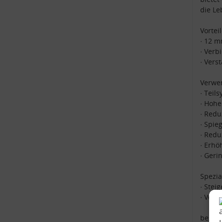
die Le
Vorteil
∙ 12 
∙ Verb
∙ Vers
Verwen
∙ Teil
∙ Hohe
∙ Redu
∙ Spie
∙ Redu
∙ Erhö
∙ Geri
Spezi
∙ Stei
∙ Verb
beste