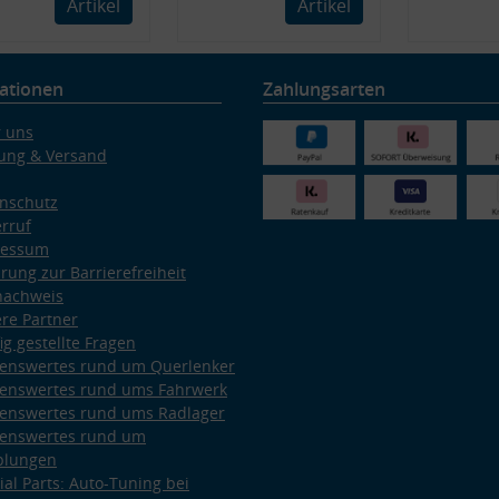
Artikel
Artikel
ationen
Zahlungsarten
 uns
ung & Versand
nschutz
rruf
ressum
ärung zur Barrierefreiheit
nachweis
re Partner
ig gestellte Fragen
enswertes rund um Querlenker
enswertes rund ums Fahrwerk
enswertes rund ums Radlager
enswertes rund um
plungen
ial Parts: Auto-Tuning bei