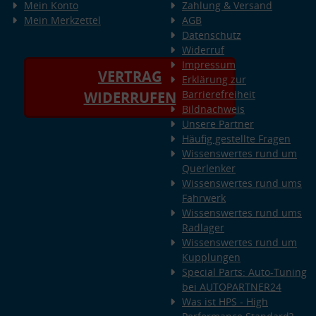
Mein Konto
Zahlung & Versand
Mein Merkzettel
AGB
Datenschutz
Widerruf
Impressum
VERTRAG
Erklärung zur
Barrierefreiheit
WIDERRUFEN
Bildnachweis
Unsere Partner
Häufig gestellte Fragen
Wissenswertes rund um
Querlenker
Wissenswertes rund ums
Fahrwerk
Wissenswertes rund ums
Radlager
Wissenswertes rund um
Kupplungen
Special Parts: Auto-Tuning
bei AUTOPARTNER24
Was ist HPS - High