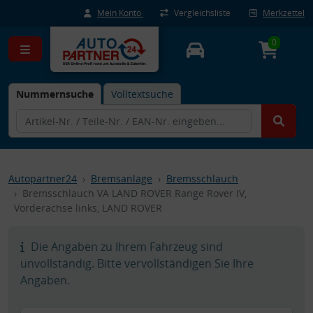
Mein Konto
Vergleichsliste
Merkzettel
0
Nummernsuche
Volltextsuche
Autopartner24
Bremsanlage
Bremsschlauch
Bremsschlauch VA LAND ROVER Range Rover IV,
Vorderachse links, LAND ROVER
Die Angaben zu Ihrem Fahrzeug sind
unvollständig. Bitte vervollständigen Sie Ihre
Angaben.