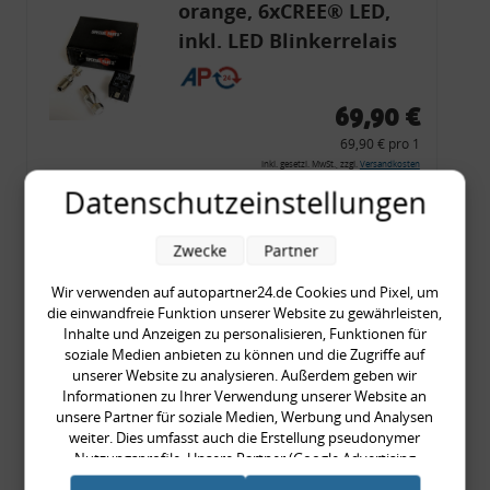
orange, 6xCREE® LED,
inkl. LED Blinkerrelais
CF 14
69,90 €
69,90 € pro 1
inkl. gesetzl. MwSt., zzgl.
Versandkosten
Datenschutzeinstellungen
Merkzettel
Zum Artikel
Zwecke
Partner
Wir verwenden auf autopartner24.de Cookies und Pixel, um
die einwandfreie Funktion unserer Website zu gewährleisten,
Rückleuchtenband mit
Inhalte und Anzeigen zu personalisieren, Funktionen für
soziale Medien anbieten zu können und die Zugriffe auf
Blinker, rot, US-Ecken,
unserer Website zu analysieren. Außerdem geben wir
Audi 80 Cabrio, Typ 89,
Informationen zu Ihrer Verwendung unserer Website an
unsere Partner für soziale Medien, Werbung und Analysen
OE-Nr.: 8G0945225 +
weiter. Dies umfasst auch die Erstellung pseudonymer
8G0945225C
Nutzungsprofile. Unsere Partner (Google Advertising
999,99 €
Products) führen diese Informationen möglicherweise mit