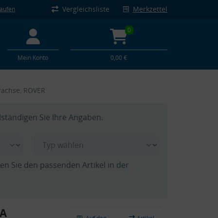
Vergleichsliste
Merkzettel
kaufen
0
Mein Konto
0,00 €
rachse, ROVER
lständigen Sie Ihre Angaben.
hen Sie den passenden Artikel in der
DA