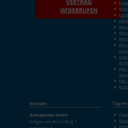
VERTRAG
Erkl
Bild
WIDERRUFEN
Unse
Häuf
Wiss
Wiss
Wiss
Wiss
Kup
Spec
AUT
Was 
Stan
EBC-
Runt
Kontakt
Top Pr
Quer
Autopartner GmbH
Dünn
Gregor-von-Brück-Ring 1
Bre