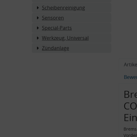
Scheibenreinigung
Sensoren
Special-Parts
Werkzeug, Universal
Zündanlage
Artike
Bewe
Br
CO
Ei
Brems
Vorde