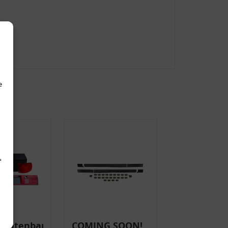
e
d
uchtenband
COMING SOON!