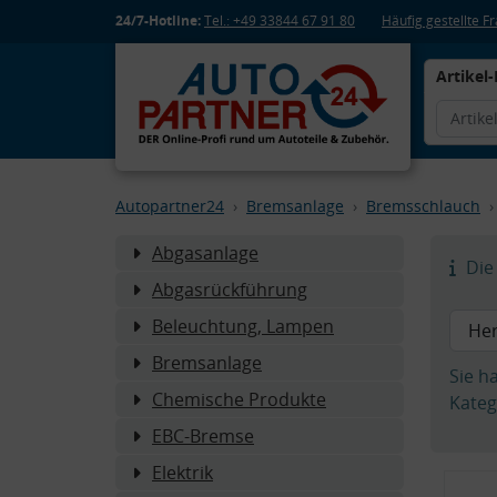
24/7-Hotline:
Tel.: +49 33844 67 91 80
Häufig gestellte 
Artikel-
Autopartner24
Bremsanlage
Bremsschlauch
Abgasanlage
Die 
Abgasrückführung
Beleuchtung, Lampen
Bremsanlage
Sie h
Chemische Produkte
Kateg
EBC-Bremse
Elektrik