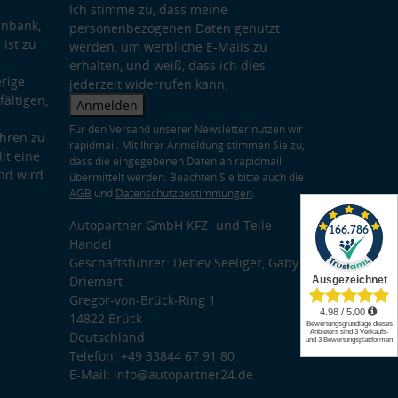
Ich stimme zu, dass meine
enbank,
personenbezogenen Daten genutzt
 ist zu
werden, um werbliche E-Mails zu
erhalten, und weiß, dass ich dies
rige
jederzeit widerrufen kann.
ältigen,
Anmelden
Für den Versand unserer Newsletter nutzen wir
hren zu
rapidmail. Mit Ihrer Anmeldung stimmen Sie zu,
lt eine
dass die eingegebenen Daten an rapidmail
nd wird
übermittelt werden. Beachten Sie bitte auch die
AGB
und
Datenschutzbestimmungen
.
Autopartner GmbH KFZ- und Teile-
Handel
Geschäftsführer: Detlev Seeliger, Gaby
Driemert
Gregor-von-Brück-Ring 1
14822 Brück
Deutschland
Telefon: +49 33844 67 91 80
E-Mail: info@autopartner24.de