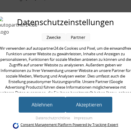
seite:
Vorderachse
Datenschutzeinstellungen
 [mm]:
510,0 mm
Zwecke
Partner
Wir verwenden auf autopartner24.de Cookies und Pixel, um die einwandfrei
Funktion unserer Website zu gewährleisten, Inhalte und Anzeigen zu
en kauften auch
personalisieren, Funktionen für soziale Medien anbieten zu können und die
Zugriffe auf unserer Website zu analysieren. Außerdem geben wir
Informationen zu Ihrer Verwendung unserer Website an unsere Partner für
soziale Medien, Werbung und Analysen weiter. Dies umfasst auch die
Erstellung pseudonymer Nutzungsprofile. Unsere Partner (Google
Advertising Products) führen diese Informationen möglicherweise mit
weiteren Daten zusammen, die Sie ihnen bereitgestellt haben (bspw. anhan
eines persönlichen Accounts) oder welche sie im Rahmen Ihrer Nutzung der
Dienste gesammelt haben (bspw. Nutzungsdaten anderer Geräte). Ihre
Ablehnen
Akzeptieren
Einwilligung zur Nutzung von Cookies und Pixeln können Sie jederzeit
widerrufen, indem Sie auf den Datenschutz-Button links unten klicken und
Datenschutzrichtlinie
Impressum
dort die entsprechenden Anpassungen vornehmen.
Consent Management Platform Powered by Tracking-Expert
ferlegungs-
Rückleuchtenband
Rückle