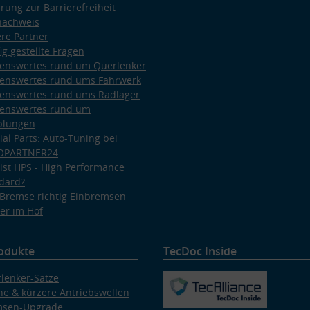
ärung zur Barrierefreiheit
nachweis
re Partner
ig gestellte Fragen
enswertes rund um Querlenker
enswertes rund ums Fahrwerk
enswertes rund ums Radlager
enswertes rund um
plungen
ial Parts: Auto-Tuning bei
OPARTNER24
ist HPS - High Performance
dard?
Bremse richtig Einbremsen
er im Hof
odukte
TecDoc Inside
lenker-Sätze
e & kürzere Antriebswellen
msen-Upgrade