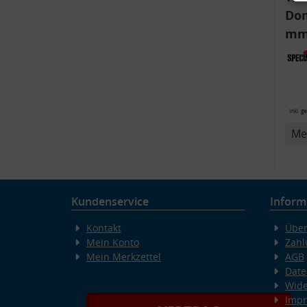
Dom
mm)
Aud
6R,
inkl. g
v
Me
Kundenservice
Inform
Kontakt
Über
Mein Konto
Zahl
Mein Merkzettel
AGB
Date
Wide
Imp