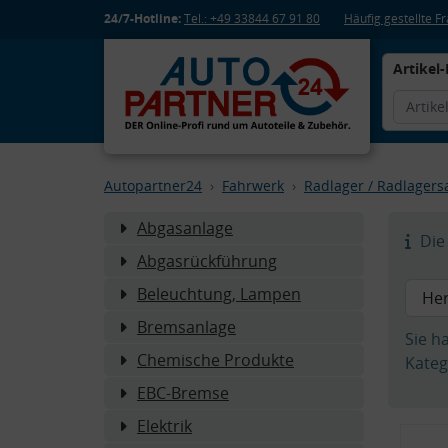
24/7-Hotline:
Tel.: +49 33844 67 91 80
Häufig gestellte 
Artikel-
Autopartner24
Fahrwerk
Radlager / Radlagers
Abgasanlage
Die 
Abgasrückführung
Beleuchtung, Lampen
Bremsanlage
Sie h
Chemische Produkte
Kateg
EBC-Bremse
Elektrik