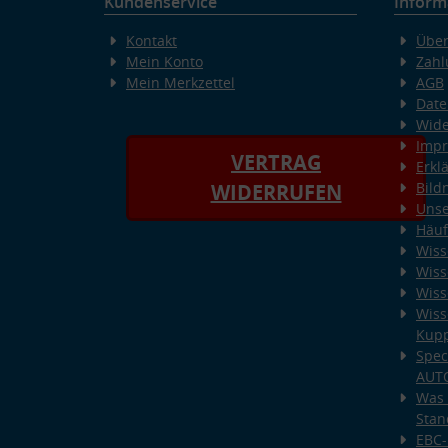
Kundenservice
Inform
Kontakt
Über
Mein Konto
Zahl
Mein Merkzettel
AGB
Date
Wide
Imp
VERTRAG
Erkl
Bild
WIDERRUFEN
Unse
Häuf
Wiss
Wiss
Wiss
Wiss
Kup
Spec
AUT
Was 
Stan
EBC-