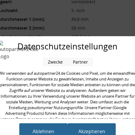
geart:
vormontiert
Lochzahl:
5 -loch
durchmesser 1 [mm]:
89,8 mm
durchmesser 2 [mm]:
68 mm
durchmesser [mm]:
135,7 mm
Datenschutzeinstellungen
 2 [mm]:
43,3 mm
größe [Zoll]:
16,0 Zoll
Zwecke
Partner
ilig:
mehrteilig
neinheit:
Stück
Wir verwenden auf autopartner24.de Cookies und Pixel, um die einwandfrei
Funktion unserer Website zu gewährleisten, Inhalte und Anzeigen zu
personalisieren, Funktionen für soziale Medien anbieten zu können und die
Zugriffe auf unserer Website zu analysieren. Außerdem geben wir
Informationen zu Ihrer Verwendung unserer Website an unsere Partner für
soziale Medien, Werbung und Analysen weiter. Dies umfasst auch die
en kauften auch
Erstellung pseudonymer Nutzungsprofile. Unsere Partner (Google
Advertising Products) führen diese Informationen möglicherweise mit
weiteren Daten zusammen, die Sie ihnen bereitgestellt haben (bspw. anhan
eines persönlichen Accounts) oder welche sie im Rahmen Ihrer Nutzung der
Dienste gesammelt haben (bspw. Nutzungsdaten anderer Geräte). Ihre
Ablehnen
Akzeptieren