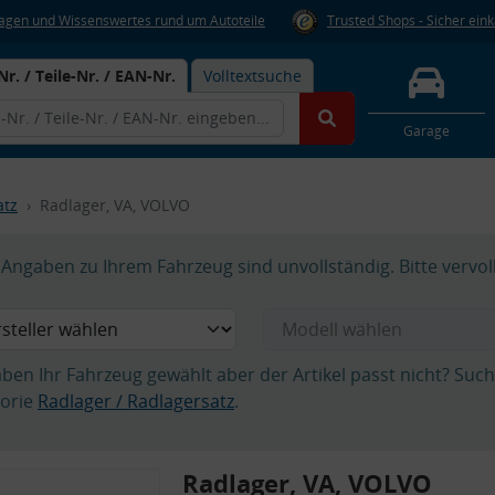
Fragen und Wissenswertes rund um Autoteile
Trusted Shops - Sicher ein
Nr. / Teile-Nr. / EAN-Nr.
Volltextsuche
Garage
atz
Radlager, VA, VOLVO
Angaben zu Ihrem Fahrzeug sind unvollständig. Bitte vervol
aben Ihr Fahrzeug gewählt aber der Artikel passt nicht? Suc
orie
Radlager / Radlagersatz
.
Radlager, VA, VOLVO