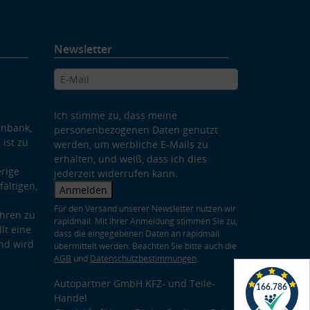
Newsletter
Ich stimme zu, dass meine
enbank,
personenbezogenen Daten genutzt
 ist zu
werden, um werbliche E-Mails zu
erhalten, und weiß, dass ich dies
rige
jederzeit widerrufen kann.
ältigen,
Anmelden
Für den Versand unserer Newsletter nutzen wir
hren zu
rapidmail. Mit Ihrer Anmeldung stimmen Sie zu,
lt eine
dass die eingegebenen Daten an rapidmail
nd wird
übermittelt werden. Beachten Sie bitte auch die
AGB
und
Datenschutzbestimmungen
.
Autopartner GmbH KFZ- und Teile-
Handel