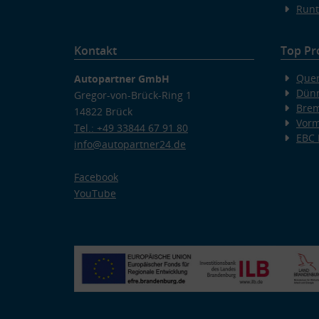
Runt
Kontakt
Top Pr
Quer
Autopartner GmbH
Dünn
Gregor-von-Brück-Ring 1
Bre
14822 Brück
Vorm
Tel.: +49 33844 67 91 80
EBC
info@autopartner24.de
Facebook
YouTube