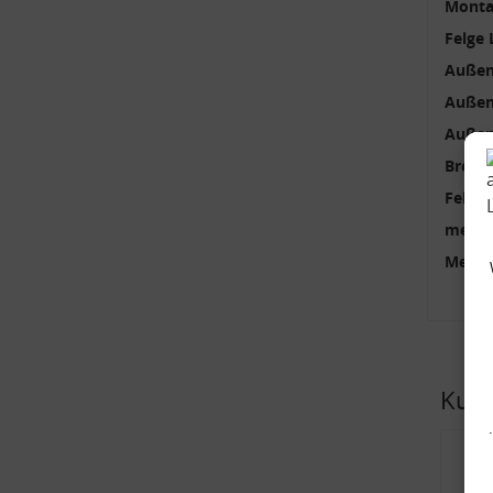
Monta
Felge 
Außen
Außen
Außen
Breite
Felgen
mehrte
Menge
Kund