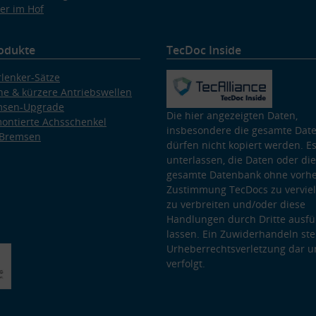
er im Hof
odukte
TecDoc Inside
lenker-Sätze
e & kürzere Antriebswellen
msen-Upgrade
Die hier angezeigten Daten,
ontierte Achsschenkel
insbesondere die gesamte Dat
 Bremsen
dürfen nicht kopiert werden. Es
unterlassen, die Daten oder die
gesamte Datenbank ohne vorhe
Zustimmung TecDocs zu vervielf
zu verbreiten und/oder diese
Handlungen durch Dritte ausfü
lassen. Ein Zuwiderhandeln stel
Urheberrechtsverletzung dar u
verfolgt.