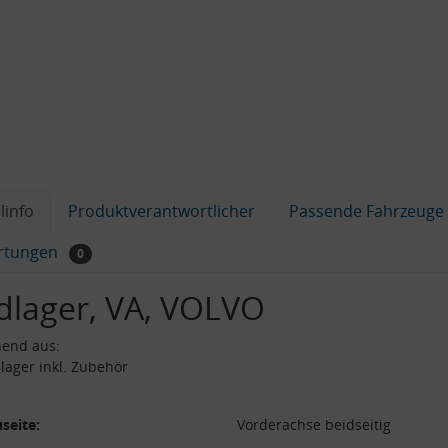
linfo
Produktverantwortlicher
Passende Fahrzeuge
rtungen
0
dlager, VA, VOLVO
hend aus:
lager inkl. Zubehör
seite:
Vorderachse beidseitig