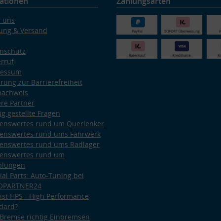
ationen
Zahlungsarten
 uns
ung & Versand
nschutz
rruf
ressum
ärung zur Barrierefreiheit
nachweis
re Partner
ig gestellte Fragen
enswertes rund um Querlenker
enswertes rund ums Fahrwerk
enswertes rund ums Radlager
enswertes rund um
plungen
ial Parts: Auto-Tuning bei
OPARTNER24
ist HPS - High Performance
dard?
Bremse richtig Einbremsen