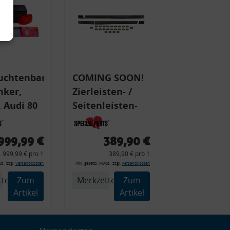
uchtenband
COMING SOON!
nker,
Zierleisten- /
 Audi 80
Seitenleisten-
 Typ 89,
Set, Audi 80
Cabrio, Coupe,
999,99 €
389,90 €
225 +
S2, (6x
999,99 € pro 1
389,90 € pro 1
225C
Zierleiste, 2x
t., zzgl.
Versandkosten
inkl. gesetzl. MwSt., zzgl.
Versandkosten
Kappe, Clipse,
tel
Zum
Merkzettel
Zum
Montagewerkzeug)
Artikel
Artikel