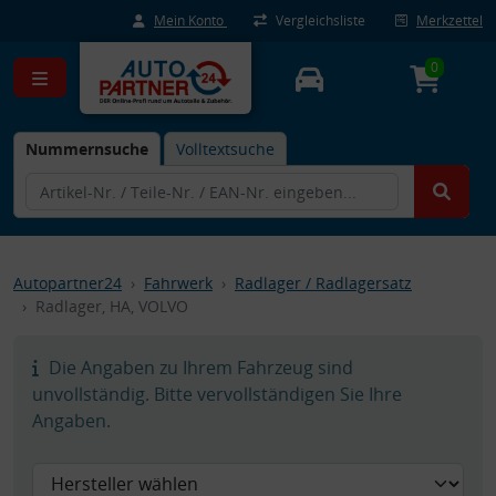
Mein Konto
Vergleichsliste
Merkzettel
0
Nummernsuche
Volltextsuche
Autopartner24
Fahrwerk
Radlager / Radlagersatz
Radlager, HA, VOLVO
Die Angaben zu Ihrem Fahrzeug sind
unvollständig. Bitte vervollständigen Sie Ihre
Angaben.