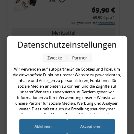
69,90 €
69,90 € pro 1
inkl. gesetzl. MwSt., zzgl.
Versandkosten
Merkzettel
Datenschutzeinstellungen
Zum Artikel
Zwecke
Partner
Wir verwenden auf autopartner24.de Cookies und Pixel, um
Rückleuchtenband mit
die einwandfreie Funktion unserer Website zu gewährleisten,
Blinker, rot, US-Ecken,
Inhalte und Anzeigen zu personalisieren, Funktionen für
Audi 80 Cabrio, Typ 89,
soziale Medien anbieten zu können und die Zugriffe auf
unserer Website zu analysieren. Außerdem geben wir
OE-Nr.: 8G0945225 +
Informationen zu Ihrer Verwendung unserer Website an
8G0945225C
unsere Partner für soziale Medien, Werbung und Analysen
999,99 €
weiter. Dies umfasst auch die Erstellung pseudonymer
Nutzungsprofile. Unsere Partner (Google Advertising
999,99 € pro 1
Products) führen diese Informationen möglicherweise mit
inkl. gesetzl. MwSt., zzgl.
Versandkosten
weiteren Daten zusammen, die Sie ihnen bereitgestellt haben
Ablehnen
Akzeptieren
Merkzettel
(bspw. anhand eines persönlichen Accounts) oder welche sie