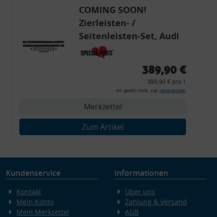
COMING SOON!
Zierleisten- /
Seitenleisten-Set, Audi
80 Cabrio, Coupe, S2, (6x
Zierleiste, 2x Kappe,
389,90 €
Clipse,
389,90 € pro 1
Montagewerkzeug)
inkl. gesetzl. MwSt., zzgl.
Versandkosten
Merkzettel
Zum Artikel
Kundenservice
Informationen
Kontakt
Über uns
Mein Konto
Zahlung & Versand
Mein Merkzettel
AGB