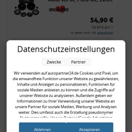
54,90 €
54,90 € pro 1
inkl. gesetzl. MwSt., zzgl.
Versandkosten
Merkzettel
Datenschutzeinstellungen
Zum Artikel
Zwecke
Partner
Wir verwenden auf autopartner24.de Cookies und Pixel, um
Rückleuchtenband mit
die einwandfreie Funktion unserer Website zu gewährleisten,
Inhalte und Anzeigen zu personalisieren, Funktionen für
Blinker, rot, US-Ecken,
soziale Medien anbieten zu können und die Zugriffe auf
Audi 80 Cabrio, Typ 89,
unserer Website zu analysieren. Außerdem geben wir
Informationen zu Ihrer Verwendung unserer Website an
OE-Nr.: 8G0945225 +
unsere Partner für soziale Medien, Werbung und Analysen
8G0945225C
weiter. Dies umfasst auch die Erstellung pseudonymer
999,99 €
Nutzungsprofile. Unsere Partner (Google Advertising
999,99 € pro 1
Products) führen diese Informationen möglicherweise mit
weiteren Daten zusammen, die Sie ihnen bereitgestellt haben
inkl. gesetzl. MwSt., zzgl.
Versandkosten
Ablehnen
Akzeptieren