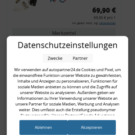
69,90 €
69,90 € pro 1
inkl. gesetzl. MwSt., zzgl.
Versandkosten
Merkzettel
Datenschutzeinstellungen
Zum Artikel
Zwecke
Partner
Wir verwenden auf autopartner24.de Cookies und Pixel, um
Rückleuchtenband mit
die einwandfreie Funktion unserer Website zu gewährleisten,
Blinker, rot, US-Ecken,
Inhalte und Anzeigen zu personalisieren, Funktionen für
Audi 80 Cabrio, Typ 89,
soziale Medien anbieten zu können und die Zugriffe auf
unserer Website zu analysieren. Außerdem geben wir
OE-Nr.: 8G0945225 +
Informationen zu Ihrer Verwendung unserer Website an
8G0945225C
unsere Partner für soziale Medien, Werbung und Analysen
999,99 €
weiter. Dies umfasst auch die Erstellung pseudonymer
Nutzungsprofile. Unsere Partner (Google Advertising
999,99 € pro 1
Products) führen diese Informationen möglicherweise mit
inkl. gesetzl. MwSt., zzgl.
Versandkosten
weiteren Daten zusammen, die Sie ihnen bereitgestellt haben
Ablehnen
Akzeptieren
Merkzettel
(bspw. anhand eines persönlichen Accounts) oder welche sie