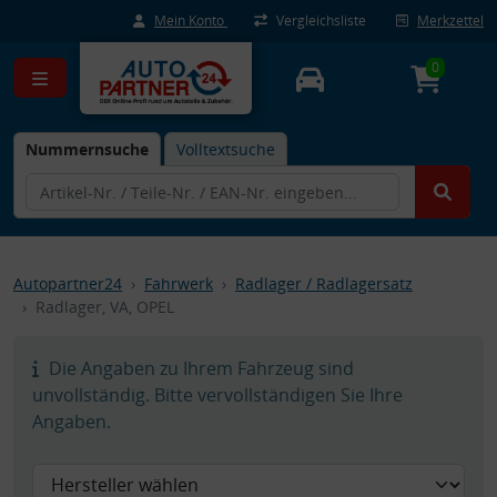
Mein Konto
Vergleichsliste
Merkzettel
0
Nummernsuche
Volltextsuche
Autopartner24
Fahrwerk
Radlager / Radlagersatz
Radlager, VA, OPEL
Die Angaben zu Ihrem Fahrzeug sind
unvollständig. Bitte vervollständigen Sie Ihre
Angaben.