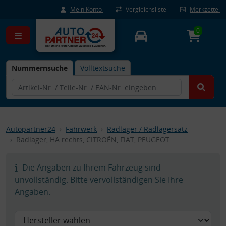
Mein Konto
Vergleichsliste
Merkzettel
0
Nummernsuche
Volltextsuche
Autopartner24
Fahrwerk
Radlager / Radlagersatz
Radlager, HA rechts, CITROËN, FIAT, PEUGEOT
Die Angaben zu Ihrem Fahrzeug sind
unvollständig. Bitte vervollständigen Sie Ihre
Angaben.