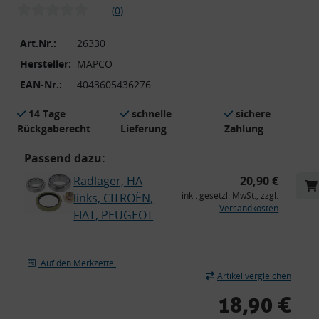
(0)
Art.Nr.:
26330
Hersteller:
MAPCO
EAN-Nr.:
4043605436276
14 Tage
schnelle
sichere
Rückgaberecht
Lieferung
Zahlung
Passend dazu:
Radlager, HA
20,90 €
inkl. gesetzl. MwSt., zzgl.
links, CITROËN,
Versandkosten
FIAT, PEUGEOT
Auf den Merkzettel
Artikel vergleichen
18,90 €