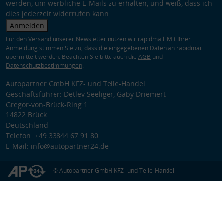
werden, um werbliche E-Mails zu erhalten, und weiß, dass ich
dies jederzeit widerrufen kann.
Anmelden
Für den Versand unserer Newsletter nutzen wir rapidmail. Mit Ihrer
Anmeldung stimmen Sie zu, dass die eingegebenen Daten an rapidmail
übermittelt werden. Beachten Sie bitte auch die
AGB
und
Datenschutzbestimmungen
.
Autopartner GmbH KFZ- und Teile-Handel
Geschäftsführer: Detlev Seeliger, Gaby Driemert
Gregor-von-Brück-Ring 1
14822 Brück
Deutschland
Telefon: +49 33844 67 91 80
E-Mail: info@autopartner24.de
© Autopartner GmbH KFZ- und Teile-Handel